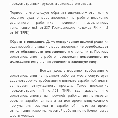
предусмотренных трудовым законодательством.
Первое на что следует обратить внимание – это то, что
решение суда о восстановлении на работе незаконно
уволенного работника подлежит немедленному
исполнению (п.3 ст.237 Гражданского кодекса РК и п.2
ст.161 ТРРК).
Обратить внимание
: Даже
оспаривание
школой решения
суда первой инстанции о восстановлении
не освобождает
ее от обязанности немедленно
его исполнить. Поэтому
восстановление на работе
производят немедленно
,
не
дожидаясь вступления решения в законную силу
.
Всегда удовлетворению требования о
восстановлении на прежнем рабочем месте сопутствует
удовлетворение требования о выплате заработной платы
за время вынужденного прогула. Такое положение
предусмотрено п.1 ст.161 ТКРК, где указано, что
восстановленному на прежней работе, выплачивается
средняя заработная плата за все время вынужденного
прогула или разница в заработной плате за время
выполнения нижеоплачиваемой работы, но не более чем за
шесть месяцев.