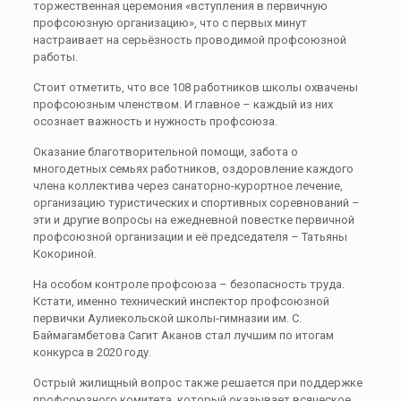
торжественная церемония «вступления в первичную
профсоюзную организацию», что с первых минут
настраивает на серьёзность проводимой профсоюзной
работы.
Стоит отметить, что все 108 работников школы охвачены
профсоюзным членством. И главное – каждый из них
осознает важность и нужность профсоюза.
Оказание благотворительной помощи, забота о
многодетных семьях работников, оздоровление каждого
члена коллектива через санаторно-курортное лечение,
организацию туристических и спортивных соревнований –
эти и другие вопросы на ежедневной повестке первичной
профсоюзной организации и её председателя – Татьяны
Кокориной.
На особом контроле профсоюза – безопасность труда.
Кстати, именно технический инспектор профсоюзной
первички Аулиекольской школы-гимназии им. С.
Баймагамбетова Сагит Аканов стал лучшим по итогам
конкурса в 2020 году.
Острый жилищный вопрос также решается при поддержке
профсоюзного комитета, который оказывает всяческое