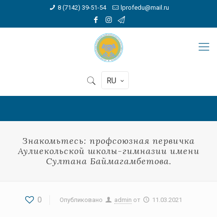
8 (7142) 39-51-54
lprofedu@mail.ru
RU
Знакомьтесь: профсоюзная первичка
Аулиекольской школы-гимназии имени
Султана Баймагамбетова.
0
Опубликовано
admin
от
11.03.2021