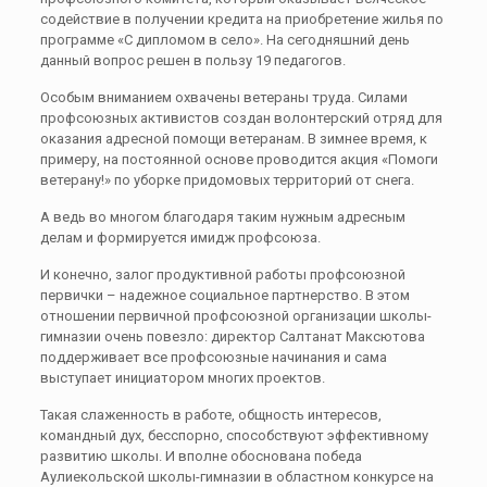
содействие в получении кредита на приобретение жилья по
программе «С дипломом в село». На сегодняшний день
данный вопрос решен в пользу 19 педагогов.
Особым вниманием охвачены ветераны труда. Силами
профсоюзных активистов создан волонтерский отряд для
оказания адресной помощи ветеранам. В зимнее время, к
примеру, на постоянной основе проводится акция «Помоги
ветерану!» по уборке придомовых территорий от снега.
А ведь во многом благодаря таким нужным адресным
делам и формируется имидж профсоюза.
И конечно, залог продуктивной работы профсоюзной
первички – надежное социальное партнерство. В этом
отношении первичной профсоюзной организации школы-
гимназии очень повезло: директор Салтанат Максютова
поддерживает все профсоюзные начинания и сама
выступает инициатором многих проектов.
Такая слаженность в работе, общность интересов,
командный дух, бесспорно, способствуют эффективному
развитию школы. И вполне обоснована победа
Аулиекольской школы-гимназии в областном конкурсе на