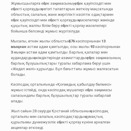
Жұмысшыларға еңбек заңнамасының, еңбек қауiпсiздiгi мен
еңбектi қорғаудың негiзгi талаптарын жеткiзу мақсатында
облыстық салалық және жергiлiктi кәсiптiк одақтармен
еңбек қауiпсiздiгi мен еңбектi қорғаудың мәселелері жөнінде
құқытық жалпы бiлiм беру еңбектi қорғау мәселелерi
бойынша белсендi жұмыс жүргiзілуде.
Мысалы, өткен жылы облыстың
576
кәсіпорнынан
13
мыңнан
астам адам қамтылды, осы жылы
93
кәсіпорнынан
3
мыңнан астам адам қамтылды. Барлық қалалар мен
аудандардың әкімдіктерінде азаматтардың еңбек заңнамасының
барлық бұзушылықтары туралы хабарлама беруі үшін
«Жедел желі» құрылды. Бұл бағыттағы жұмыс жалғасатын
болады.
Кәсіподақ орталығында «Қоғамдық қабылдау бөлмесі»
жұмыс істейді, онда кәсіподақ мүшелері еңбек заңнамасы
саласындағы барлық бұзушылықтар туралы хабарлай
алады.
Жыл сайын 28 сәуірде Қостанай облысының кәсіподақ
орталығы мен салалық кәсіподақтардың аумақтық
құрылымы дүниежүзілік еңбекті қорғау күніне арналған
акциялар өткізеді.