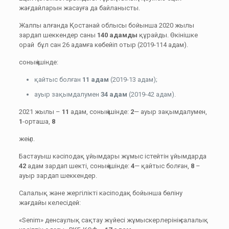
жағдайларын жасауға да байланысты.
Жалпы алғанда Қостанай облысы бойынша 2020 жылы
зардап шеккендер саны
140 адамды
құрайды. Өкінішке
орай бұл сан 26 адамға көбейіп отыр (2019-114 адам).
соның ішінде:
қайтыс болған
11
адам
(2019-13 адам);
ауыр зақымдалумен
34 адам
(2019-42 адам).
2021 жылы –
11
адам, соның ішінде:
2
— ауыр зақымдалумен,
1
-орташа,
8
жеңіл.
Бастауыш кәсіподақ ұйымдары жұмыс істейтін ұйымдарда
42
адам зардап шекті, соның ішінде:
4
— қайтыс болған,
8
–
ауыр зардап шеккендер.
Салалық және жергілікті кәсіподақ бойынша бөліну
жағдайы келесідей:
«Senim» денсаулық сақтау жүйесі жұмыскерлерінің салалық