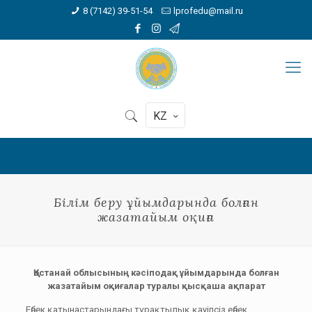
8 (7142) 39-51-54
lprofedu@mail.ru
KZ
Білім беру ұйымдарында болған
жазатайым оқиға
Қостанай облысының кәсіподақ ұйымдарында болған
жазатайым оқиғалар туралы қысқаша ақпарат
Еңбек қатынастарындағы тұрақтылық қауіпсіз еңбек