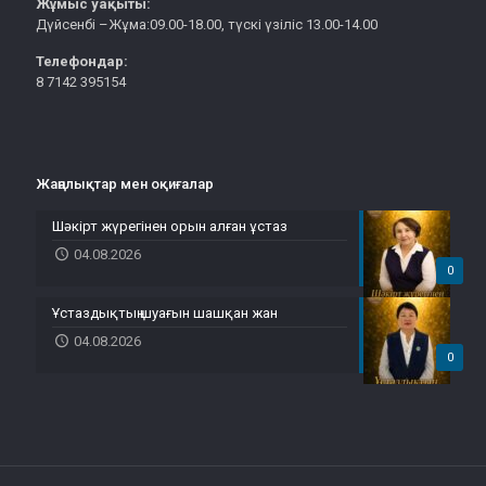
Жұмыс уақыты:
Дүйсенбі –Жұма:09.00-18.00, түскі үзіліс 13.00-14.00
Телефондар:
8 7142 395154
Жаңалықтар мен оқиғалар
Шәкірт жүрегінен орын алған ұстаз
04.08.2026
0
Ұстаздықтың шуағын шашқан жан
04.08.2026
0