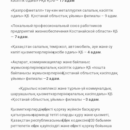
кәсіптік одағы» РҚБ ҚОФ –
17 адам
«Қазпрофметалл» тау-кен металлургия салалық кәсіптік
одағы» ҚБ Қостанай облыстық ұйымы» филиалы – 9 адам.
«Локальный профессиональный союз работников
предприятий жизнеобеспечения Костанайской области» ҚБ
—
7
адам.
«Қазақстан салалық теміржол, автомобиль, әуе және су
көлігі қызметкерлерінің кәсіби одағы» ҚБ –
4 адам
.
«Ақпарат, коммуникациялар және байланыс
жұмыскерлерінің салалық кәсіптік одағы» ҚБ «пошта
байланысы жұмыскерлерінің Қостанай облыстық кәсіподақ
ұйымы» филиалы —
2 адам.
«Құрылыс комплексі және тұрғын-үй коммуналдық
шаруашылық қызметкерлерінің салалық кәсіподағы» ҚБ
«Қостанай облыстық ұйымы» филиалы —
3 адам
.
Қызметкерлердің еңбекті қорғау жүйесін басқаруға
қатысуының пәрменді тетігі оларды құру және қызметі,
Қазақстан республикасының Еңбек кодексінің 203 бабымен
реттелетін еңбек қауіпсіздігі және еңбекті қорғау бойынша