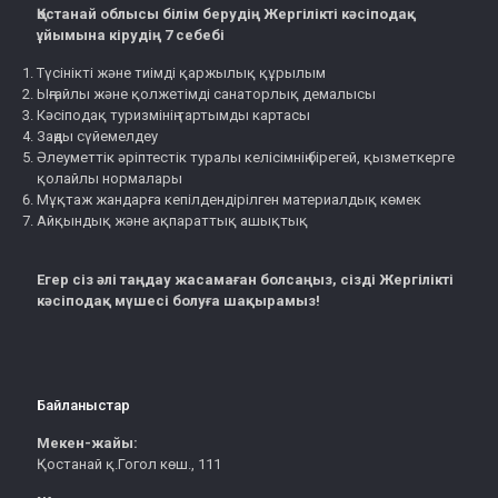
Қостанай облысы білім берудің Жергілікті кәсіподақ
ұйымына кірудің 7 себебі
Түсінікті және тиімді қаржылық құрылым
Ыңғайлы және қолжетімді санаторлық демалысы
Кәсіподақ туризмінің тартымды картасы
Заңды сүйемелдеу
Әлеуметтік әріптестік туралы келісімнің бірегей, қызметкерге
қолайлы нормалары
Мұқтаж жандарға кепілдендірілген материалдық көмек
Айқындық және ақпараттық ашықтық
Егер сіз әлі таңдау жасамаған болсаңыз, сізді Жергілікті
кәсіподақ мүшесі болуға шақырамыз!
Байланыстар
Мекен-жайы:
Қостанай қ.Гогол көш., 111