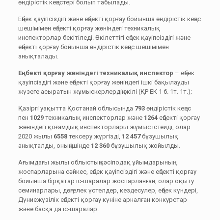
өндірістік кеңестері болып табылады.
Еңбек қауіпсіздігі және еңбекті қорғау бойынша өндірістік кеңес
шешімімен еңбекті қорғау жөніндегі техникалық
инспекторлар бекітіледі. Өкілеттігі еңбек қауіпсіздігі және
еңбекті қорғау бойынша өндірістік кеңес шешімімен
анықталады.
Е
ңбекті қорғау жөніндегі техникалық инспектор
– еңбек
қауіпсіздігі және еңбекті қорғау жөніндегі ішкі бақылауды
жүзеге асыратын жұмыскерлердің өкілі (ҚР ЕК 1 б. 1т. 1т.);
Қазіргі уақытта Қостанай облысында
793
өндірістік кеңес
пен
1029
техникалық инспекторлар және
1264
еңбекті қорғау
жөніндегі қоғамдық инспекторлары жұмыс істейді, олар
2020 жылы
6558
тексеру жүргізді,
12 457
бұзушылық
анықталды, оның ішінде
12 360
бұзушылық жойылды.
Ағымдағы жылы облыстың кәсіподақ ұйымдарының
жоспарларына сәйкес, еңбек қауіпсіздігі және еңбекті қорғау
бойынша бірқатар іс-шаралар жоспарланған, олар оқыту
семинарлары, дөңгелек үстелдер, кездесулер, еңбек күндері,
Дүниежүзілік еңбекті қорғау күніне арналған конкурстар
және басқа да іс-шаралар.