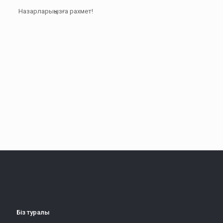
Назарларыңызға рахмет!
Біз туралы