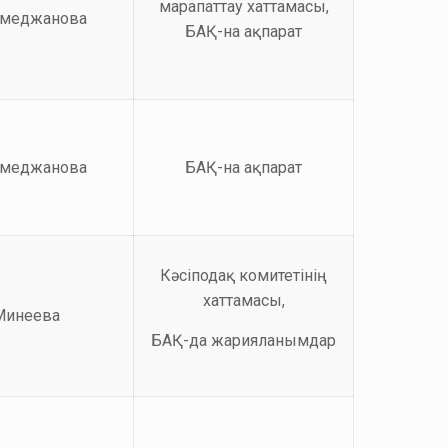
марапаттау хаттамасы,
амеджанова
БАҚ-на ақпарат
амеджанова
БАҚ-на ақпарат
Кәсіподақ комитетінің
хаттамасы,
Минеева
БАҚ-да жарияланымдар