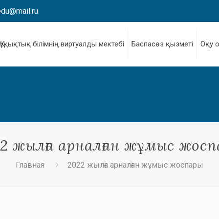
edu@mail.ru
Құқықтық білімнің виртуалды мектебі
Баспасөз қызметі
Оқу 
2 жылға арналған жұмыс жос
Главная
2022 жылға арналған жұмыс жоспары