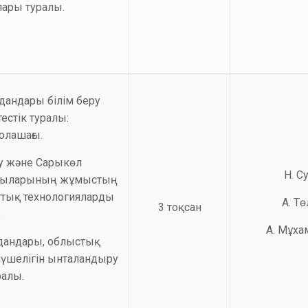
ары туралы.
дандары білім беру
естік туралы:
олашағы.
су және Сарыкөл
Н. С
сшыларының жұмыстың
ттық технологияларды
А. Т
3 тоқсан
.
А. Мұх
удандары, облыстық
үшелігін ынталандыру
алы.