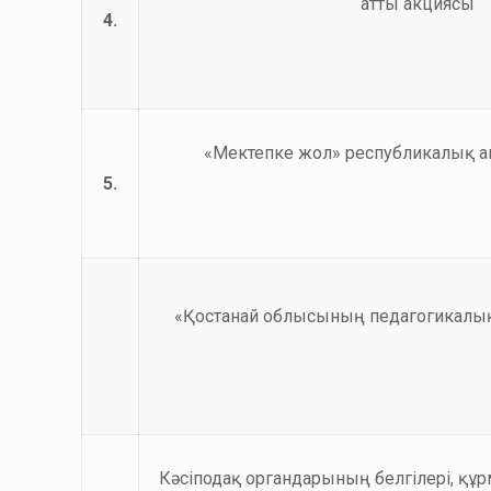
атты акциясы
4.
«Мектепке жол» республикалық а
5.
«Қостанай облысының педагогикалық
Кәсіподақ органдарының белгілері, құ