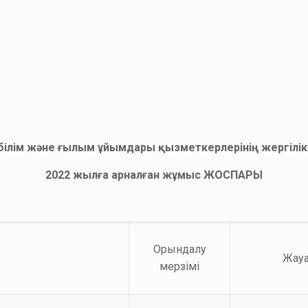
білім және ғылым ұйымдары қызметкерлерінің жергілікті 
2022 жылға арналған жұмыс
ЖОСПАРЫ
Орындалу
Жау
мерзімі