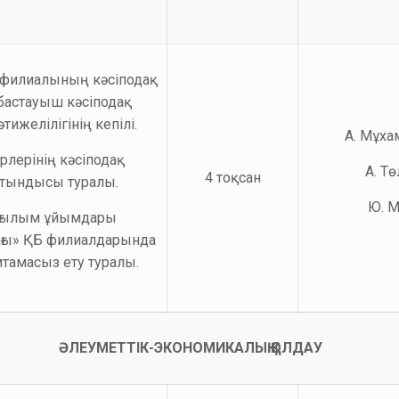
 филиалының кәсіподақ
бастауыш кәсіподақ
желілігінің кепілі.
А. Мұх
лерінің кәсіподақ
А. Т
4 тоқсан
тындысы туралы.
Ю. 
 ғылым ұйымдары
дағы» ҚБ филиалдарында
тамасыз ету туралы.
ӘЛЕУМЕТТІК
-ЭКОНОМИ
КАЛЫҚ
ҚОЛДАУ