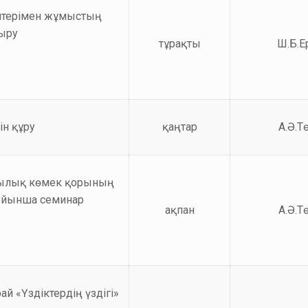
іштерімен жұмыстың
сыру
тұрақты
Ш.Б.
ін құру
қаңтар
А.Ә.Т
дылық көмек қорының
ойынша семинар
ақпан
А.Ә.Т
ай «Үздіктердің үздігі»