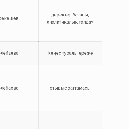
деректер базасы,
Ерекешев
аналитикалық талдау
өлебаева
Кеңес туралы ереже
өлебаева
отырыс хаттамасы