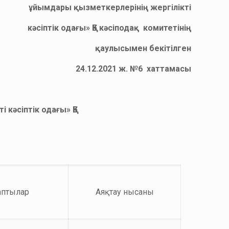
ұйымдары қызметкерлерінің жергілікті
кәсіптік одағы» ҚБ кәсіподақ комитетінің
қаулысымен бекітілген
24.12.2021 ж. №6 хаттамасы
кәсіптік одағы» ҚБ
аптылар
Аяқтау нысаны