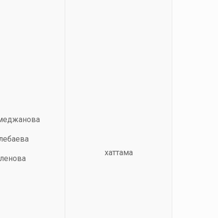
амеджанова
өлебаева
хаттама
Еленова