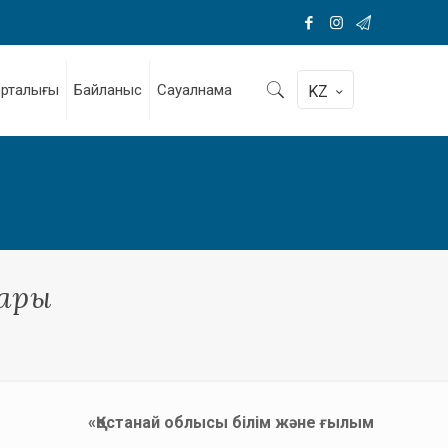
орталығы
Байланыс
Сауалнама
KZ
пары
«Қостанай облысы білім және ғылым