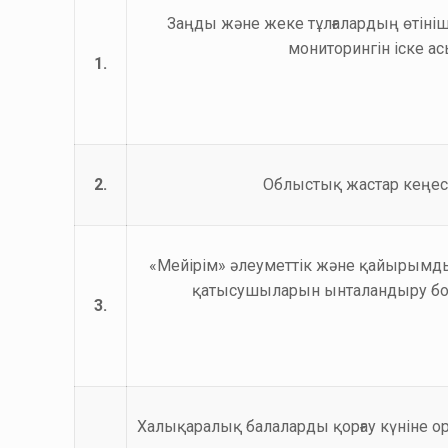
Заңды және жеке тұлғалардың өтін
мониторингін іске а
1.
2.
Облыстық жастар кеңес
«Мейірім» әлеуметтік және қайырым
қатысушыларын ынталандыру б
3.
Халықаралық балаларды қорғау күніне ор