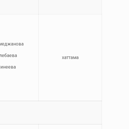
амеджанова
өлебаева
хаттама
Минеева