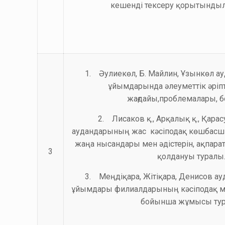
кешенді тексеру қорытындыл
1. Әулиекөл, Б. Майлин, Ұзынкөл ау
ұйымдарында әлеуметтік әріпт
жағдайы,проблемалары, б
2. Лисаков қ., Арқалық қ., Қара
аудандарының жас кәсіподақ көшба
жаңа нысандары мен әдістерін, ақпара
3
қолдануы туралы
3. Меңдіқара, Жітіқара, Денисов а
ұйымдары филиалдарының кәсіподақ м
бойынша жұмысы тур