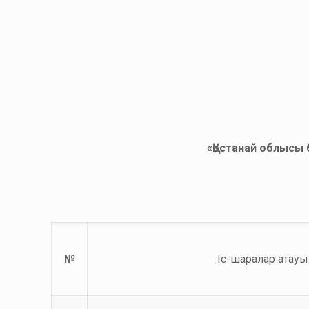
«Қостанай облысы 
№
Іс-шаралар атауы