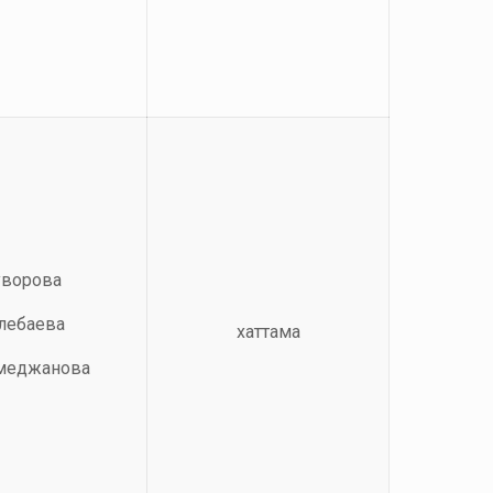
уворова
өлебаева
хаттама
амеджанова