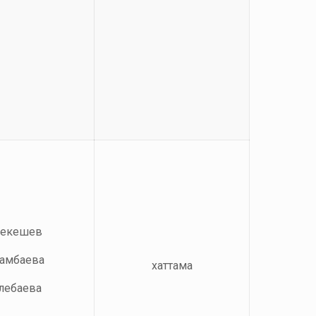
рекешев
дамбаева
хаттама
өлебаева