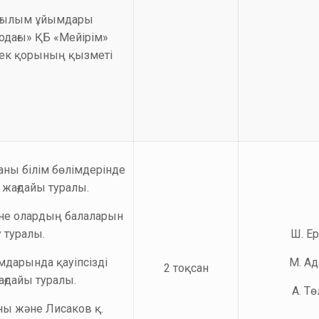
 ғылым ұйымдары
 одағы» ҚБ «Мейірім»
ек қорының қызметі
аны білім бөлімдерінде
жағдайы туралы.
не олардың балаларын
 туралы.
Ш. Е
дарында қауіпсізді
М. А
2 тоқсан
ағдайы туралы.
А. Т
ны және Лисаков қ.