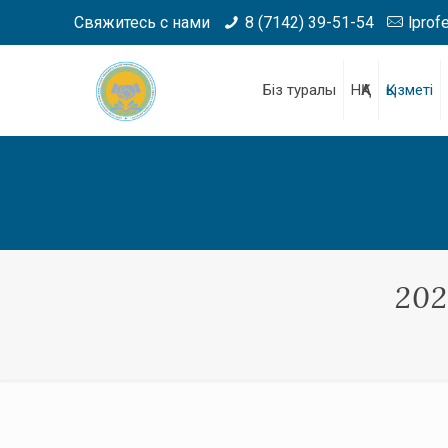
Свяжитесь с нами
8 (7142) 39-51-54
lprof
Біз туралы
НҚА
Қызметі
202