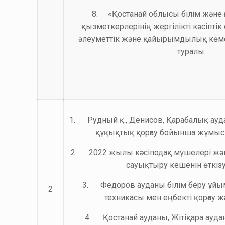
8. «Қостанай облысы білім және
қызметкерлерінің жергілікті кәсіптік
әлеуметтік және қайырымдылық көм
туралы.
1. Рудный қ., Денисов, Қарабалық ауд
құқықтық қорғау бойынша жұмыс 
2. 2022 жылы кәсіподақ мүшелері жә
сауықтыру кешенін өткізу
3. Федоров ауданы білім беру ұйым
2
техникасы мен еңбекті қорғау ж
4. Қостанай ауданы, Жітіқара ауда