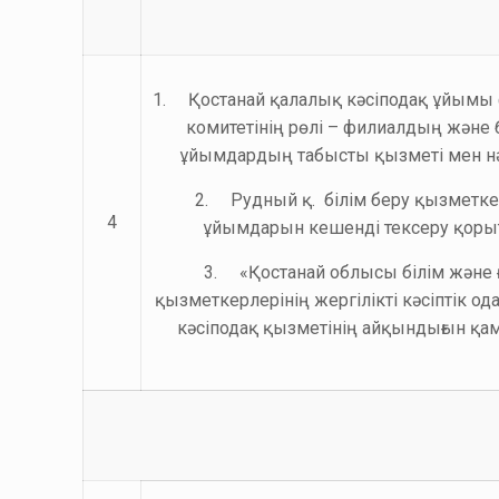
1. Қостанай қалалық кәсіподақ ұйымы
комитетінің рөлі – филиалдың және 
ұйымдардың табысты қызметі мен нәти
2. Рудный қ. білім беру қызметкер
4
ұйымдарын кешенді тексеру қоры
3. «Қостанай облысы білім және
қызметкерлерінің жергілікті кәсіптік о
кәсіподақ қызметінің айқындығын қам