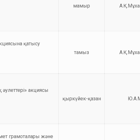
мамыр
А.Қ.Мұх
кциясына қатысу
тамыз
А.Қ.Мұх
 әулеттері» акциясы
қыркүйек-қазан
Ю.А.
рмет грамоталары және