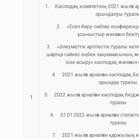
1. Кәсіподақ комитетінің 2021 жылға 
орындалуы турал
2. «Есеп беру-сайлау конференци
ұсыныстыр жинағын бекіту
3. «Әлеуметтік әріптестік туралы ке
шартқа сәйкес еңбек заңнамасының ж
іске асыру» кәсіподақ жинағын
4. 2021 жылға арналған кәсіподақ б
орындау туралы.
5. 2022 жылға арналған кәсіподақ бюдж
1
туралы
6. 01.01.2022 жылға арналған статист
туралы
7. 2021 жылға арналған қаржылық ес