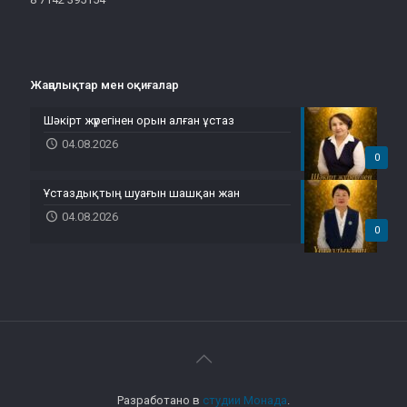
Жаңалықтар мен оқиғалар
Шәкірт жүрегінен орын алған ұстаз
04.08.2026
0
Ұстаздықтың шуағын шашқан жан
04.08.2026
0
Разработано в
студии Монада
.