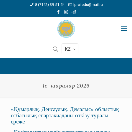
8 (7142) 39-51-54
lprofedu@mail.ru
KZ
Іс-шаралар 2026
«Құмарлық. Денсаулық. Демалыс» облыстық
отбасылық спартакиаданы өткізу туралы
ереже