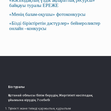
«Кәсіподақтың үздік ақпараттық ресурсы»
байқауы туралы ЕРЕЖЕ
«Менің балам-оқушы» фотоконкурсы
«Бізді біріктіретін дәстүрлер» бейнероликтер
онлайн –конкурсы
Біз туралы
Қостанай облысы білім берудің Жергілікті кәсіподақ
ұйымына кірудің 7 себебі
Түсінікті және тиімді қаржылық құрылым