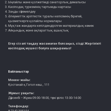
Ыңғайлы және қолжетімді санаторлық демалысы
Кәсіподақ туризмінің тартымды картасы
Заңды сүйемелдеу
Әлеуметтік әріптестік туралы келісімнің бірегей,
қызметкерге қолайлы нормалары
Мұқтаж жандарға кепілдендірілген материалдық көмек
Айқындық және ақпараттық ашықтық
Егер сіз әлі таңдау жасамаған болсаңыз, сізді Жергілікті
кәсіподақ мүшесі болуға шақырамыз!
Байланыстар
Мекен-жайы:
Қостанай қ.Гогол көш., 111
Жұмыс уақыты:
Дүйсенбі –Жұма:09.00-18.00, түскі үзіліс 13.00-14.00
Телефондар:
8 7142 395154