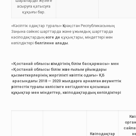
шараларды жүзеге
асыруға қатысуға
құқығы бар.
«Кәсіптік одақтар туралы» Қазақстан Республикасының
Заңына сәйкес шарттарда және ұжымдық шарттарда
кәсіподақтардың
өзге де
құқықтары, міндеттері мен
кепілдіктері
белгілене алады
.
«Қостанай облысы әкімдігінің білім басқармасы» мен
«Қостанай облысы білім және ғылым ұйымдары
қызметкерлерінің жергілікті кәсіптік одағы» ҚБ
арасындағы 2018 — 2020 жылдарға арналған әлеуметтік
әріптестік туралы келісімге негізделген қосымша
құқықтар мен міндеттер, кәсіподақтардың кепілдіктері
Кәс
орга
сайла
Кәсіподақтар
не