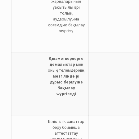
жарналарының
уақытылы әрі
толық
аударылуына
қоғамдық бақылау
жүргізу
Қызметкерлерге
демалыстар
мен
оның төлемдерінің
мезгілінде әрі
дұрыс берілуіне
бақылау
жүргізеді
Біліктілік санаттар
беру бойынша
аттестаттау