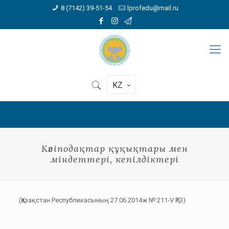
8 (7142) 39-51-54
lprofedu@mail.ru
KZ
Кәсіподақтар құқықтары мен
міндеттері, кепілдіктері
(Қазақстан Республикасының 27.06.2014ж № 211-V ҚРЗ)