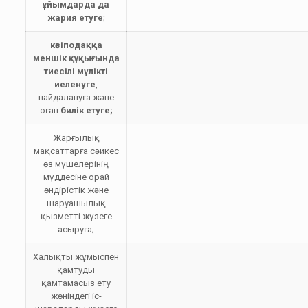
ұйымдарда да
жария етуге
;
кәсіподаққа
меншік құқығында
тиесілі мүлікті
иеленуге
,
пайдалануға және
оған
билік етуге;
Жарғылық
мақсаттарға сәйкес
өз мүшелерінің
мүддесіне орай
өндiрiстiк және
шаруашылық
қызметтi жүзеге
асыруға;
Халықты жұмыспен
қамтуды
қамтамасыз ету
жөніндегі іс-