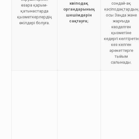
кәсіподақ
сондай-ақ
өзара қарым-
органдарының
кәсiподақтардың
қатынастарда
шешімдерін
осы Заңда және
қызметкерлердің
сақтауға;
жарғыда
өкілдері болуға.
көзделген
қызметіне
кедергi келтіретін
кез келген
әрекеттерге
тыйым
салынады.