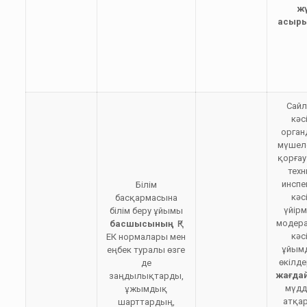
ж
асыры
Сай
кәс
орга
мүшеле
қорғау
тех
инспе
Білім
кәс
басқармасына
үйірм
білім беру ұйымы
модер
басшысының
ҚР
кәс
ЕК нормалары мен
ұйым
еңбек туралы өзге
өкілде
де
жағда
заңдылықтарды,
мүдд
ұжымдық
атқа
шарттардың,