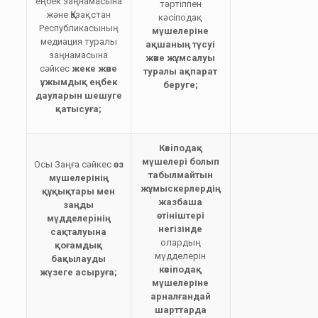
еңбек заңнамасына
тәртіппен
және Қазақстан
кәсіподақ
Республикасының
мүшелеріне
медиация туралы
ақшаның түсуі
заңнамасына
және жұмсалуы
сәйкес
жеке және
туралы ақпарат
ұжымдық еңбек
беруге;
дауларын шешуге
қатысуға;
Кәсiподақ
мүшелері болып
Осы Заңға сәйкес
өз
табылмайтын
мүшелерінің
жұмыскерлердің
құқықтары мен
жазбаша
заңды
өтініштері
мүдделерiнің
негізінде
сақталуына
олардың
қоғамдық
мүдделерін
бақылауды
кәсiподақ
жүзеге асыруға;
мүшелеріне
арналғандай
шарттарда