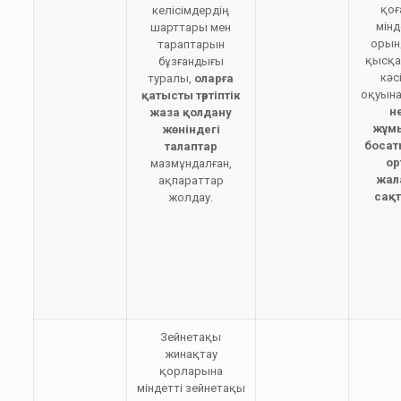
қо
келісімдердің
мінд
шарттары мен
орын
тараптарын
қысқа
бұзғандығы
кәс
туралы,
оларға
оқуына
қатысты тәртіптік
не
жаза қолдану
жұм
жөніндегі
босат
талаптар
ор
мазмұндалған,
жал
ақпараттар
сақ
жолдау.
Зейнетақы
жинақтау
қорларына
міндетті зейнетақы