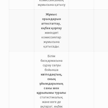
комиссиясының
жұмысына қатысу
Ж
ұмыс
орындарын
аттестаттау,
еңбек қорғау
жөніндегі
комиссиялар
жұмысына
қатысады.
Бiлiм
басқармасына
сұрау салуы
бойынша
кәсiподақтың,
оның
ұйымдарының
саны мен
құрылымы туралы
статистикалық
және өзге де
ақпарат, еңбек