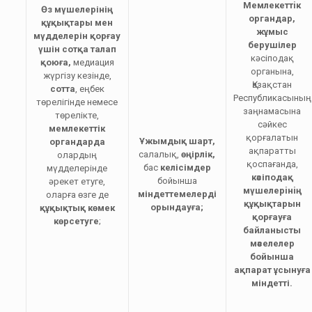
Мемлекеттiк
Ө
з мүшелерінің
органдар,
құқықтары мен
жұмыс
мүдделерін қорғау
берушілер
үшін сотқа талап
кәсiподақ
қою
ға
,
медиация
органына,
жүргізу кезінде,
Қазақстан
сотта
, еңбек
Республикасының
төрелігінде немесе
заңнамасына
төрелікте,
сәйкес
мемлекеттік
қорғалатын
Ұ
жымдық шарт,
органдарда
ақпаратты
салалық,
өңірлік,
олардың
қоспағанда,
бас
келісімдер
мүдделерiнде
кәсіподақ
бойынша
әрекет етуге,
мүшелерiнiң
міндеттемелерді
оларға өзге де
құқықтарын
орындауға;
құқықтық көмек
қорғауға
көрсетуге
;
байланысты
мәселелер
бойынша
ақпарат ұсынуға
міндетті.