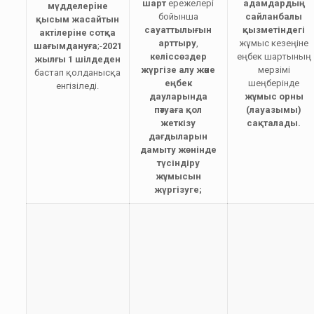
шарт
ережелері
адамдардың
мүдделерiне
бойынша
сайланбалы
қысым жасайтын
сауаттылығын
қызметіндегі
актiлерiне сотқа
арттыру
,
жұмыс кезеңіне
шағымдануға
;-
2021
келіссөздер
еңбек шартының
жылғы 1 шілдеден
жүргізе алу және
мерзімі
бастап қолданысқа
еңбек
шеңберінде
енгізіледі.
дауларында
жұмыс орны
пәтуаға қол
(лауазымы)
жеткізу
сақталады.
дағдыларын
дамыту жөнінде
түсіндіру
жұмысын
жүргізуге;