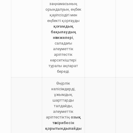
заңнамасының
орындалуын, еңбек
қауiпсiздiгi мен
еңбектi қорғауды
қоғамдық
бақылаудың
нәтижелерi
,
саладағы
әлеуметтiк
әрiптестiк
көрсеткiштерi
туралы ақпарат
бередi.
Өңірлік
келісімдерді,
ұжымдық
шарттарды
талдайды,
әлеуметтік
әріптестіктің
озық
тәжірибесін
қорытындылайды