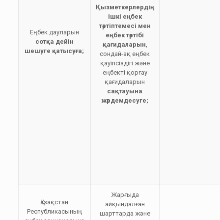
Қызметкерлердің
ішкі еңбек
тәртіптемесі мен
Еңбек дауларын
еңбек тәртібі
сотқа дейін
қағидаларын
,
шешуге қатысуға;
сондай-ақ еңбек
қауіпсіздігі және
еңбекті қорғау
қағидаларын
сақтауына
жәрдемдесуге;
Жарғыда
Қазақстан
айқындалған
Республикасының
шарттарда және