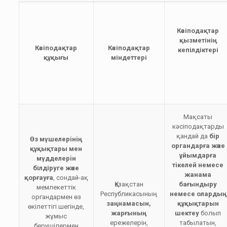
Кәсіподақтар
қызметінің
Кәсіподақтар
Кәсіподақтар
кепілдіктері
құқығы
міндеттері
Мақсаты
кәсiподақтарды
қандай да
бiр
Ө
з мүшелерiнiң
органдарға және
құқықтары мен
ұйымдарға
мүдделерiн
тiкелей немесе
білдіруге және
жанама
қорғауға
, сондай-ақ
Қазақстан
бағындыру
мемлекеттiк
Республикасының
немесе олардың
органдармен өз
заңнамасын,
құқықтарын
өкілеттігі шегінде,
жарғының
шектеу
болып
жұмыс
ережелерін,
табылатын,
берушілермен