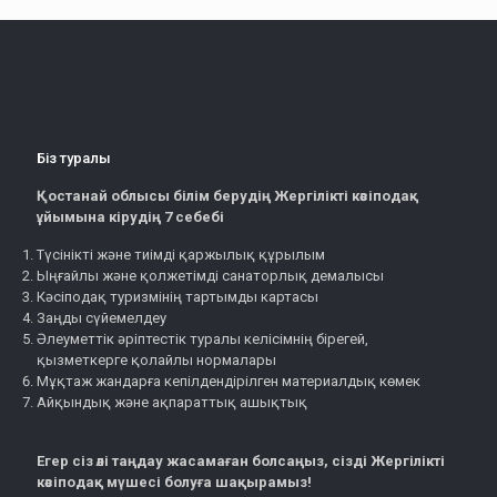
Біз туралы
Қостанай облысы білім берудің Жергілікті кәсіподақ
ұйымына кірудің 7 себебі
Түсінікті және тиімді қаржылық құрылым
Ыңғайлы және қолжетімді санаторлық демалысы
Кәсіподақ туризмінің тартымды картасы
Заңды сүйемелдеу
Әлеуметтік әріптестік туралы келісімнің бірегей,
қызметкерге қолайлы нормалары
Мұқтаж жандарға кепілдендірілген материалдық көмек
Айқындық және ақпараттық ашықтық
Егер сіз әлі таңдау жасамаған болсаңыз, сізді Жергілікті
кәсіподақ мүшесі болуға шақырамыз!