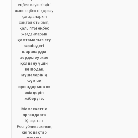
еңбек қауіпсіздігі
және еңбекті қорғау
қағидаларын
сақтай отырып,
қалыпты еңбек
жағдайларын
қамтамасыз ету
жөніндегі
шараларды
зерделеу және
қолдану үшін
кәсіподақ
мүшелерінің
жұмыс
орындарына өз
өкілдерін
жіберуге;
Мемлекеттік
органдарға
Қазақстан
Республикасының
кәсіподақтар