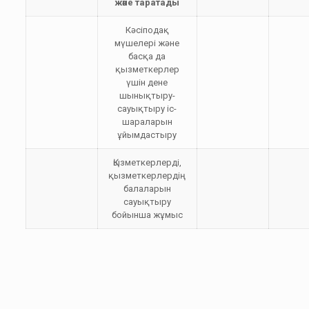
және таратады
Кәсіподақ
мүшелері және
басқа да
қызметкерлер
үшін дене
шынықтыру-
сауықтыру іс-
шараларын
ұйымдастыру
Қызметкерлерді,
қызметкерлердің
балаларын
сауықтыру
бойынша жұмыс