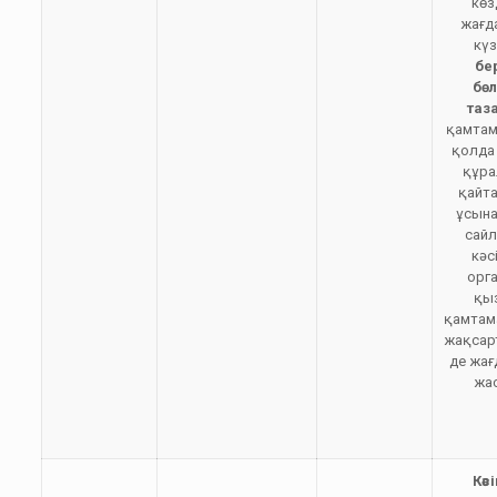
көз
жағд
күз
бе
бө
таз
қамтам
қолда 
құр
қайт
ұсын
сай
кәс
орг
қы
қамтам
жақсар
де жа
жа
Кәс