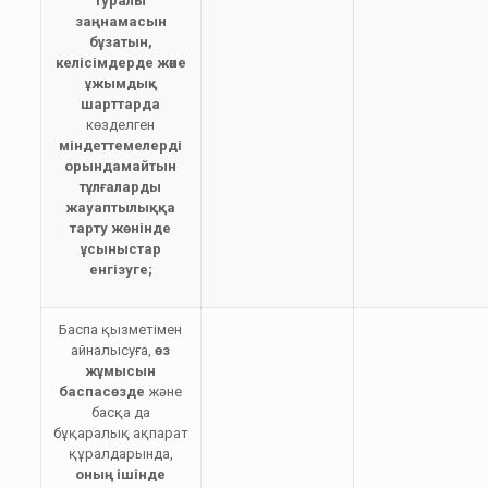
туралы
заңнамасын
бұзатын,
келісімдерде және
ұжымдық
шарттарда
көзделген
міндеттемелерді
орындамайтын
тұлғаларды
жауаптылыққа
тарту жөнінде
ұсыныстар
енгізуге;
Баспа қызметiмен
айналысуға,
өз
жұмысын
баспасөзде
және
басқа да
бұқаралық ақпарат
құралдарында,
оның ішінде