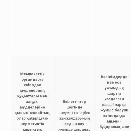
М
емлекеттiк
Келісімдерде
органдарға
немесе
кәсiподақ
ұжымдық
мүшелерiнiң
шартта
құқықтары мен
көзделген
заңды
Ө
кілеттіктер
жағдайларда,
мүдделерiне
шегінде
жұмыс беруші
қысым жасайтын
,
әлеуметтік-еңбек
кәсіподаққа
олар қабылдаған
жанжалдарының
мәдени-
нормативтік
алдын алу
бұқаралық және
құқықтық
жөнінде
шаралар