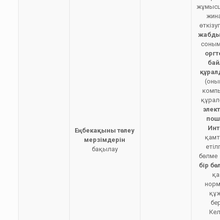
жұмыс
жин
өткізу
жабды
соным
оргт
ба
құра
(оны
комп
құрал
элек
пош
Инт
Еңбекақы
ны
төлеу
қам
мерзімдерін
етілг
бақылау
бөлме 
бір бө
қа
норм
құ
бер
Кел