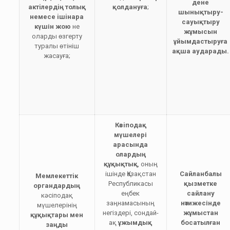
дене
актiлердiң толық
қолдануға
;
шынықтыру-
немесе iшiнара
сауықтыру
күшін жою
не
жұмысын
оларды өзгерту
ұйымдастыруға
туралы өтiнiш
ақша аударады.
жасауға;
Кәсiподақ
мүшелері
арасында
олардың
құқықтық
, оның
ішінде Қазақстан
Сайланбалы
Мемлекеттiк
Республикасы
қызметке
органдардың
еңбек
сайлану
кәсiподақ
заңнамасының
нәтижесінде
мүшелерiнiң
негіздері, сондай-
жұмыстан
құқықтары мен
ақ
ұжымдық
босатылған
заңды