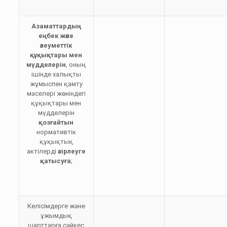
Азаматтардың
еңбек және
әлеуметтік
құқықтары мен
мүдделерін
, оның
ішінде халықты
жұмыспен қамту
мәселері жөніндегі
құқықтары мен
мүдделерін
қозғайтын
нормативтік
құқықтық
актілерді
әзірлеуге
қатысуға
;
Келісімдерге және
ұжымдық
шарттарға сәйкес