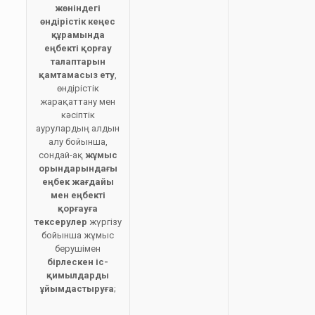
жөніндегі
өндірістік кеңес
құрамында
еңбекті қорғау
талаптарын
қамтамасыз ету
,
өндірістік
жарақаттану мен
кәсіптік
аурулардың алдын
алу бойынша,
сондай-ақ
жұмыс
орындарындағы
еңбек жағдайы
мен еңбекті
қорғауға
тексерулер
жүргізу
бойынша жұмыс
берушімен
бірлескен іс-
қимылдарды
ұйымдастыруға
;