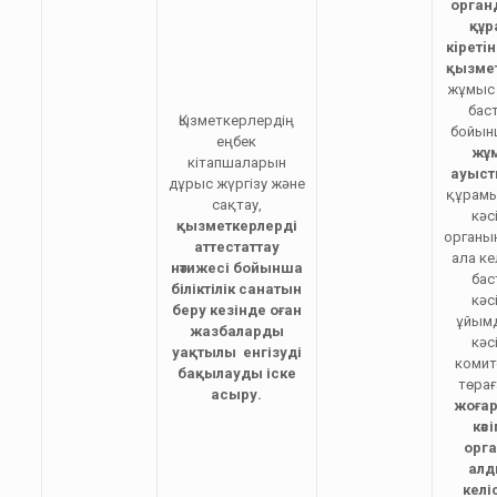
орган
құр
кiретiн
қызме
жұмыс 
бас
Қызметкерлердің
бойы
еңбек
жұ
кітапшаларын
ауыст
дұрыс жүргізу және
құрамы
сақтау,
кәс
қызметкерлерді
органы
аттестаттау
ала кел
нәтижесі бойынша
ба
біліктілік санатын
кәс
беру кезінде оған
ұйым
жазбаларды
кәс
уақтылы енгізуді
комит
бақылауды іске
төра
асыр
у
.
жоғар
кәс
орг
алд
келі