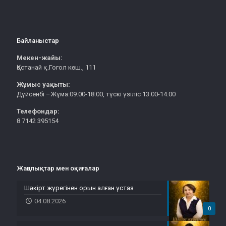
Байланыстар
Мекен-жайы:
Қостанай қ.Гогол көш., 111
Жұмыс уақыты:
Дүйсенбі –Жұма:09.00-18.00, түскі үзіліс 13.00-14.00
Телефондар:
8 7142 395154
Жаңалықтар мен оқиғалар
Шәкірт жүрегінен орын алған ұстаз
04.08.2026
0