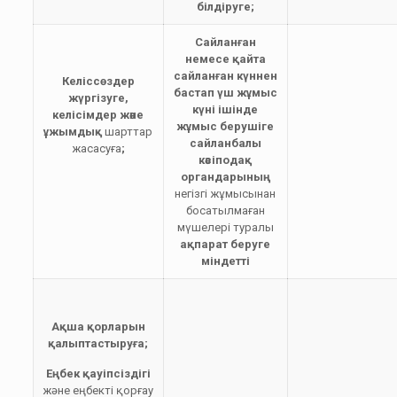
білдіруге;
Сайланған
немесе қайта
сайланған күннен
Келіссөздер
бастап үш жұмыс
жүргізуге,
күні ішінде
келісімдер және
жұмыс берушіге
ұжымдық
шарттар
сайланбалы
жасасуға
;
кәсіподақ
органдарының
негізгі жұмысынан
босатылмаған
мүшелері туралы
ақпарат беруге
міндетті
Ақша қорларын
қалыптастыруға;
Еңбек қауіпсіздігі
және еңбекті қорғау