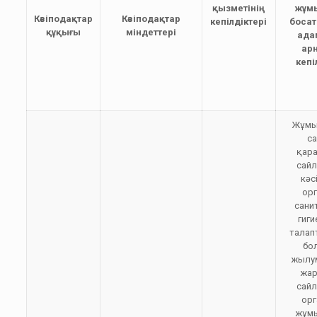
қызметінің
жұм
Кәсіподақтар
Кәсіподақтар
кепілдіктері
боса
құқығы
міндеттері
ада
ар
кепі
Жұмы
с
қар
сай
кәс
ор
сани
гиг
талап
бо
жылу
жа
сай
ор
жұм