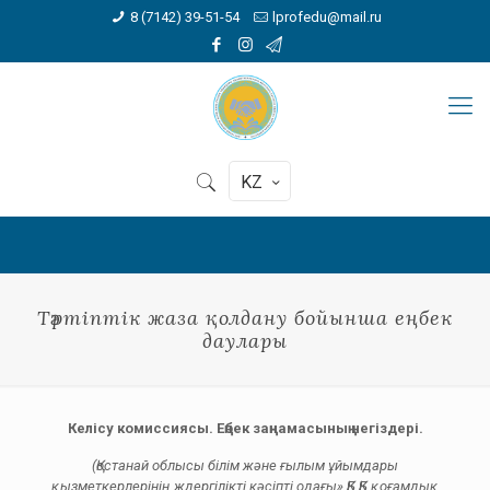
8 (7142) 39-51-54
lprofedu@mail.ru
KZ
Тәртіптік жаза қолдану бойынша еңбек
даулары
Кел
і
су комиссиясы.
Еңбек заңнамасының негіздері.
(Қостанай облысы білім және ғылым ұйымдары
қызметкерлерінің ждергілікті кәсіпті одағы» ҚБ ҚБ қоғамдық