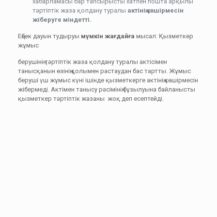
хабарламасы бар тапсырысты хатпен пошта арқылы
тәртіптік жаза қолдану туралы
актінің көшірмесін
жіберуге міндетті.
Еңбек дауын тудыруы
мүмкін жағдайға
мысал: Қызметкер
жұмыс
берушінің тәртіптік жаза қолдану туралы актісімен
танысқанын өзінің қолымен растаудан бас тартты. Жұмыс
беруші үш жұмыс күні ішінде қызметкерге актінің көшірмесін
жібермеді. Актімен танысу рәсімінің бұзылуына байланысты
қызметкер тәртіптік жазаны жоқ деп есептейді.