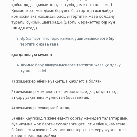
қабылдады, қызметкерден түсіндірме хат талап етті.
Қызметкер түсiндiрме беруден бас тартқан жағдайда
комиссия акт жасайды. Басшы тәртіптік жаза қолдану
туралы бұйрық шығарады. (Барлық әрекеттер
бір күн
ішінде
өтеді).
Әрбір тәртіптік теріс қылық үшін жұмыскерге
бір
тәртіптік жаза ғана
қолданылуы мүмкін
.
Жұмыс берушінің жұмыскерге тәртіптік жаза қолдану
туралы актісі:
1) жұмыскер еңбекке уақытша қабілетсіз болған;
2) жұмыскер мемлекеттік немесе қоғамдық міндеттерді
атқару уақытына жұмыстан босатылған;
4) жұмыскер іссапарда болған;
5) еңбек қауіпсіздігі және еңбекті қорғау жөніндегі талаптардың
бұзылуына жол берген тұлғаларға қатысты еңбек қызметіне
байланысты жазатайым оқиғаны тергеп-тексеру жүргізілген
кезеңде шығарылмайды.