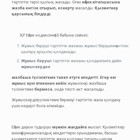
тәртіптік теріс қылық жасады. Оған
еңбек кітапшасына
жазба енгізе отырып, ескерту
жасалды.
Қызметкер
қарсылық білдірді
.
ҚР Еңбек кодексінің 65 бабына сәйкес:
Жұмыс беруші тәртіптік жазаны жұмыс берушінің актісін
шығару арқылы қолданады.
Жұмыс беруші
тәртіптік жазаны қолданғанға дейін
жұмыскерден
жазбаша түсініктеме талап етуге міндетті
.
Егер екі
жұмыс күні өткеннен кейін
жұмыскер жазбаша
түсініктеме
бермесе
, онда тиісті акт жасалады.
Жұмыскердің түсініктеме бермеуі тәртіптік жаза қолдану
үшін кедергі бола алмайды.
Еңбек дауын тудыруы
мүмкін жағдайға
мысал: Қызметкер
өзінің функционалдық міндеттерін орындамаған, басшы
қызметкерге тәртіптік жаза қолдану туралы шешім