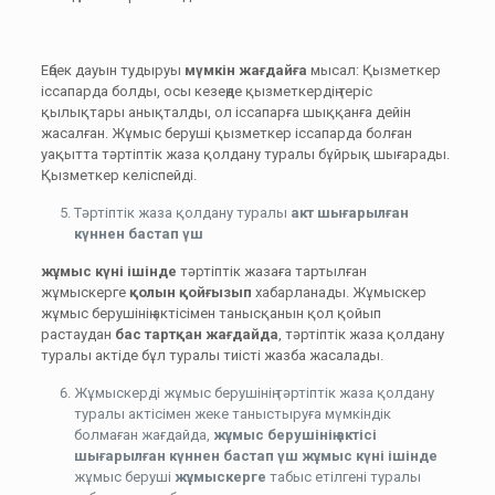
Еңбек дауын тудыруы
мүмкін жағдайға
мысал: Қызметкер
іссапарда болды, осы кезеңде қызметкердің теріс
қылықтары анықталды, ол іссапарға шыққанға дейін
жасалған. Жұмыс беруші қызметкер іссапарда болған
уақытта тәртіптік жаза қолдану туралы бұйрық шығарады.
Қызметкер келіспейді.
Тәртіптік жаза қолдану туралы
акт шығарылған
күннен бастап
үш
жұмыс күні ішінде
тәртіптік жазаға тартылған
жұмыскерге
қолын қойғызып
хабарланады. Жұмыскер
жұмыс берушінің актісімен танысқанын қол қойып
растаудан
бас тартқан жағдайда
, тәртіптік жаза қолдану
туралы актіде бұл туралы тиісті жазба жасалады.
Жұмыскерді жұмыс берушінің тәртіптік жаза қолдану
туралы актісімен жеке таныстыруға мүмкіндік
болмаған жағдайда,
жұмыс берушінің актісі
шығарылған күннен бастап үш жұмыс күні ішінде
жұмыс беруші
жұмыскерге
табыс етілгені туралы