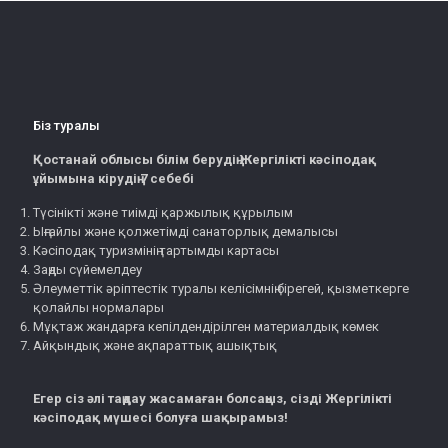
Біз туралы
Қостанай облысы білім берудің Жергілікті кәсіподақ
ұйымына кірудің 7 себебі
Түсінікті және тиімді қаржылық құрылым
Ыңғайлы және қолжетімді санаторлық демалысы
Кәсіподақ туризмінің тартымды картасы
Заңды сүйемелдеу
Әлеуметтік әріптестік туралы келісімнің бірегей, қызметкерге
қолайлы нормалары
Мұқтаж жандарға кепілдендірілген материалдық көмек
Айқындық және ақпараттық ашықтық
Егер сіз әлі таңдау жасамаған болсаңыз, сізді Жергілікті
кәсіподақ мүшесі болуға шақырамыз!