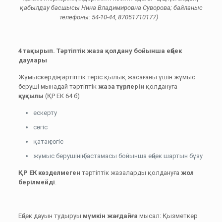
қабылдау басшысы Нина Владимировна Суворова; байланыс
телефоны: 54-10-44, 87051710177)
4 тақырып. Тәртіптік жаза қолдану бойынша еңбек
даулары
Жұмыскердің тәртіптік теріс қылық жасағаны үшін жұмыс
беруші мынадай тәртіптік
жаза түрлерін
қолдануға
құқылы
(ҚР ЕК 64 б)
ескерту
сөгіс
қатаң сөгіс
жұмыс берушінің бастамасы бойынша еңбек шартын бұзу
ҚР ЕК көзделмеген
тәртіптік жазаларды қолдануға
жол
берілмейді
.
Еңбек дауын тудыруы
мүмкін жағдайға
мысал: Қызметкер