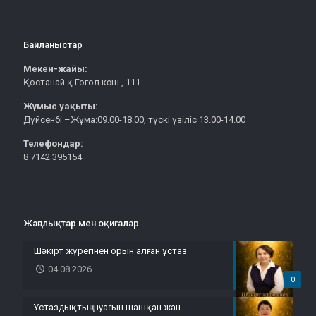
Байланыстар
Мекен-жайы:
Қостанай қ.Гогол көш., 111
Жұмыс уақыты:
Дүйсенбі –Жұма:09.00-18.00, түскі үзіліс 13.00-14.00
Телефондар:
8 7142 395154
Жаңалықтар мен оқиғалар
Шәкірт жүрегінен орын алған ұстаз
04.08.2026
0
Ұстаздықтың шуағын шашқан жан