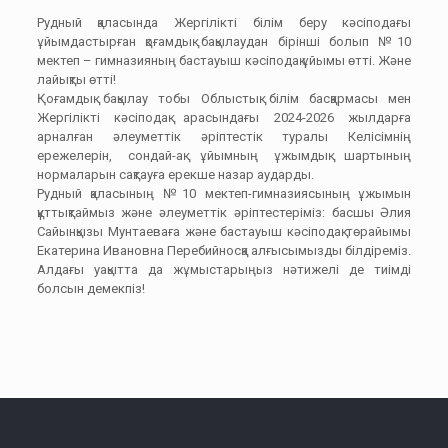
Рудный қаласында Жергілікті білім беру кәсіподағы
ұйымдастырған қоғамдық бақылаудан бірінші болып №10
мектеп – гимназияның бастауыш кәсіподақ ұйымы өтті. Және
лайықты өтті!
Қоғамдық бақылау тобы Облыстық білім басқармасы мен
Жергілікті кәсіподақ арасындағы 2024-2026 жылдарға
арналған әлеуметтік әріптестік туралы Келісімнің
ережелерін, сондай-ақ ұйымның ұжымдық шартының
нормаларын сақтауға ерекше назар аударды.
Рудный қаласының №10 мектеп-гимназиясының ұжымын
құттықтаймыз және әлеуметтік әріптестеріміз: басшы Әлия
Сайынқызы Мунтаеваға және бастауыш кәсіподақ төрайымы
Екатерина Ивановна Перебийносқа алғысымызды білдіреміз.
Алдағы уақытта да жұмыстарыңыз нәтижелі де тиімді
болсын демекпіз!