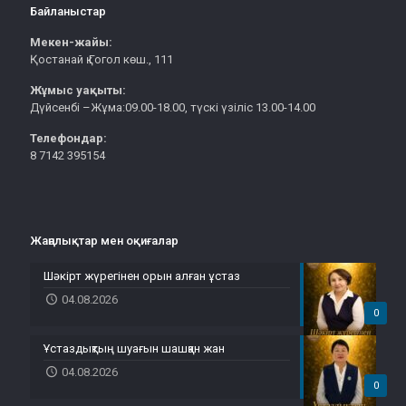
Байланыстар
Мекен-жайы:
Қостанай қ.Гогол көш., 111
Жұмыс уақыты:
Дүйсенбі –Жұма:09.00-18.00, түскі үзіліс 13.00-14.00
Телефондар:
8 7142 395154
Жаңалықтар мен оқиғалар
Шәкірт жүрегінен орын алған ұстаз
04.08.2026
0
Ұстаздықтың шуағын шашқан жан
04.08.2026
0