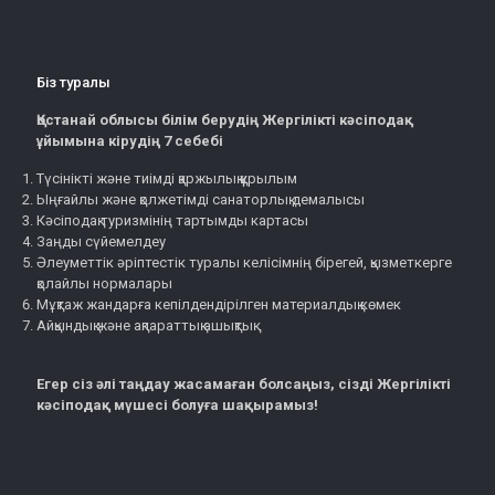
Біз туралы
Қостанай облысы білім берудің Жергілікті кәсіподақ
ұйымына кірудің 7 себебі
Түсінікті және тиімді қаржылық құрылым
Ыңғайлы және қолжетімді санаторлық демалысы
Кәсіподақ туризмінің тартымды картасы
Заңды сүйемелдеу
Әлеуметтік әріптестік туралы келісімнің бірегей, қызметкерге
қолайлы нормалары
Мұқтаж жандарға кепілдендірілген материалдық көмек
Айқындық және ақпараттық ашықтық
Егер сіз әлі таңдау жасамаған болсаңыз, сізді Жергілікті
кәсіподақ мүшесі болуға шақырамыз!