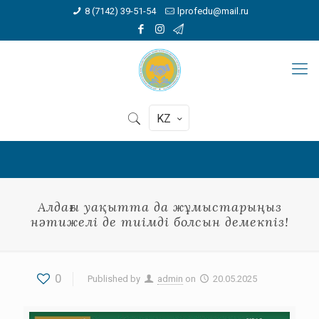
8 (7142) 39-51-54
lprofedu@mail.ru
KZ
Алдағы уақытта да жұмыстарыңыз
нәтижелі де тиімді болсын демекпіз!
0
Published by
admin
on
20.05.2025