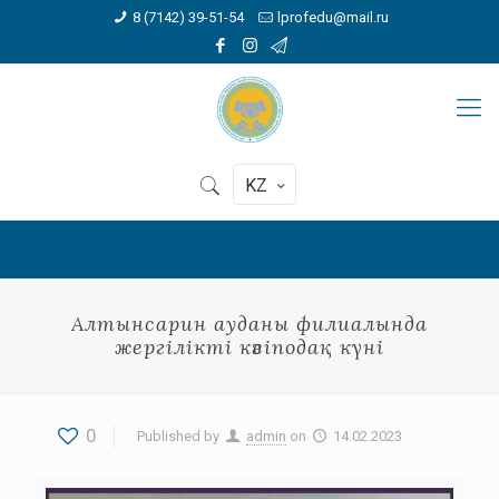
8 (7142) 39-51-54
lprofedu@mail.ru
KZ
Алтынсарин ауданы филиалында
жергілікті кәсіподақ күні
0
Published by
admin
on
14.02.2023