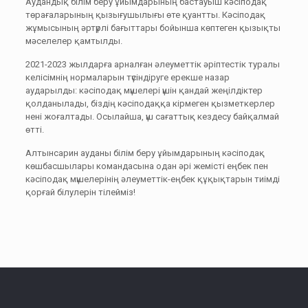
Аудандық білім беру ұйымдарының бастауыш кәсіподақ
төрағаларының қызығушылығы өте қуантты. Кәсіподақ
жұмысының әртүрлі бағыттары бойынша көптеген қызықты
мәселелер қамтылды.
2021-2023 жылдарға арналған әлеуметтік әріптестік туралы
келісімнің нормаларын түсіндіруге ерекше назар
аударылды: кәсіподақ мүшелері үшін қандай жеңілдіктер
қолданылады, біздің кәсіподаққа кірмеген қызметкерлер
нені жоғалтады. Осылайша, үш сағаттық кездесу байқалмай
өтті.
Алтынсарин ауданы білім беру ұйымдарының кәсіподақ
көшбасшылары командасына одан әрі жемісті еңбек пен
кәсіподақ мүшелерінің әлеуметтік-еңбек құқықтарын тиімді
қорғай білулерін тілейміз!