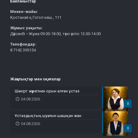
Байланыстар
Мекен-жайы:
Қостанай қ.Гогол көш., 111
Жұмыс уақыты:
Дүйсенбі –Жұма:09.00-18.00, түскі үзіліс 13.00-14.00
Телефондар:
8 7142 395154
Жаңалықтар мен оқиғалар
Шәкірт жүрегінен орын алған ұстаз
04.08.2026
0
Ұстаздықтың шуағын шашқан жан
04.08.2026
0