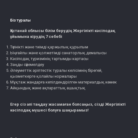
Біз туралы
Қостанай облысы білім берудің Жергілікті кәсіподақ
ұйымына кірудің 7 себебі
Түсінікті және тиімді қаржылық құрылым
Ыңғайлы және қолжетімді санаторлық демалысы
Кәсіподақ туризмінің тартымды картасы
Заңды сүйемелдеу
Әлеуметтік әріптестік туралы келісімнің бірегей,
қызметкерге қолайлы нормалары
Мұқтаж жандарға кепілдендірілген материалдық көмек
Айқындық және ақпараттық ашықтық
Егер сіз әлі таңдау жасамаған болсаңыз, сізді Жергілікті
кәсіподақ мүшесі болуға шақырамыз!