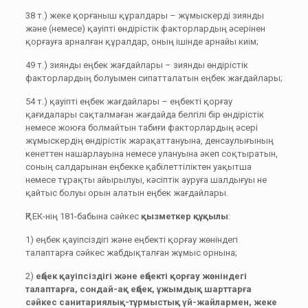
38 т.) жеке қорғаныш құралдары – жұмыскерді зиянды
және (немесе) қауіпті өндірістік факторлардың әсерінен
қорғауға арналған құралдар, оның ішінде арнайы киім;
49 т.) зиянды еңбек жағдайлары – зиянды өндірістік
факторлардың болуымен сипатталатын еңбек жағдайлары;
54 т.) қауіпті еңбек жағдайлары – еңбекті қорғау
қағидалары сақталмаған жағдайда белгілі бір өндірістік
немесе жоюға болмайтын табиғи факторлардың әсері
жұмыскердің өндірістік жарақаттануына, денсаулығының
кенеттен нашарлауына немесе улануына әкеп соқтыратын,
соның салдарынан еңбекке қабілеттіліктен уақытша
немесе тұрақты айырылуы, кәсіптік ауруға шалдығуы не
қайтыс болуы орын алатын еңбек жағдайлары.
ҚР ЕК-нің 181-бабына сәйкес
қызметкер
құқылы
:
1) еңбек қауіпсіздігі және еңбекті қорғау жөніндегі
талаптарға сәйкес жабдықталған жұмыс орнына;
2)
еңбек қауіпсіздігі және еңбекті қорғау жөніндегі
талаптарға, сондай-ақ еңбек, ұжымдық шарттарға
сәйкес санитариялық-тұрмыстық үй-жайлармен, жеке