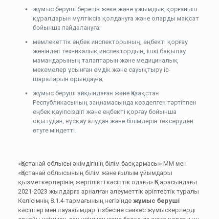
жұмыс беруші беретін жеке және ұжымдық қорғаныш
құралдарын мүлтіксіз қолдануға және оларды мақсат
бойынша пайдалануға;
мемлекеттік еңбек инспекторының, еңбекті қорғау
жөніндегі техникалық инспектордың, ішкі бақылау
мамандарының талаптарын және медициналық
мекемелер ұсынған емдік және сауықтыру іс-
шараларын орындауға;
жұмыс беруші айқындаған және Қазақстан
Республикасының заңнамасында көзделген тәртіппен
еңбек қауіпсіздігі және еңбекті қорғау бойынша
оқытудан, нұсқау алудан және білімдерін тексеруден
өтуге міндетті.
«Қостанай облысы әкімдігінің білім басқармасы» ММ мен
«Қостанай облысының білім және ғылым ұйымдары
қызметкерлерінің жергілікті кәсіптік одағы» ҚБ арасындағы
2021-2023 жылдарға арналған әлеуметтік әріптестік туралы
Келісімнің 8.1.4-тармағының негізінде
жұмыс беруші
кәсіптер мен лауазымдар тізбесіне сәйкес жұмыскерлерді