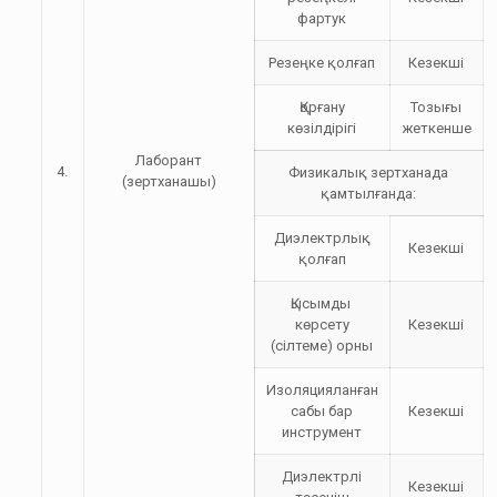
фартук
Резеңке қолғап
Кезекші
Қорғану
Тозығы
көзілдірігі
жеткенше
Лаборант
4.
Физикалық зертханада
(зертханашы)
қамтылғанда:
Диэлектрлық
Кезекші
қолғап
Қысымды
көрсету
Кезекші
(сілтеме) орны
Изоляцияланған
сабы бар
Кезекші
инструмент
Диэлектрлі
Кезекші