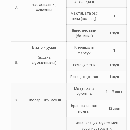
алжапқыш
Бас аспазшы,
7.
аспазшы
Мақтамата бас
1
киім (қалпақ)
Қайыс аяқ киім
1 жұп
(ботинка)
Ыдыс жуушы
Клеенкалы
1
фартук
(асхана
8.
жұмысшысы)
Резеңке етік
1 жұп
Резеңке қолғап
1 жұп
Мақтамата
1 – 9 айға
күртеше
9.
Слесарь-жөндеуші
Құрап жасалған
12 жұп
қолғап
Канализация жүйесі мен
ассенизаторлық