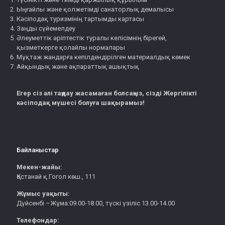
Ыңғайлы және қолжетімді санаторлық демалысы
Кәсіподақ туризмінің тартымды картасы
Заңды сүйемелдеу
Әлеуметтік әріптестік туралы келісімнің бірегей,
қызметкерге қолайлы нормалары
Мұқтаж жандарға кепілдендірілген материалдық көмек
Айқындық және ақпараттық ашықтық
Егер сіз әлі таңдау жасамаған болсаңыз, сізді Жергілікті
кәсіподақ мүшесі болуға шақырамыз!
Байланыстар
Мекен-жайы:
Қостанай қ.Гогол көш., 111
Жұмыс уақыты:
Дүйсенбі –Жұма:09.00-18.00, түскі үзіліс 13.00-14.00
Телефондар: