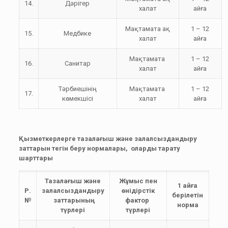
14.
Дәрігер
халат
айға
Мақтамата ақ
1 – 12
15.
Медбике
халат
айға
Мақтамата
1 – 12
16.
Санитар
халат
айға
Тәрбиешінің
Мақтамата
1 – 12
17.
көмекшісі
халат
айға
Қызметкерлерге тазалағыш және залалсыздандыру
заттарын тегін беру нормалары, оларды тарату
шарттары
Тазалағыш және
Жұмыс пен
1 айға
Р.
залалсыздандыру
өнідірстік
берілетін
№
заттарының
фактор
норма
түрлері
түрлері