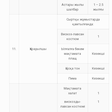
Астары жылы
1 – 2.5
шалбар
жылғы
Сыртқы жұмыстарда
қамтылғанда:
Вискоз-лавсан
1
костюм
11.
Қарауылшы
Ылғалға бекем
мақтамата
Кезекші
плащ
Қысқа тон
Кезекші
Пима
Кезекші
Мақтамата
халат
1
вискозды-
1
лавсан костюмі