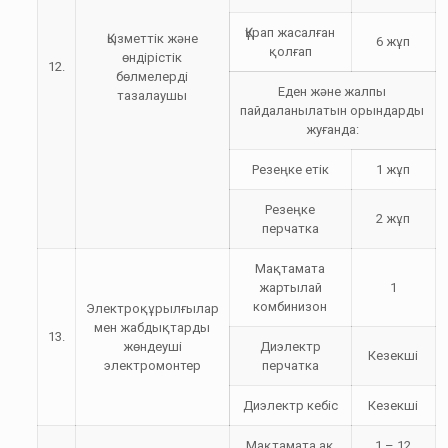
Құрап жасалған
Қызметтік және
6 жұп
қолғап
өндірістік
12.
бөлмелерді
Еден және жалпы
тазалаушы
пайдаланылатын орындарды
жуғанда:
Резеңке етік
1 жұп
Резеңке
2 жұп
перчатка
Мақтамата
жартылай
1
комбинизон
Электроқұрылғылар
мен жабдықтарды
13.
жөндеуші
Диэлектр
Кезекші
электромонтер
перчатка
Диэлектр кебіс
Кезекші
Мақтамата ақ
1 – 12