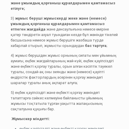
және ұжымдық қорғаныш құралдарымен қамтамасыз
етілуге;
3)
жұмыс беруші жұмыскерді жеке және (немесе)
ұжымдық қорғаныш құралдарымен қамтамасыз
етпеген жағдайда
және денсаулығына немесе өміріне
қатер төндіретін ахуал туындаған кезде бұл жөнінде тікелей
басшысына немесе жұмыс берушіге жазбаша түрде
хабарлай отырып, жұмысты орындаудан
бас тартуға
;
4) жұмыс берушіден жұмыс орнының сипаты мен ұйымның
аумағы, еңбек жағдайларының жай-күйі, еңбек қауіпсіздігі
және еңбекті қорғау туралы, орын алған кәсіптік тәуекел
туралы, сондай-ақ оны зиянды және (немесе) қауіпті
өндірістік факторлардың әсерінен қорғау жөніндегі
шаралар туралы анық ақпарат алуға;
5) еңбек қауіпсіздігі және еңбекті қорғау жөніндегі
талаптарға сәйкес келмеуіне байланысты ұйымның
жұмысы тоқтатыла тұрған уақытта жалақысының
сақталуына құқығы бар.
Жұмыскер
міндетті
:
еңбек қауіпсіздігі және еңбекті қорғау жөніндегі