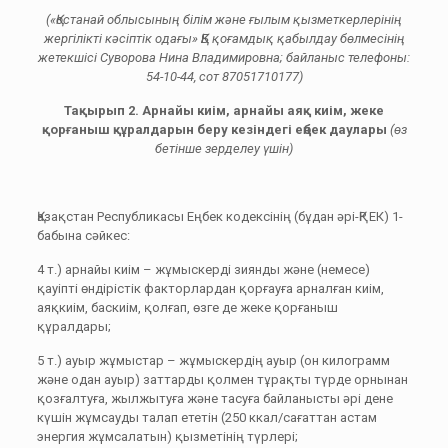
(«Қостанай облысының білім және ғылым қызметкерлерінің
жергілікті кәсіптік одағы» ҚБ қоғамдық қабылдау бөлмесінің
жетекшісі Суворова Нина Владимировна; байланыс телефоны:
54-10-44, сот 87051710177)
Тақырып 2. Арнайы киім, арнайы аяқ киім, жеке
қорғаныш құралдарын беру кезіндегі еңбек даулары
(өз
бетінше зерделеу үшін)
Қазақстан Республикасы Еңбек кодексінің (бұдан әрі-ҚР ЕК) 1-
бабына сәйкес:
4 т.) арнайы киім – жұмыскерді зиянды және (немесе)
қауіпті өндірістік факторлардан қорғауға арналған киім,
аяқкиім, баскиім, қолғап, өзге де жеке қорғаныш
құралдары;
5 т.) ауыр жұмыстар – жұмыскердің ауыр (он килограмм
және одан ауыр) заттарды қолмен тұрақты түрде орнынан
қозғалтуға, жылжытуға және тасуға байланысты әрі дене
күшін жұмсауды талап ететін (250 ккал/сағаттан астам
энергия жұмсалатын) қызметінің түрлері;