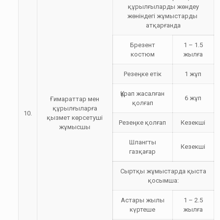
құрылғыларды жөндеу
жөніндегі жұмыстарды
атқарғанда
Брезент
1 – 1.5
костюм
жылға
Резеңке етік
1 жұп
Құрап жасалған
6 жұп
Ғимараттар мен
қолғап
құрылғыларға
10.
қызмет көрсетуші
Резеңке қолғап
Кезекші
жұмысшы
Шлангты
Кезекші
газқағар
Сыртқы жұмыстарда қыста
қосымша:
Астары жылы
1 – 2.5
күртеше
жылға