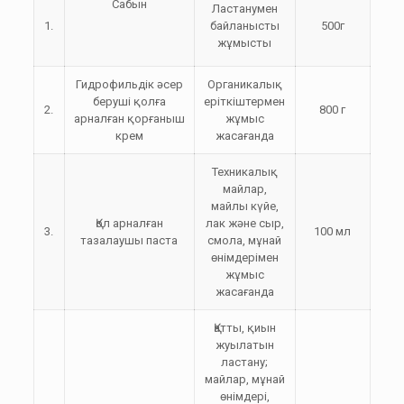
Сабын
Ластанумен
1.
байланысты
500г
жұмысты
Гидрофильдік әсер
Органикалық
беруші қолға
еріткіштермен
2.
800 г
арналған қорғаныш
жұмыс
крем
жасағанда
Техникалық
майлар,
майлы күйе,
Қол арналған
лак және сыр,
3.
100 мл
тазалаушы паста
смола, мұнай
өнімдерімен
жұмыс
жасағанда
Қатты, қиын
жуылатын
ластану;
майлар, мұнай
өнімдері,