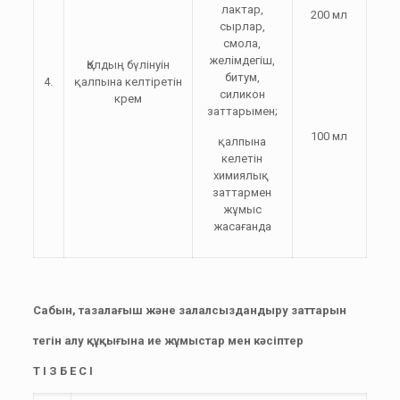
лактар,
200 мл
сырлар,
смола,
желімдегіш,
Қолдың бүлінуін
битум,
4.
қалпына келтіретін
силикон
крем
заттарымен;
100 мл
қалпына
келетін
химиялық
заттармен
жұмыс
жасағанда
Сабын, тазалағыш және залалсыздандыру заттарын
тегін алу құқығына ие жұмыстар мен кәсіптер
Т І З Б Е С І