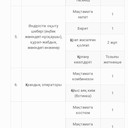
төсеніш
Мақтамата
1
халат
Өндірістік оқыту
Берет
1
шебері (еңбек
5.
жөніндегі нұсқаушы),
Құрап жасалған
құрал-жабдық
2 жұп
қолғап
жөніндегі инженер
Қорғану
Тозығы
көзілдірігі
жеткенше
Мақтамата
1
комбинезон
6.
Қазандық операторы
Қайыс аяқ киім
1
(ботинка)
Мақтамата
1
костюм
Мақтамата
1