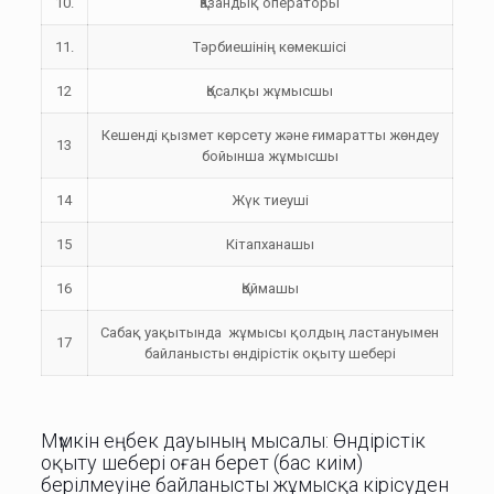
10.
Қазандық операторы
11.
Тәрбиешінің көмекшісі
12
Қосалқы жұмысшы
Кешенді қызмет көрсету және ғимаратты жөндеу
13
бойынша жұмысшы
14
Жүк тиеуші
15
Кітапханашы
16
Қоймашы
Сабақ уақытында жұмысы қолдың ластануымен
17
байланысты өндірістік оқыту шебері
Мүмкін еңбек дауының мысалы: Өндірістік
оқыту шебері оған берет (бас киім)
берілмеуіне байланысты жұмысқа кірісуден