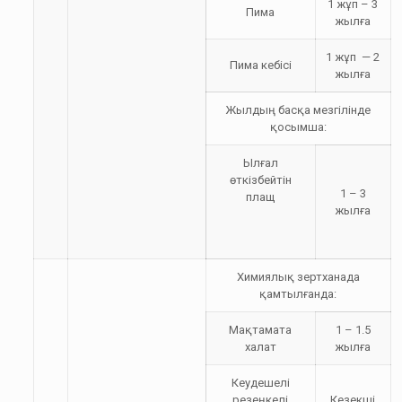
1 жұп – 3
Пима
жылға
1 жұп — 2
Пима кебісі
жылға
Жылдың басқа мезгілінде
қосымша:
Ылғал
өткізбейтін
1 – 3
плащ
жылға
Химиялық зертханада
қамтылғанда:
Мақтамата
1 – 1.5
халат
жылға
Кеудешелі
резеңкелі
Кезекші