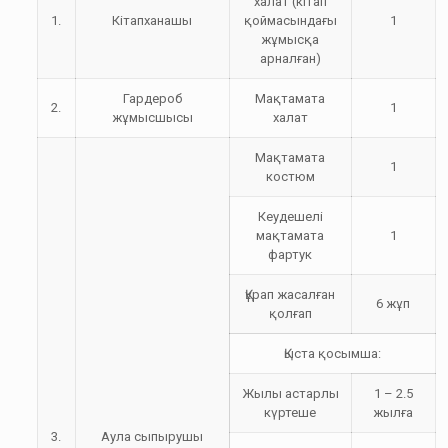
халат (кітап
1.
Кітапханашы
қоймасындағы
1
жұмысқа
арналған)
Гардероб
Мақтамата
2.
1
жұмысшысы
халат
Мақтамата
1
костюм
Кеудешелі
мақтамата
1
фартук
Құрап жасалған
6 жұп
қолғап
Қыста қосымша:
Жылы астарлы
1 – 2.5
күртеше
жылға
3.
Аула сыпырушы