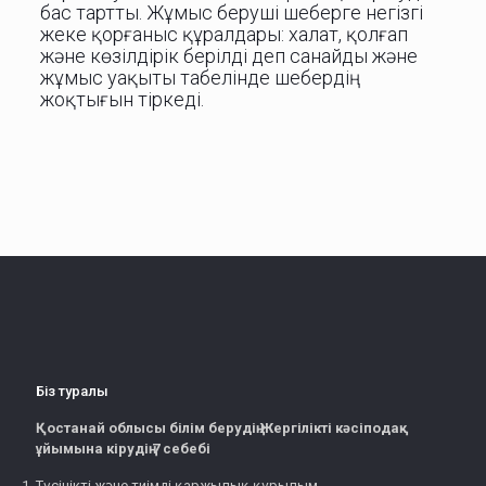
бас тартты. Жұмыс беруші шеберге негізгі
жеке қорғаныс құралдары: халат, қолғап
және көзілдірік берілді деп санайды және
жұмыс уақыты табелінде шебердің
жоқтығын тіркеді.
Біз туралы
Қостанай облысы білім берудің Жергілікті кәсіподақ
ұйымына кірудің 7 себебі
Түсінікті және тиімді қаржылық құрылым