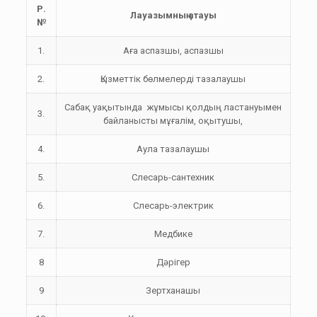
Р.
Лауазымның атауы
№
1.
Аға аспазшы, аспазшы
2.
Қызметтік бөлмелерді тазалаушы
Сабақ уақытында жұмысы қолдың ластануымен
3.
байланысты мұғалім, оқытушы,
4.
Аула тазалаушы
5.
Слесарь-сантехник
6.
Слесарь-электрик
7.
Медбике
8
Дәрігер
9
Зертханашы