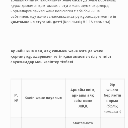
арнайы киіммен, аяқ киіммен және басқа да жеке қорғаныш
құралдарымен қамтамасыз етуге және жұмыскерлерді
нормаларға сәйкес және келісілген тізбе бойынша
сабынмен, жуу және залалсыздандыру құралдарымен тегін
қамтамасыз етуге міндетті
(Келісімнің 8.1.16-тармағы).
Арнайы киіммен, аяқ киіммен және өзге де жеке
қорғану құрадарымен тегін қамтамасыз етілуге тиісті
лауазымдар мен кәсіптер тізбесі
Бір
Арнайы киім,
жылға
Р.
арнайы аяқ
берілетін
Кәсіп және лауазым
№
киім және
норма
ЖҚҚ
(бірлік,
комплект)
Мақтамата