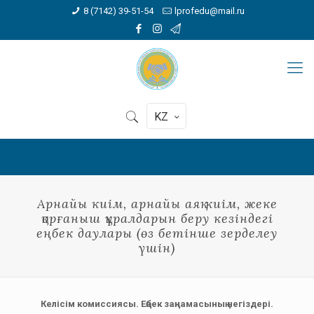
8 (7142) 39-51-54
lprofedu@mail.ru
KZ
Арнайы киім, арнайы аяқ киім, жеке
қорғаныш құралдарын беру кезіндегі
еңбек даулары (өз бетінше зерделеу
үшін)
Келісім комиссиясы. Еңбек заңнамасының негіздері.