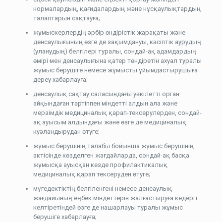
нормалардың, қағидалардың және нұсқаулықтардың
талаптарын сақтауға;
жұмыскерлердің әрбір өндірістік жарақаты және
денсаулығының өзге де зақымдануы, кәсіптік аурудың
(уланудың) белгілері туралы, сондай-ақ адамдардың
өмірі мен денсаулығына қатер төндіретін ахуал туралы
жұмыс берушіге немесе жұмысты ұйымдастырушыға
дереу хабарлауға;
денсаулық сақтау саласындағы уәкілетті орган
айқындаған тәртіппен міндетті алдын ала және
мерзімдік медициналық қарап-тексерулерден, сондай-
ақ ауысым алдындағы және өзге де медициналық
куәландырудан өтуге;
жұмыс берушінің талабы бойынша жұмыс берушінің
актісінде көзделген жағдайларда, сондай-ақ басқа
жұмысқа ауысқан кезде профилактикалық
медициналық қарап тексеруден өтуге;
мүгедектіктің белгіленгені немесе денсаулық
жағдайының еңбек міндеттерін жалғастыруға кедергі
келтіретіндей өзге де нашарлауы туралы жұмыс
берушіге хабарлауға;