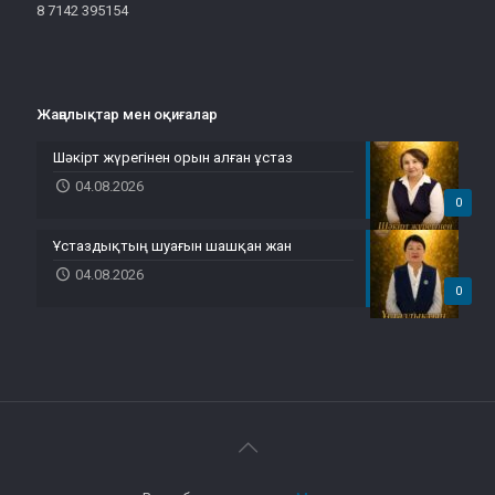
8 7142 395154
Жаңалықтар мен оқиғалар
Шәкірт жүрегінен орын алған ұстаз
04.08.2026
0
Ұстаздықтың шуағын шашқан жан
04.08.2026
0