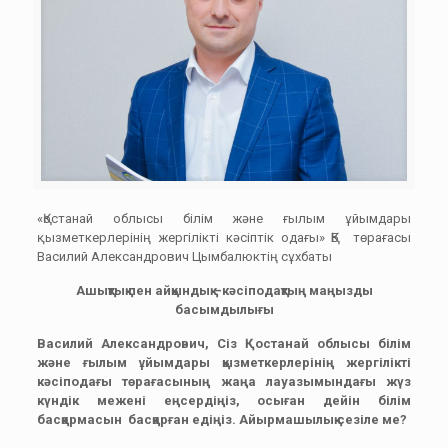
«Қостанай облысы білім және ғылым ұйымдары
қызметкерлерінің жергілікті кәсіптік одағы» ҚБ төрағасы
Василий Александрович Цымбалюктің сұхбаты
Ашықтық пен айқындық –кәсіподақтың маңызды
басымдылығы
Василий Александрович, Сіз Қостанай облысы білім
және ғылым ұйымдары қызметкерлерінің жергілікті
кәсіподағы төрағасының жаңа лауазымындағы жүз
күндік межені еңсердіңіз, осыған дейін білім
басқармасын басқарған едіңіз. Айырмашылық сезіле ме?