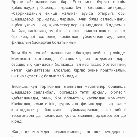
Әрине айырмашылық бар. Егер мен бұрын шешім
қабылдаудың басында тұрсам, бүгін, былайша айтқанда
«баррикаданың екінші жағына» ауыса отырып, осы
шешімдерді орындаушылардың, яғни білім саласындағы
еңбек ұжымының, қызметкерлерінің мүддесін білдіремін.
Алайда, кәсіподақ өмірі ішкі жағынан маған жақсы таныс,
бір кездері салалық кәсіподақ ұйымының аудандық
филиалын басқарған болатынмын.
Тағы бір үлкен айырмашылық –басқару жүйесінің өзінде.
Мемлекет органында басшылық ең алдымен дара
басшылық қағидасын болжайды, ал кәсіподақ бірлестігінің
негізгі қағидаттары алқалық, бірлік және практикалық
ынтымақтастық болып табылады.
Тиісінше, күн тәртібіндегі маңызды мәселелер бойынша
шешімдер сайланбалы органдар тетігі арқылы бірлесіп
қабылданады, оның бірі облыстық кәсіподақ комитеті.
Кәсіподақ комитетінің құрамына филиалдарының және
кәсіподақтың бастауыш ұйымдарының тәжірибелі
төрағалары да, кәсіподақ қозғалысының ардагерлері де
кіреді.
Жаңа қызметімдегі жұмысымның алғашқы күндерінен