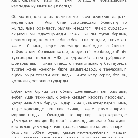
Халықаралық қарттар күні олардың әрқайсысына
кәсіподақ күшімен көңіл бөлінді.
Облыстық кәсіподақ комитетімен осы жылдың даңқты
мерейтойы – Ұлы Отан соғысындағы Жеңістің 75
жылдығына орайластырылған «Педагог –Жеңіс құрдасы»
акциясы ұйымдастырылды. 1945 жылы туған барлық
педагогтарға, ал олар облыс бойынша 78 адам, алғыс хат
және 10 мың теңге көлемінде кәсіподақ сыйақысы
табысталды. Сонымен қатар, әлеуметтік желілерде «Білім
тұлғалары: педагог –Жеңіс құрдасы!» атты рубрикасы
шығарылды, онда отандық педагогиканың бастауында
тұрған және жеңіспен бірге дамығандардың таңғажайып
еңбек өмірі туралы айтылады. Айта кету керек, бұл оң
қоғамдық резонанс тудырды.
Еңбек күні бірінші рет облыс деңгейіндегі көп жылдық
еңбегі үшін техникалық және қызмет көрсету персоналы
қатарынан білім беру ұйымдарының қызметкерлері 25 мың
теңге көлемінде ақшалай сыйақы және грамоталармен
марапатталды. Осындай іс-шаралар жер-жерлерде
ұйымдастырылды. Бірлестік филиалдары және бастауыш
кәсіподақ ұйымдарының қаражатынан негізделе отырып,
барлығы 500-ге жуық қызметкер-«көрінбейтін майдан