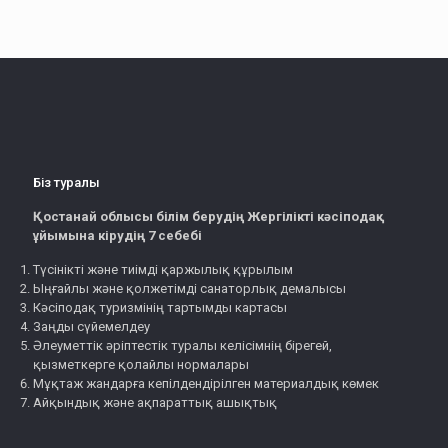
Біз туралы
Қостанай облысы білім берудің Жергілікті кәсіподақ
ұйымына кірудің 7 себебі
Түсінікті және тиімді қаржылық құрылым
Ыңғайлы және қолжетімді санаторлық демалысы
Кәсіподақ туризмінің тартымды картасы
Заңды сүйемелдеу
Әлеуметтік әріптестік туралы келісімнің бірегей,
қызметкерге қолайлы нормалары
Мұқтаж жандарға кепілдендірілген материалдық көмек
Айқындық және ақпараттық ашықтық