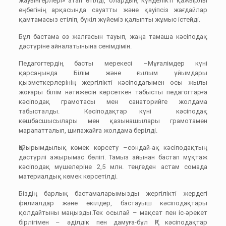
жауынгерлері» атап өтілді, олардың күнделікті қажырлы
еңбегінің арқасында сауатты және қауіпсіз жағдайлар
қамтамасыз етіліп, бүкіл жүйеміз қалыпты жұмыс істейді.
Бұл бастама өз жалғасын тауып, жаңа тамаша кәсіподақ
дәстүріне айналатынына сенімдімін.
Педагогтердің басты мерекесі –Мұғалімдер күні
қарсаңында Білім және ғылым ұйымдары
қызметкерлерінің жергілікті кәсіподағымен осы жылы
жоғары білім нәтижесін көрсеткен табысты педагогтарға
кәсіподақ грамотасы мен санаторийге жолдама
табысталды. Кәсіподақтар күні кәсіподақ
көшбасшысылары мен қазынашылары грамотамен
марапатталып, шипажайға жолдама берілді.
Қайырымдылық көмек көрсету –сондай-ақ кәсіподақтың
дәстүрлі ажырымас бөлігі. Тамыз айынан бастап мұқтаж
кәсіподақ мүшелеріне 2,5 млн. теңгеден астам сомада
материалдық көмек көрсетілді.
Біздің барлық бастамаларымызды жергілікті жердегі
филиалдар және өкілдер, бастауыш кәсіподақтары
қолдайтыны маңызды.Тек осылай – мақсат пен іс-әрекет
бірлігімен – әділдік пен дамуға-бұл ҚР кәсіподақтар