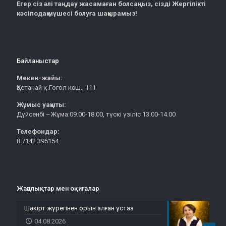
Егер сіз әлі таңдау жасамаған болсаңыз, сізді Жергілікті
кәсіподақ мүшесі болуға шақырамыз!
Байланыстар
Мекен-жайы:
Қостанай қ.Гогол көш., 111
Жұмыс уақыты:
Дүйсенбі –Жұма:09.00-18.00, түскі үзіліс 13.00-14.00
Телефондар:
8 7142 395154
Жаңалықтар мен оқиғалар
Шәкірт жүрегінен орын алған ұстаз
04.08.2026