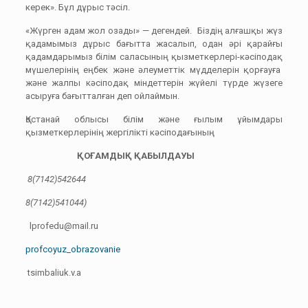
керек». Бұл дұрыс тәсіл.
«Жүрген адам жол озады» — дегендей. Біздің алғашқы жүз
қадамымыз дұрыс бағытта жасалып, одан әрі қарайғы
қадамдарымыз білім саласының қызметкерлері-кәсіподақ
мүшелерінің еңбек және әлеуметтік мүдделерін қорғауға
және жалпы кәсіподақ міндеттерін жүйелі түрде жүзеге
асыруға бағытталған деп ойлаймын.
Қостанай облысы білім және ғылым ұйымдары
қызметкерлерінің жергілікті кәсіподағының
ҚОҒАМДЫҚ ҚАБЫЛДАУЫ
8(7142)542644
8(7142)541044)
lprofedu@mail.ru
profcoyuz_obrazovanie
tsimbaliuk.v.a