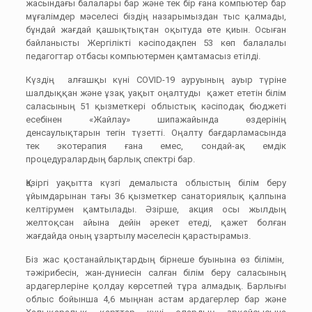
жасындағы балалары бар және тек бір ғана компьютер бар
мұғалімдер мәселесі біздің назарымыздан тыс қалмады,
бұндай жағдай қашықтықтан оқытуда өте қиын. Осыған
байланысты Жергілікті кәсіподақпен 53 көп балалалы
педагогтар отбасы компьютермен қамтамасыз етілді.
Күздің алғашқы күні COVID-19 ауруының ауыр түріне
шалдыққан және ұзақ уақыт оңалтуды қажет ететін білім
саласының 51 қызметкері облыстық кәсіподақ бюджеті
есебінен «Жайлау» шипажайында өздерінің
денсаулықтарын тегін түзетті. Оңалту бағдарламасында
тек экотерапия ғана емес, сондай-ақ емдік
процедуралардың барлық спектрі бар.
Қазіргі уақытта күзгі демалыста облыстың білім беру
ұйымдарынан тағы 36 қызметкер санаториялық қалпына
келтірумен қамтылады. Әзірше, акция осы жылдың
желтоқсан айына дейін әрекет етеді, қажет болған
жағдайда оның ұзартылу мәселесін қарастырамыз.
Біз жас қостанайлықтардың бірнеше буынына өз білімін,
тәжірибесін, жан-дүниесін салған білім беру саласының
ардагерлеріне қолдау көрсетпей тұра алмадық. Барлығы
облыс бойынша 4,6 мыңнан астам ардагерлер бар және