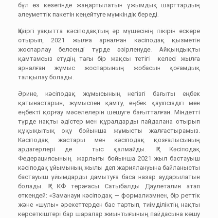
бұл өз кезегінде жаңартылатын ұжымдық шарттардың
әлеуметтік пакетін кеңейтуге мүмкіндік береді.
Қазіргі уақытта кәсіподақтың әр мүшесінің пікірін ескере
отырып, 2021 жылға арналған кәсіподақ қызметін
жоспарлау белсенді түрде әзірленуде. Айқындықты
қамтамсыз етудің тағы бір жақсы тетігі келесі жылға
арналған жұмыс жоспарының жобасын қоғамдық
талқылау болады.
Әрине, кәсіподақ жұмысының негізгі бағыты еңбек
қатынастарын, жұмыспен қамту, еңбек қауіпсіздігі мен
еңбекті қорғау мәселелерін шешуге бағытталған. Міндетті
түрде нақты әдістер мен құралдарды пайдалана отырып
құқықытық оқу бойынша жұмысты жалғастырамыз.
Кәсіподақ жастары мен кәсіподақ қозғалысының
ардагерлері де тыс қалмайды. ҚР Кәсіподақ
Федерациясының жарлығы бойынша 2021 жыл бастауыш
кәсіподақ ұйымының жылы деп жариялануына байланысты
бастауыш ұйымдарды дамытуға баса назар аударылатын
болады. ҚР КФ төрағасы Сатыбалды Даулеталин атап
өткендей: «Заманауи кәсіподақ — формализмнен, бір реттік
және «шулы» әрекеттерден бас тартып, тиімділіктің нақты
көрсеткіштері бар шаралар жиынтығының пайдасына көшу