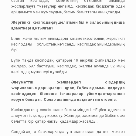
бастап кәсіподақ комитетінің отырысы аясында
жоспарлауға түзетулер енгізілді, кәсіподақ бюджетін одан
әрі дамыту мен жұмсаудың басым бағыттары анықталды.
Жергілікті кәсіподақ мүшелігімен білім саласының қанша
қазметкері қамтылған?
Білім және ғылым ұйымдары қызметкерлерінің жергілікті
кәсіподағы – облыстың көп санды кәсіподақ ұйымдарының
бірі.
Бүгін таңда кәсіподақ қатарын 19 өңірлік филиалдар мен
өкілдер, 697 бастауыш кәсіподақ, жалпы алғанда 32 мың
кәсіподақ мүшелері құрайды.
Әлеуметтік желілердегі сіздердің
жарияланымдарыңызды қарап, Еңбек адамын қолдауда
кәсіподақпен бірнеше іс-шаралар ұйымдастырғанын
көруге болады. Солар жайында нақты айтып өтсеңіз.
Кәсіподақтың сөзсіз және басты міндеті –Еңбек адамына
әлеуметтік қолдау көрсету. Және де, расымен де бізбен осы
бағытта бір қатар нақты қадамдар жасалды.
Сондай-ақ, отбасыларында үш және одан да көп мектеп