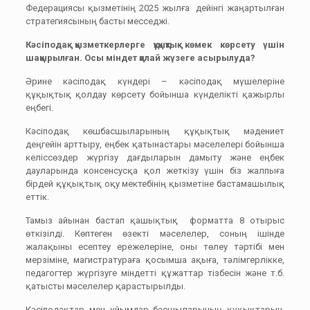
Федерациясы қызметінің 2025 жылға дейінгі жаңартылған
стратегиясының басты месседжі.
Кәсіподақ қызметкерлерге құқықтық көмек көрсету үшін
шақырылған. Осы міндет қалай жүзеге асырылуда?
Әрине кәсіподақ күндері – кәсіподақ мүшелеріне
құқықтық қолдау көрсету бойынша күнделікті қажырлы
еңбегі.
Кәсіподақ көшбасшыларының құқықтық мәдениет
деңгейін арттыру, еңбек қатынастары мәселелері бойынша
келіссөздер жүргізу дағдыларын дамыту және еңбек
дауларында консенсусқа қол жеткізу үшін біз жалпыға
бірдей құқықтық оқу мектебінің қызметіне бастамашылық
еттік.
Тамыз айынан бастап қашықтық форматта 8 отырыс
өткізілді. Көптеген өзекті мәселелер, соның ішінде
жалақыны есептеу ережелеріне, оны төлеу тәртібі мен
мерзіміне, магистратураға қосымша ақыға, тәлімгерлікке,
педагогтер жүргізуге міндетті құжаттар тізбесін және т.б.
қатысты мәселелер қарастырылды.
Кәсіподақтар мен ұйымдар басшыларының құқықтарын,