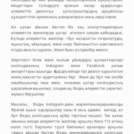
міндеттерін түсіндіруге ерекше назар аударылды:
әлеуметтік диалогқа қатысушылардың әрқайсысы
құзыреттілік аумағының шекараларын анық көруі керек.
Ал қазан айынан бастап біз заң консултацияларын
әлеуметтік желелерде қатар өткізуге шешім қабыдадық.
Бүгінде әлеуметтік желілер –бұл ақпаратты ілгерілетудің,
ашықтық, айқындық және «кері байланысты» қамтамасыз
етудің мықты құралы. Және бұны қолданбау жөнсіз.
Жергілікті білім және ғылым ұйымдары қызметкерлері
кәсіподағының Instagram және Facebook ресми
аккаунттары ашылды. Қазірдің өзінде тірі диалог құрылатын
өзінің мақсатты аудиториясы бар. Және де, бұл тек кәсіби
көшбасшылар ғана емес, сонымен қатар кәсіподақтың
қарапайым мүшелері, сондай-ақ біздің әлеуметтік серіктес-
жұмыс берушілер.
Мысалы, біздің Instagram-дағы жарияланымдарымызды
бірегей ашып қараушылар саны 8 мың адамға жетеді, ал
бұл біздің кәсіподақтың әрбір төртінші мүшесі. Тек қазан
айының өзінде әлеуметтік желілер арқылы бізге 112 өтініш
келіп түсті. Барлығы түрлі байланыс арналары арқылы
тамыз айынан бастап біздің мекенжайымызға кәсіподақ