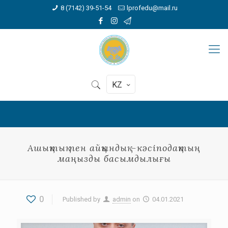
8 (7142) 39-51-54
lprofedu@mail.ru
KZ
Ашықтық пен айқындық –кәсіподақтың
маңызды басымдылығы
0
Published by
admin
on
04.01.2021