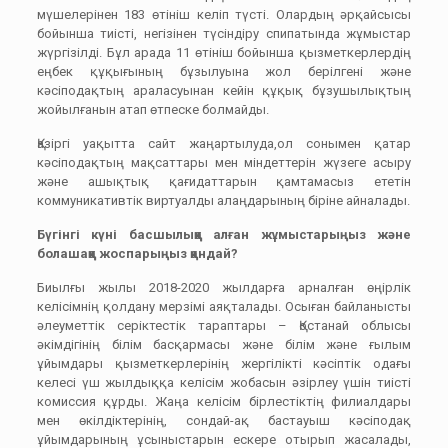
мүшелерінен 183 өтініш келіп түсті. Олардың әрқайсысы
бойынша тиісті, негізінен түсіндіру спипатында жұмыстар
жүргізілді. Бұл арада 11 өтініш бойынша қызметкерлердің
еңбек құқығының бұзылуына жол берілгені және
кәсіподақтың араласуынан кейін құқық бұзушылықтың
жойылғанын атап өтпеске болмайды.
Қазіргі уақытта сайт жаңартылуда,ол сонымен қатар
кәсіподақтың мақсаттары мен міндеттерін жүзеге асыру
және ашықтық қағидаттарын қамтамасыз ететін
коммуникативтік виртуалды алаңдарының біріне айналады.
Бүгінгі күні басшылыққа алған жұмыстарыңыз және
болашаққа жоспарыңыз қандай?
Биылғы жылы 2018-2020 жылдарға арналған өңірлік
келісімнің қолдану мерзімі аяқталады. Осыған байланысты
әлеуметтік серіктестік тараптары – Қостанай облысы
әкімдігінің білім басқармасы және білім және ғылым
ұйымдары қызметкерлерінің жергілікті кәсіптік одағы
келесі үш жылдыққа келісім жобасын әзірлеу үшін тиісті
комиссия құрды. Жаңа келісім бірлестіктің филиалдары
мен өкілдіктерінің, сондай-ақ бастауыш кәсіподақ
ұйымдарының ұсыныстарын ескере отырып жасалады,