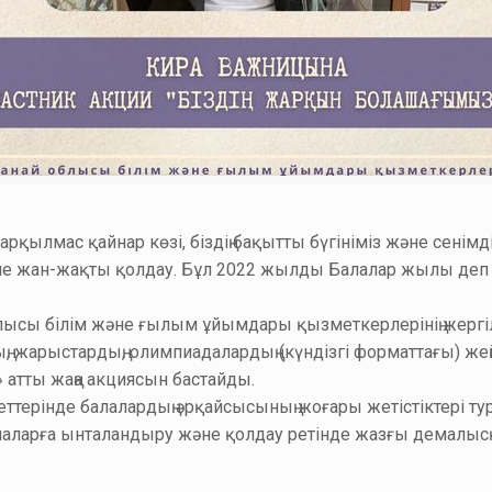
арқылмас қайнар көзі, біздің бақытты бүгініміз және сен
 және жан-жақты қолдау. Бұл 2022 жылды Балалар жылы 
облысы білім және ғылым ұйымдары қызметкерлерінің жерг
 жарыстардың, олимпиадалардың (күндізгі форматтағы) жең
атты жаңа акциясын бастайды.
беттерінде балалардың әрқайсысының жоғары жетістіктері ту
балаларға ынталандыру және қолдау ретінде жазғы демалы