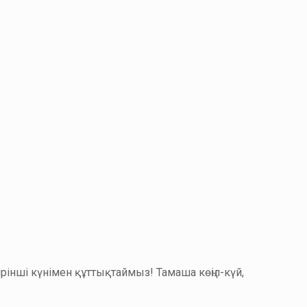
нші күнімен құттықтаймыз! Тамаша көңіл-күй,