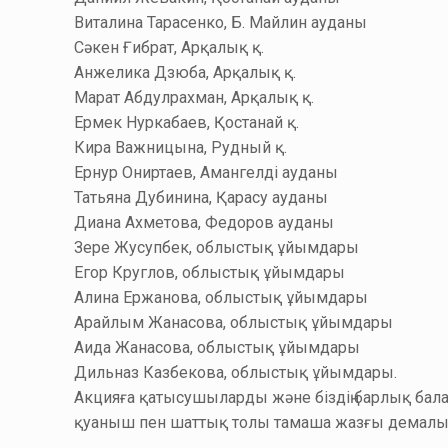
Виталина Тарасенко, Б. Майлин ауданы
Сәкен Ғибрат, Арқалық қ.
Анжелика Дзюба, Арқалық қ.
Марат Абдулрахман, Арқалық қ.
Ермек Нуркабаев, Қостанай қ.
Кира Важницына, Рудный қ.
Ернур Ониртаев, Амангелді ауданы
Татьяна Дубинина, Қарасу ауданы
Диана Ахметова, Федоров ауданы
Зере Жусупбек, облыстық ұйымдары
Егор Круглов, облыстық ұйымдары
Алина Ержанова, облыстық ұйымдары
Арайлым Жанасова, облыстық ұйымдары
Аида Жанасова, облыстық ұйымдары
Дильназ Казбекова, облыстық ұйымдары.
Акцияға қатысушыларды және біздің барлық бала
қуаныш пен шаттық толы тамаша жазғы демалыс