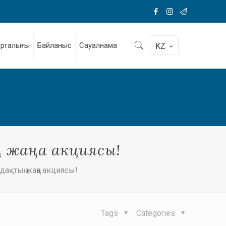
орталығы
Байланыс
Сауалнама
KZ
ң жаңа акциясы!
дақтың жаңа акциясы!
Tags
Categories