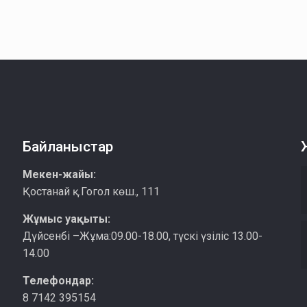
Байланыстар
Мекен-жайы:
Қостанай қ.Гогол көш., 111
Жұмыс уақыты:
Дүйсенбі –Жұма:09.00-18.00, түскі үзіліс 13.00-
14.00
Телефондар:
8 7142 395154