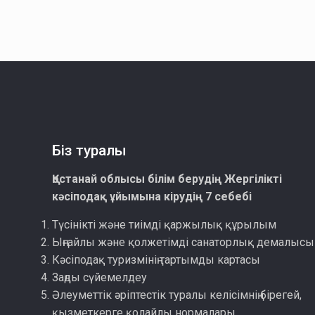
Біз туралы
Қостанай облысы білім берудің Жергілікті
кәсіподақ ұйымына кірудің 7 себебі
Түсінікті және тиімді қаржылық құрылым
Ыңғайлы және қолжетімді санаторлық демалысы
Кәсіподақ туризмінің тартымды картасы
Заңды сүйемелдеу
Әлеуметтік әріптестік туралы келісімнің бірегей,
қызметкерге қолайлы нормалары