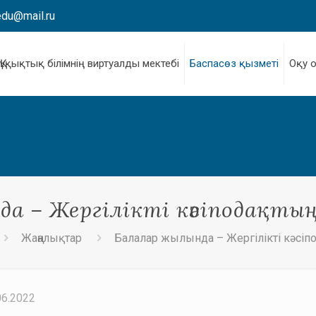
edu@mail.ru
Құқықтық білімнің виртуалды мектебі
Баспасөз қызметі
Оқу 
а – Жергілікті кәсіподақты
Жаңалықтар
Балалар жылында – Жергілікті кәсіпо
06.2022