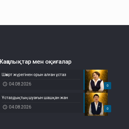
Жаңалықтар мен оқиғалар
Шәкірт жүрегінен орын алған ұстаз
04.08.2026
0
Ұстаздықтың шуағын шашқан жан
04.08.2026
0