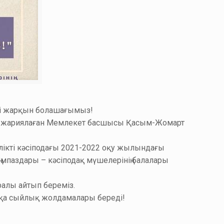
імді жарқын болашағымыз!
деп жариялаған Мемлекет басшысы Қасым-Жомарт
ілікті кәсіподағы 2021-2022 оқу жылындағы
імпаздары – кәсіподақ мүшелерінің балалары
ралы айтып береміз.
сқа сыйлық жолдамалары береді!