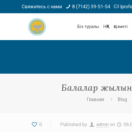
Свяжитесь с нами
8 (7142) 39-51-54
lprof
Біз туралы
НҚА
Қызметі
Балалар жылынд
Главная
Blog
0
Published by
admin
on
06.