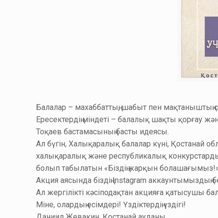
Балалар – махаббаттың, шабыт пен мақтаныштың с
Ересектердің міндеті – балалық шақты қорғау
Тоқаев бастамасының басты идеясы.
Ал бүгін, Халықаралық балалар күні, Қостанай 
халықаралық және республикалық конкурстардың,
болып табылатын «Біздің жарқын болашағымыз!» 
Акция аясында біздің Instagram аккаунтымыздың 
Ал жергілікті кәсіподақтан акцияға қатысушы 
Міне, олардың есімдері! Үздіктердің үздігі!
Даниил Жевакин, Қостанай ауданы