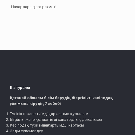
Назарларыңызға рахмет!
Біз туралы
Қостанай облысы білім берудің Жергілікті кәсіподақ
ұйымына кірудің 7 себебі
Түсінікті және тиімді қаржылық құрылым
Ыңғайлы және қолжетімді санаторлық демалысы
Кәсіподақ туризмінің тартымды картасы
Заңды сүйемелдеу