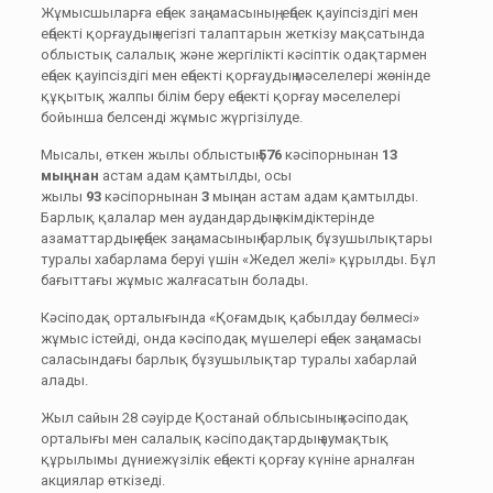
Жұмысшыларға еңбек заңнамасының, еңбек қауiпсiздiгi мен
еңбектi қорғаудың негiзгi талаптарын жеткiзу мақсатында
облыстық салалық және жергiлiктi кәсiптiк одақтармен
еңбек қауiпсiздiгi мен еңбектi қорғаудың мәселелері жөнінде
құқытық жалпы бiлiм беру еңбектi қорғау мәселелерi
бойынша белсендi жұмыс жүргiзілуде.
Мысалы, өткен жылы облыстың
576
кәсіпорнынан
13
мыңнан
астам адам қамтылды, осы
жылы
93
кәсіпорнынан
3
мыңнан астам адам қамтылды.
Барлық қалалар мен аудандардың әкімдіктерінде
азаматтардың еңбек заңнамасының барлық бұзушылықтары
туралы хабарлама беруі үшін «Жедел желі» құрылды. Бұл
бағыттағы жұмыс жалғасатын болады.
Кәсіподақ орталығында «Қоғамдық қабылдау бөлмесі»
жұмыс істейді, онда кәсіподақ мүшелері еңбек заңнамасы
саласындағы барлық бұзушылықтар туралы хабарлай
алады.
Жыл сайын 28 сәуірде Қостанай облысының кәсіподақ
орталығы мен салалық кәсіподақтардың аумақтық
құрылымы дүниежүзілік еңбекті қорғау күніне арналған
акциялар өткізеді.