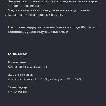
Әлеуметтік әріптестік туралы келісімнің бірегей, қызметкерге
қолайлы нормалары
Мұқтаж жандарға кепілдендірілген материалдық көмек
Айқындық және ақпараттық ашықтық
Егер сіз әлі таңдау жасамаған болсаңыз, сізді Жергілікті
кәсіподақ мүшесі болуға шақырамыз!
Байланыстар
Мекен-жайы:
Қостанай қ.Гогол көш., 111
Жұмыс уақыты:
Дүйсенбі –Жұма:09.00-18.00, түскі үзіліс 13.00-14.00
Телефондар:
8 7142 395154