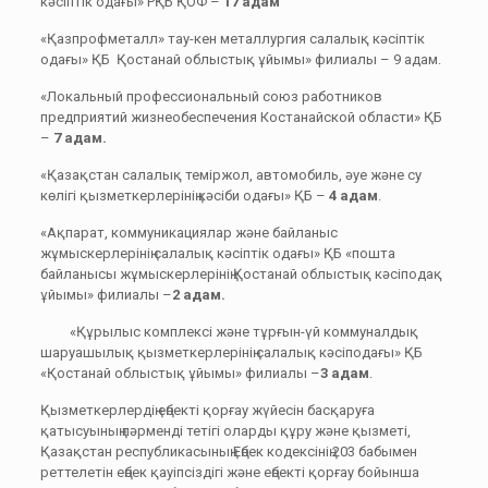
кәсіптік одағы» РҚБ ҚОФ –
17 адам
«Қазпрофметалл» тау-кен металлургия салалық кәсіптік
одағы» ҚБ Қостанай облыстық ұйымы» филиалы – 9 адам.
«Локальный профессиональный союз работников
предприятий жизнеобеспечения Костанайской области» ҚБ
–
7
адам.
«Қазақстан салалық теміржол, автомобиль, әуе және су
көлігі қызметкерлерінің кәсіби одағы» ҚБ –
4 адам
.
«Ақпарат, коммуникациялар және байланыс
жұмыскерлерінің салалық кәсіптік одағы» ҚБ «пошта
байланысы жұмыскерлерінің Қостанай облыстық кәсіподақ
ұйымы» филиалы –
2 адам.
«Құрылыс комплексі және тұрғын-үй коммуналдық
шаруашылық қызметкерлерінің салалық кәсіподағы» ҚБ
«Қостанай облыстық ұйымы» филиалы –
3 адам
.
Қызметкерлердің еңбекті қорғау жүйесін басқаруға
қатысуының пәрменді тетігі оларды құру және қызметі,
Қазақстан республикасының Еңбек кодексінің 203 бабымен
реттелетін еңбек қауіпсіздігі және еңбекті қорғау бойынша