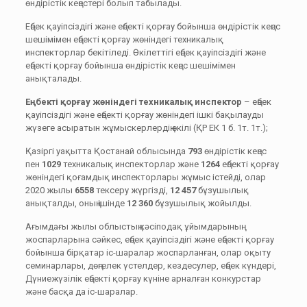
өндірістік кеңестері болып табылады.
Еңбек қауіпсіздігі және еңбекті қорғау бойынша өндірістік кеңес
шешімімен еңбекті қорғау жөніндегі техникалық
инспекторлар бекітіледі. Өкілеттігі еңбек қауіпсіздігі және
еңбекті қорғау бойынша өндірістік кеңес шешімімен
анықталады.
Е
ңбекті қорғау жөніндегі техникалық инспектор
– еңбек
қауіпсіздігі және еңбекті қорғау жөніндегі ішкі бақылауды
жүзеге асыратын жұмыскерлердің өкілі (ҚР ЕК 1 б. 1т. 1т.);
Қазіргі уақытта Қостанай облысында
793
өндірістік кеңес
пен
1029
техникалық инспекторлар және
1264
еңбекті қорғау
жөніндегі қоғамдық инспекторлары жұмыс істейді, олар
2020 жылы
6558
тексеру жүргізді,
12 457
бұзушылық
анықталды, оның ішінде
12 360
бұзушылық жойылды.
Ағымдағы жылы облыстың кәсіподақ ұйымдарының
жоспарларына сәйкес, еңбек қауіпсіздігі және еңбекті қорғау
бойынша бірқатар іс-шаралар жоспарланған, олар оқыту
семинарлары, дөңгелек үстелдер, кездесулер, еңбек күндері,
Дүниежүзілік еңбекті қорғау күніне арналған конкурстар
және басқа да іс-шаралар.