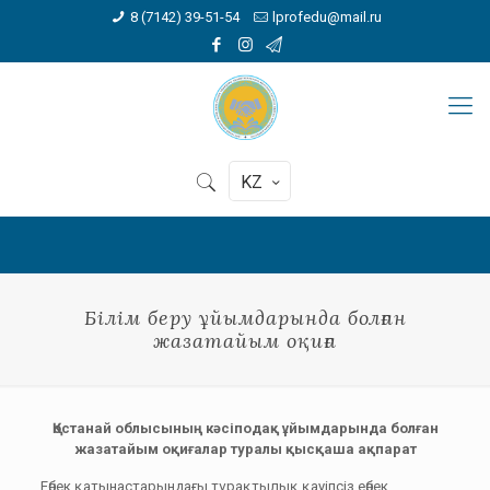
8 (7142) 39-51-54
lprofedu@mail.ru
KZ
Білім беру ұйымдарында болған
жазатайым оқиға
Қостанай облысының кәсіподақ ұйымдарында болған
жазатайым оқиғалар туралы қысқаша ақпарат
Еңбек қатынастарындағы тұрақтылық қауіпсіз еңбек