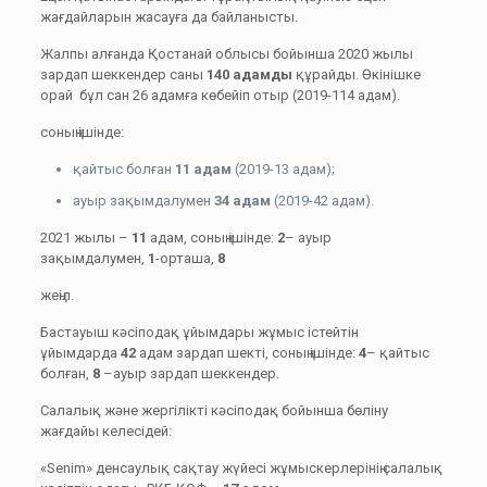
жағдайларын жасауға да байланысты.
Жалпы алғанда Қостанай облысы бойынша 2020 жылы
зардап шеккендер саны
140 адамды
құрайды. Өкінішке
орай бұл сан 26 адамға көбейіп отыр (2019-114 адам).
соның ішінде:
қайтыс болған
11
адам
(2019-13 адам);
ауыр зақымдалумен
34 адам
(2019-42 адам).
2021 жылы –
11
адам, соның ішінде:
2
– ауыр
зақымдалумен,
1
-орташа,
8
жеңіл.
Бастауыш кәсіподақ ұйымдары жұмыс істейтін
ұйымдарда
42
адам зардап шекті, соның ішінде:
4
– қайтыс
болған,
8
–ауыр зардап шеккендер.
Салалық және жергілікті кәсіподақ бойынша бөліну
жағдайы келесідей:
«Senim» денсаулық сақтау жүйесі жұмыскерлерінің салалық