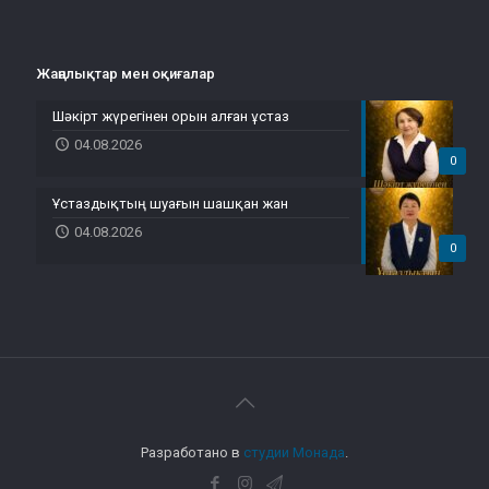
Жаңалықтар мен оқиғалар
Шәкірт жүрегінен орын алған ұстаз
04.08.2026
0
Ұстаздықтың шуағын шашқан жан
04.08.2026
0
Разработано в
студии Монада
.