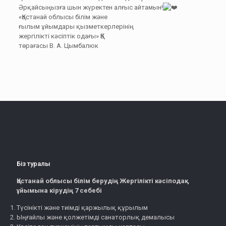
Әрқайсыңызға шын жүректен алғыс айтамын!
«Қостанай облысы білім және
ғылым ұйымдары қызметкерлерінің
жергілікті кәсіптік одағы» ҚБ
төрағасы В. А. Цымбалюк
Біз туралы
Қостанай облысы білім берудің Жергілікті кәсіподақ
ұйымына кірудің 7 себебі
Түсінікті және тиімді қаржылық құрылым
Ыңғайлы және қолжетімді санаторлық демалысы