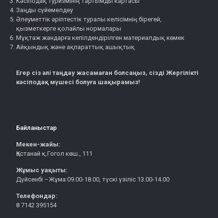
Кәсіподақ туризмінің тартымды картасы
Заңды сүйемелдеу
Әлеуметтік әріптестік туралы келісімнің бірегей,
қызметкерге қолайлы нормалары
Мұқтаж жандарға кепілдендірілген материалдық көмек
Айқындық және ақпараттық ашықтық
Егер сіз әлі таңдау жасамаған болсаңыз, сізді Жергілікті
кәсіподақ мүшесі болуға шақырамыз!
Байланыстар
Мекен-жайы:
Қостанай қ.Гогол көш., 111
Жұмыс уақыты:
Дүйсенбі –Жұма:09.00-18.00, түскі үзіліс 13.00-14.00
Телефондар:
8 7142 395154