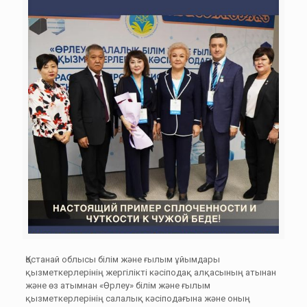
Қостанай облысы білім және ғылым ұйымдары
қызметкерлерінің жергілікті кәсіподақ алқасының атынан
және өз атымнан «Өрлеу» білім және ғылым
қызметкерлерінің салалық кәсіподағына және оның