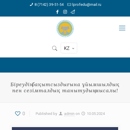
8 (7142) 39-51-54
lprofedu@mail.ru
KZ
Біреудің бақытсыздығына ұйымшылдық
пен сезімталдық танытудың мысалы!
0
Published by
admin
on
10.05.2024