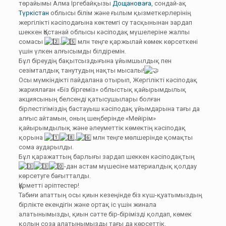
төрайымы Алма Іргебайқызы
Дощановаға
, сондай-ақ
Түркістан
облысы білім және ғылым қызметкерлерінің
жергілікті кәсіподағына көктемгі су тасқынынан зардап
шеккен Қостанай облысы кәсіподақ мүшелеріне жалпы
сомасы
,
млн теңге қаржылай көмек көрсеткені
үшін үлкен алғысымды білдіремін.
Бұл біреудің бақытсыздығына ұйымшылдық пен
сезімталдық танутудың нақты мысалы!
Осы мүмкіндікті пайдалана отырып, Жергілікті кәсіподақ
жариялаған «Біз біргеміз» облыстық қайырымдылық
акциясының белсенді қатысушылары болған
бірлестігіміздің бастауыш кәсіподақ ұйымдарына тағы да
алғыс айтамын, оның шеңберінде «Мейірім»
қайырымдылық және әлеуметтік көмектің кәсіподақ
қорына
,
млн теңге мөлшерінде қомақты
сома аударылды.
Бұл қаражаттың барлығы зардап шеккен кәсіподақтың
-дан астам мүшесіне материалдық қолдау
көрсетуге бағытталды.
Құрметті әріптестер!
Табиғи апаттың осы қиын кезеңінде біз күш-қуатымыздың
бірлікте екендігін және ортақ іс үшін жинала
алатынымызды, қиын сәтте бір-бірімізді қолдап, көмек
қолын соза алатынымызды тағы да көрсеттік.