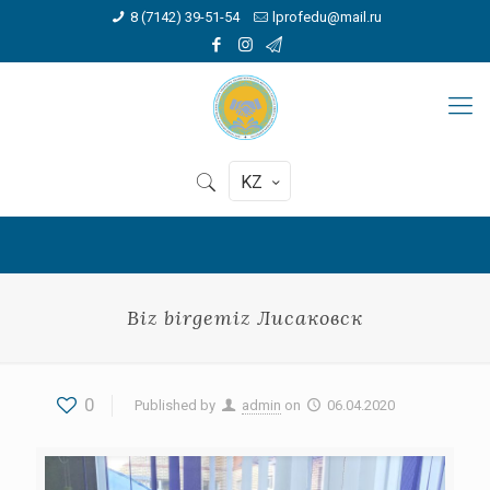
8 (7142) 39-51-54
lprofedu@mail.ru
KZ
Biz birgemiz Лисаковск
0
Published by
admin
on
06.04.2020