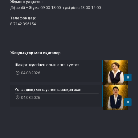
Жұмыс уақыты:
Дүйсенбі –Жұма:09.00-18.00, түскі үзіліс 13.00-14.00
Телефондар:
8 7142 395154
Жаңалықтар мен оқиғалар
Шәкірт жүрегінен орын алған ұстаз
04.08.2026
0
Ұстаздықтың шуағын шашқан жан
04.08.2026
0