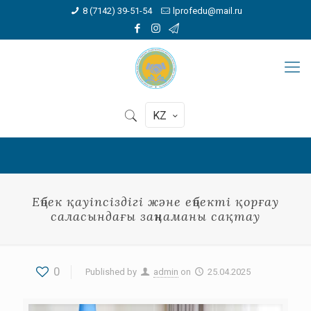
8 (7142) 39-51-54
lprofedu@mail.ru
KZ
Еңбек қауіпсіздігі және еңбекті қорғау
саласындағы заңнаманы сақтау
0
Published by
admin
on
25.04.2025