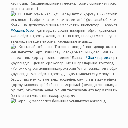
кәсіподақ басшыларының үйлесімді жұмысының нәтижесі
екенін атап өтті.
ҚР Еңбек және халықты әлеуметтік қорғау министрлігі
мемлекеттік еңбек инспекциясы комитетінің Қостанай облысы
бойынша департаментінің мемлекеттік инспекторы Азамат
#Көшкімбаев
қатысушылардың назарын еңбек қауіпсіздігі
және еңбекті қорғау жөніндегі талаптарды сақтамағаны үшін
заңнамада көзделген жауапкершілікке аударды.
Қостанай облысы Төтенше жағдайлар департаменті
мемлекеттік өрт бақылау басқармасының бас маманы,
азаматтық қорғау подполковнигі Ләззат
#Жағыпарова
өрт
қауіпсіздігінің негізгі ережелері мен шараларына тоқталды.
«Успех» оқу орталығының директоры Ұлпан Байжанова еңбек
қауіпсіздігі мен еңбекті қорғауды қамтамасыз етуге жауапты
басшылар мен қызметкерлердің еңбек қауіпсіздігі және еңбекті
қорғау мәселелері бойынша мерзімді (кемінде үш жылда
бір рет) оқытудан және білімін тексеруден өту нормативтік
белгіленген міндетіне назар аударды.
Барлық мәселелер бойынша ұсыныстар әзірленді.