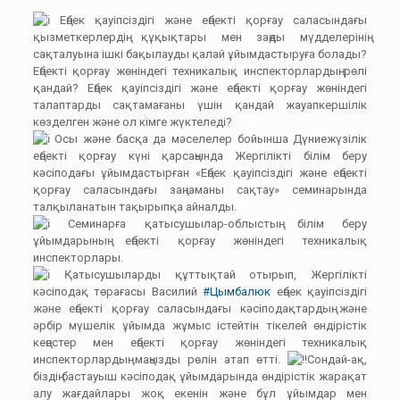
Еңбек қауіпсіздігі және еңбекті қорғау саласындағы
қызметкерлердің құқықтары мен заңды мүдделерінің
сақталуына ішкі бақылауды қалай ұйымдастыруға болады?
Еңбекті қорғау жөніндегі техникалық инспекторлардың рөлі
қандай? Еңбек қауіпсіздігі және еңбекті қорғау жөніндегі
талаптарды сақтамағаны үшін қандай жауапкершілік
көзделген және ол кімге жүктеледі?
Осы және басқа да мәселелер бойынша Дүниежүзілік
еңбекті қорғау күні қарсаңында Жергілікті білім беру
кәсіподағы ұйымдастырған «Еңбек қауіпсіздігі және еңбекті
қорғау саласындағы заңнаманы сақтау» семинарында
талқыланатын тақырыпқа айналды.
Семинарға қатысушылар-облыстың білім беру
ұйымдарының еңбекті қорғау жөніндегі техникалық
инспекторлары.
Қатысушыларды құттықтай отырып, Жергілікті
кәсіподақ төрағасы Василий
#Цымбалюк
еңбек қауіпсіздігі
және еңбекті қорғау саласындағы кәсіподақтардың және
әрбір мүшелік ұйымда жұмыс істейтін тікелей өндірістік
кеңестер мен еңбекті қорғау жөніндегі техникалық
инспекторлардың маңызды рөлін атап өтті.
Сондай-ақ,
біздің бастауыш кәсіподақ ұйымдарында өндірістік жарақат
алу жағдайлары жоқ екенін және бұл ұйымдар мен