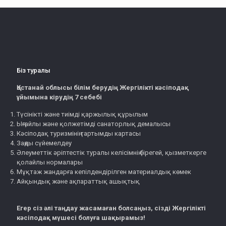
Біз туралы
Қостанай облысы білім берудің Жергілікті кәсіподақ
ұйымына кірудің 7 себебі
Түсінікті және тиімді қаржылық құрылым
Ыңғайлы және қолжетімді санаторлық демалысы
Кәсіподақ туризмінің тартымды картасы
Заңды сүйемелдеу
Әлеуметтік әріптестік туралы келісімнің бірегей, қызметкерге
қолайлы нормалары
Мұқтаж жандарға кепілдендірілген материалдық көмек
Айқындық және ақпараттық ашықтық
Егер сіз әлі таңдау жасамаған болсаңыз, сізді Жергілікті
кәсіподақ мүшесі болуға шақырамыз!