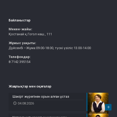
Байланыстар
Мекен-жайы:
Қостанай қ.Гогол көш., 111
Жұмыс уақыты:
Дүйсенбі –Жұма:09.00-18.00, түскі үзіліс 13.00-14.00
Телефондар:
8 7142 395154
Жаңалықтар мен оқиғалар
Шәкірт жүрегінен орын алған ұстаз
04.08.2026
0