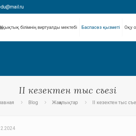
edu@mail.ru
Құқықтық білімнің виртуалды мектебі
Баспасөз қызметі
Оқу 
II кезектен тыс съезі
лавная
Blog
Жаңалықтар
II кезектен тыс съе
12.2024