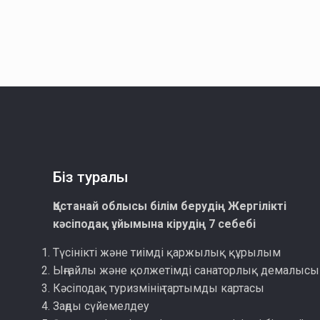
Біз туралы
Қостанай облысы білім берудің Жергілікті
кәсіподақ ұйымына кірудің 7 себебі
Түсінікті және тиімді қаржылық құрылым
Ыңғайлы және қолжетімді санаторлық демалысы
Кәсіподақ туризмінің тартымды картасы
Заңды сүйемелдеу