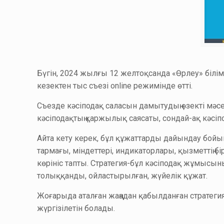
Бүгін, 2024 жылғы 12 желтоқсанда «Өрлеу» білім 
кезектен тыс съезі оnline режимінде өтті.
Съезде кәсіподақ саласын дамытудың өзекті мәс
кәсіподақтың қаржылық саясаты, сондай-ақ кәсіп
Айта кету керек, бұл құжаттарды дайындау бойынш
тармағы, міндеттері, индикаторлары, қызметтің 
көрініс тапты. Стратегия-бұл кәсіподақ жұмысы
толыққанды, ойластырылған, жүйелік құжат.
Жоғарыда аталған жаңадан қабылданған стратегия
жүргізілетін болады.