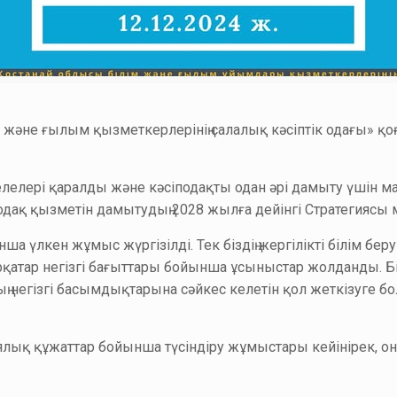
және ғылым қызметкерлерінің салалық кәсіптік одағы» қоғамд
елелері қаралды және кәсіподақты одан әрі дамыту үшін м
одақ қызметін дамытудың 2028 жылға дейінгі Стратегиясы м
а үлкен жұмыс жүргізілді. Тек біздің жергілікті білім бер
бірқатар негізгі бағыттары бойынша ұсыныстар жолданды. Б
ның негізгі басымдықтарына сәйкес келетін қол жеткізуге
лық құжаттар бойынша түсіндіру жұмыстары кейінірек, оны