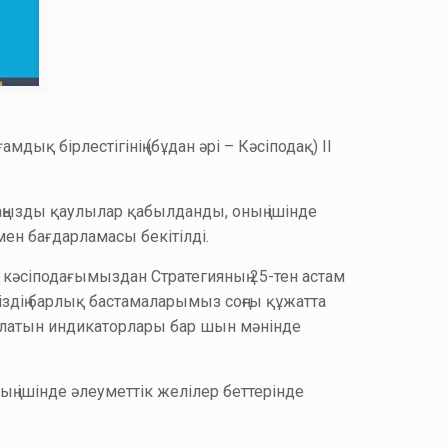
ық бірлестігінің (бұдан әрі – Кәсіподақ) II
аңызды қаулылар қабылданды, оның ішінде
ен бағдарламасы бекітілді.
у кәсіподағымыздан Стратегияның 25-тен астам
іздің барлық бастамаларымыз соңғы құжатта
 болатын индикаторлары бар шын мәнінде
ң ішінде әлеуметтік желілер беттерінде