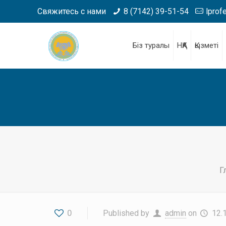
Свяжитесь с нами
8 (7142) 39-51-54
lprof
Біз туралы
НҚА
Қызметі
Г
0
Published by
admin
on
12.