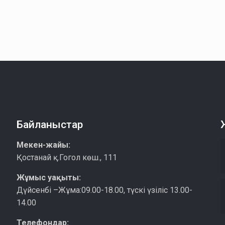
Байланыстар
Мекен-жайы:
Қостанай қ.Гогол көш., 111
Жұмыс уақыты:
Дүйсенбі –Жұма:09.00-18.00, түскі үзіліс 13.00-
14.00
Телефондар: