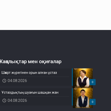
Жаңалықтар мен оқиғалар
Шәкірт жүрегінен орын алған ұстаз
04.08.2026
0
Ұстаздықтың шуағын шашқан жан
04.08.2026
0