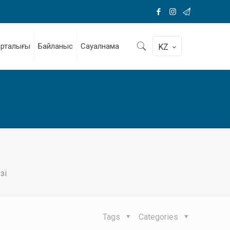
орталығы
Байланыс
Сауалнама
KZ
зі
Tags
Categories