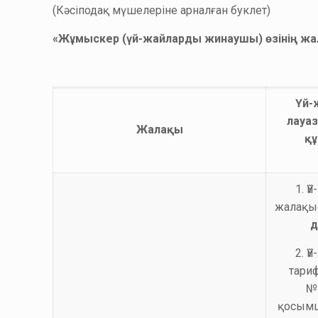
(Кәсіподақ мүшелеріне арналған буклет)
«Жұмыскер (үй-жайларды жинаушы) өзінің жал
Үй-
лауа
Жалақы
құ
1. 
жалақ
д
2. 
тариф
№
қосым