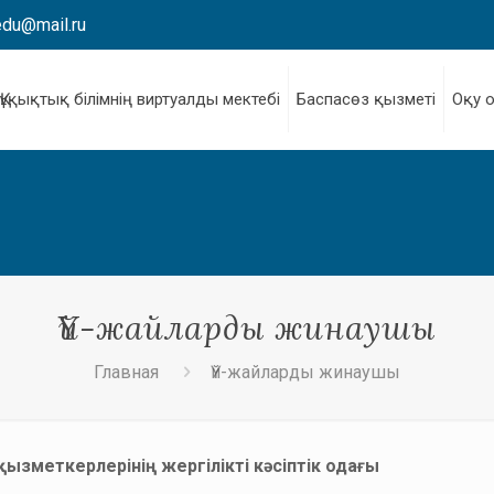
edu@mail.ru
Құқықтық білімнің виртуалды мектебі
Баспасөз қызметі
Оқу 
Үй-жайларды жинаушы
Главная
Үй-жайларды жинаушы
ызметкерлерінің жергілікті кәсіптік одағы