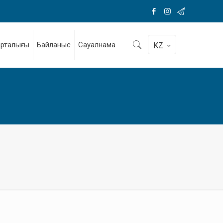
орталығы
Байланыс
Сауалнама
KZ