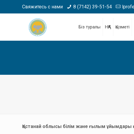
Свяжитесь с нами
8 (7142) 39-51-54
lprof
Біз туралы
НҚА
Қызметі
Қостанай облысы білім және ғылым ұйымдары қ