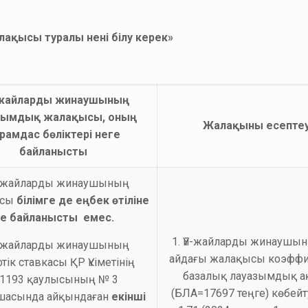
ақысы туралы нені білу керек»
жайларды жинаушының
зымдық жалақысы, оның
Жалақыны есепте
рамдас бөліктері неге
байланысты
Үй-жайларды жинаушының
ысы
білімге де еңбек өтіліне
е байланысты емес.
1. Үй-жайларды жинаушын
Үй-жайларды жинаушының
айдағы жалақысы коэффи
тік ставкасы ҚР Үкіметінің
базалық лауазымдық а
1193 қаулысының № 3
(БЛА=17697 теңге) көбейт
шасында айқындаған
екінші