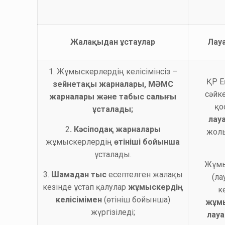
Жалақыдан ұстаулар
Лау
1. Жұмыскерлердің келісімінсіз –
ҚР Е
зейнетақы жарналары, МӘМС
сәйк
жарналары және табыс салығы
қо
ұсталады;
лау
2
.
Кәсіподақ жарналары
жол
жұмыскерлердің
өтініші бойынша
ұсталады.
Жұмы
3.
Шамадан тыс
есептелген жалақы
(ла
кезінде ұстап қалулар
жұмыскердің
к
келісімімен
(өтініш бойынша)
жұм
жүргізіледі;
лау