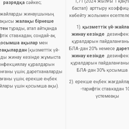
1,71 (2024 жылғы 1 қаңт
разрядқа
сәйкес;
бастап) арттыру коэффиц
Үй-жайларды жинаушының
көбейту жолымен есептеле
ақысы
жалақы бірнеше
1).
қызметтік үй-жайл
ктен
тұрады, атап айтқанда
жинау кезінде
дезинфек
фтік ставкадан, сондай-ақ
құралдарын пайдаланғаны
қосымша ақылар
мен
БЛА-дан 20% немесе
дәре
еақылардан
(қызметтік үй-
жинау кезінде
дезинфек
ды жинау кезінде жұмыста
құралдарын пайдаланғаны
инфекциялау құралдарын
БЛА-дан 30% қосымша 
нғаны үшін; дәретханаларды
ағаны үшін; ерекше еңбек
2). ерекше еңбек жағдайл
йлары үшін қосымша ақы).
-тарифтік ставкадан 1
үстемеақы