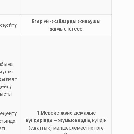
Егер үй -жайларды жинаушы
кеңейту
жұмыс істесе
бабына
наушы
қызмет
ңейту
ысты
1.
Мереке және демалыс
кеңейту
күндерінде – жұмыскердің
күндік
ртында
(сағаттық) мөлшерлемесі негізге
згі