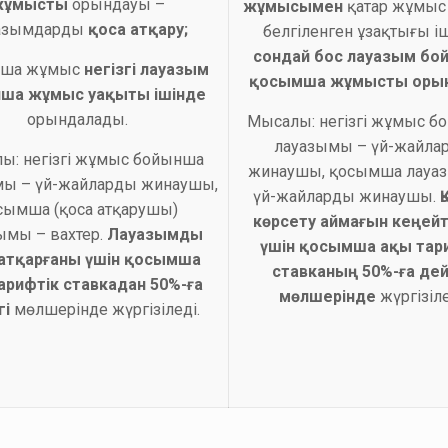
жұмысты
орындауы –
жұмысымен
қатар жұмыс 
азымдарды
қоса атқару;
белгіленген ұзақтығы і
сондай бос лауазым бо
ша жұмыс
негізгі лауазым
қосымша жұмысты оры
ша жұмыс уақыты ішінде
орындалады.
Мысалы: негізгі жұмыс б
лауазымы – үй-жайла
ы: негізгі жұмыс бойынша
жинаушы, қосымша лауа
мы – үй-жайларды жинаушы,
үй-жайларды жинаушы.
сымша (қоса атқарушы)
көрсету аймағын кеңейт
ымы – вахтер.
Лауазымды
үшін қосымша ақы тар
 атқарғаны үшін қосымша
ставканың
50%-ға дей
арифтік ставкадан 50%-ға
мөлшерінде
жүргізіле
гі
мөлшерінде жүргізіледі.