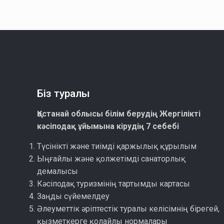
Біз туралы
Қостанай облысы білім берудің Жергілікті
кәсіподақ ұйымына кірудің 7 себебі
Түсінікті және тиімді қаржылық құрылым
Ыңғайлы және қолжетімді санаторлық
демалысы
Кәсіподақ туризмінің тартымды картасы
Заңды сүйемелдеу
Әлеуметтік әріптестік туралы келісімнің бірегей,
қызметкерге қолайлы нормалары