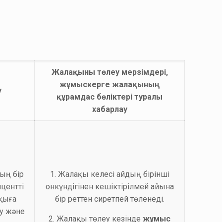
Жалақыны төлеу мерзімдері,
жұмыскерге жалақының
у
құрамдас бөліктері туралы
хабарлау
ың бір
1. Жалақы келесі айдың бірінші
центті
онкүндігінен кешіктірілмей айына
қыға
бір реттен сиретпей төленеді.
у және
2. Жалақы төлеу кезінде
жұмыс