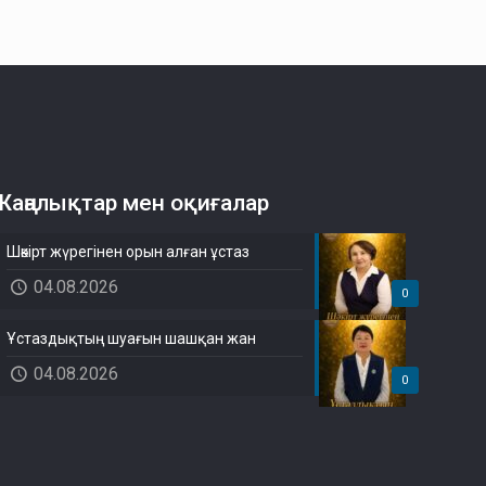
Жаңалықтар мен оқиғалар
Шәкірт жүрегінен орын алған ұстаз
04.08.2026
0
Ұстаздықтың шуағын шашқан жан
04.08.2026
0