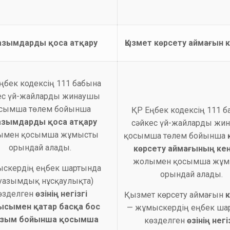
азымдарды қоса атқару
Қызмет көрсету аймағын 
ңбек кодексің 111 бабына
ес үй-жайларды жинаушы
сымша төлем бойынша
ҚР Еңбек кодексің 111 
азымдарды қоса атқару
сәйкес үй-жайларды жи
ымен қосымша жұмысты
қосымша төлем бойынша
орындай алады.
көрсету аймағының ке
жолымен қосымша жұм
скердің еңбек шартында
орындай алады.
уазымдық нұсқаулықта)
өзделген
өзінің негізгі
Қызмет көрсету аймағын
ысымен қатар
басқа бос
— жұмыскердің еңбек ша
азым бойынша қосымша
көзделген
өзінің негі