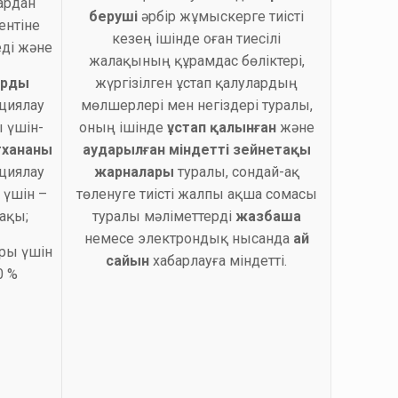
ардан
беруші
әрбір жұмыскерге тиісті
ентіне
кезең ішінде оған тиесілі
ді және
жалақының құрамдас бөліктері,
арды
жүргізілген ұстап қалулардың
циялау
мөлшерлері мен негіздері туралы,
 үшін-
оның ішінде
ұстап қалынған
және
тхананы
аударылған міндетті зейнетақы
циялау
жарналары
туралы, сондай-ақ
 үшін –
төленуге тиісті жалпы ақша сомасы
ақы;
туралы мәліметтерді
жазбаша
немесе электрондық нысанда
ай
ары үшін
сайын
хабарлауға міндетті.
0 %