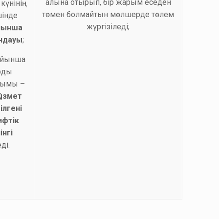
алына отырып, бір жарым еседен
күнінің
төмен болмайтын мөлшерде төлем
шінде
жүргізіледі;
йынша
ндауы
;
ойынша
рды
зымы –
Қызмет
ілгені
ифтік
інгі
ді.