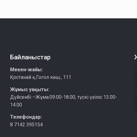
Байланыстар
Мекен-жайы:
Қостанай қ.Гогол көш., 111
Жұмыс уақыты:
Дүйсенбі –Жұма:09.00-18.00, түскі үзіліс 13.00-
14.00
Телефондар:
8 7142 395154