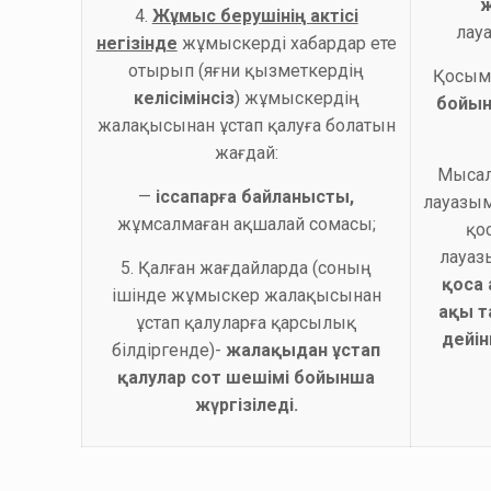
4.
Жұмыс берушінің актісі
лау
негізінде
жұмыскерді хабардар ете
отырып (яғни қызметкердің
Қосым
келісімінсіз
) жұмыскердің
бойын
жалақысынан ұстап қалуға болатын
жағдай:
Мысал
—
іссапарға байланысты,
лауазы
жұмсалмаған ақшалай сомасы;
қо
лауаз
5. Қалған жағдайларда (соның
қоса
ішінде жұмыскер жалақысынан
ақы
т
ұстап қалуларға қарсылық
дейін
білдіргенде)-
жалақыдан ұстап
қалулар сот шешімі бойынша
жүргізіледі.