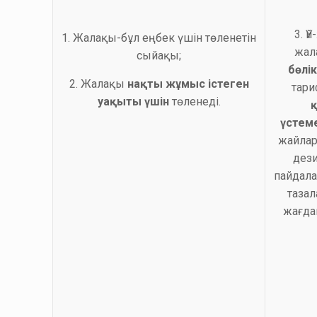
3. 
1. Жалақы-бұл еңбек үшін төленетін
жал
сыйақы;
бөлі
2. Жалақы
нақты жұмыс істеген
тари
уақыты үшін
төленеді.
үстем
жайлар
дез
пайдала
тазал
жағда