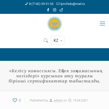
8 (7142) 39-51-54
lprofedu@mail.ru
KZ
«Келісу комиссиясы. Еңбек заңнамасының
негіздері» курсынан өту туралы
бірінші сертификаттар табысталды.
0
Published by
admin
on
15.04.2021