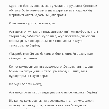
Курстың бастамашысы және ұйымдастырушысы Қостанай
облысы білім және ғылым ұйымдары қызметкерлерінің
жергілікті кәсіптік одағының аппараты.
Ұсынылған курстар мазмұнды.
Алғашқы онкүндікте тыңдаушылар үшін online форматтағы
теориялық сабақтар жүргізіліп, «сұрақ-жауап» дискуссия
алаңы ұйымдастырылды, өздігінен дайындалуға
тапсармалар берілді.
«Тәжірибе мен білімді бақылау» блогы онлайн режимінде
ұйымдастырылған.
Келісу комиссиясының мүшелері еңбек дауларын шешу
бойынша ситуациялық тапсырмаларды шешті, тест
сұрақтарына жауап берді.
Ол оңай болған жоқ:))
Алғашқы отыз курс тыңдаушыларына сертификат берілді!
Біз келісу комиссиясының сертификатталған мүшелерін
шын жүректен құттықтаймыз және алған білімдерін іс