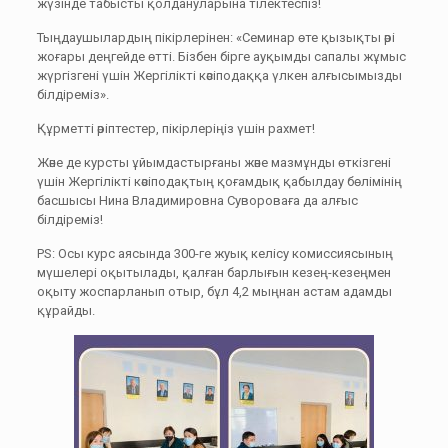
жүзінде табысты қолдануларына тілектеспіз!
Тыңдаушылардың пікірлерінен: «Семинар өте қызықты әрі
жоғары деңгейде өтті. Бізбен бірге ауқымды сапалы жұмыс
жүргізгені үшін Жергілікті кәсіподаққа үлкен алғысымызды
білдіреміз».
Құрметті әріптестер, пікірлеріңіз үшін рахмет!
Және де курсты ұйымдастырғаны және мазмұнды өткізгені
үшін Жергілікті кәсіподақтың қоғамдық қабылдау бөлімінің
басшысы Нина Владимировна Сувороваға да алғыс
білдіреміз!
PS: Осы курс аясында 300-ге жуық келісу комиссиясының
мүшелері оқытылады, қалған барлығын кезең-кезеңмен
оқыту жоспарланып отыр, бұл 4,2 мыңнан астам адамды
құрайды.