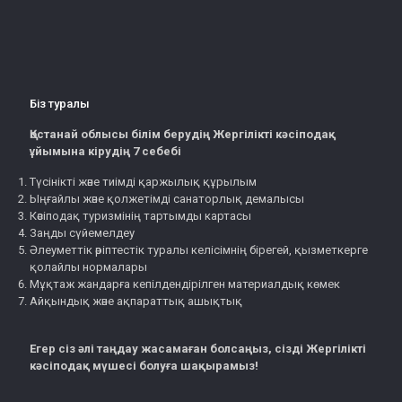
Біз туралы
Қостанай облысы білім берудің Жергілікті кәсіподақ
ұйымына кірудің 7 себебі
Түсінікті және тиімді қаржылық құрылым
Ыңғайлы және қолжетімді санаторлық демалысы
Кәсіподақ туризмінің тартымды картасы
Заңды сүйемелдеу
Әлеуметтік әріптестік туралы келісімнің бірегей, қызметкерге
қолайлы нормалары
Мұқтаж жандарға кепілдендірілген материалдық көмек
Айқындық және ақпараттық ашықтық
Егер сіз әлі таңдау жасамаған болсаңыз, сізді Жергілікті
кәсіподақ мүшесі болуға шақырамыз!