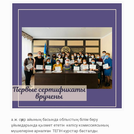
а.ж. сәуір айының басында облыстың білім беру
ұйымдарында қызмет ететін келісу комиссиясының
мүшелеріне арналған ТЕГІН курстар басталды.