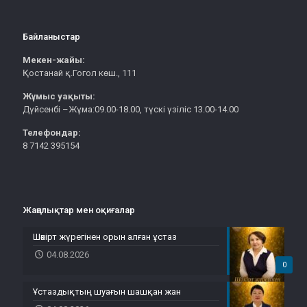
Байланыстар
Мекен-жайы:
Қостанай қ.Гогол көш., 111
Жұмыс уақыты:
Дүйсенбі –Жұма:09.00-18.00, түскі үзіліс 13.00-14.00
Телефондар:
8 7142 395154
Жаңалықтар мен оқиғалар
Шәкірт жүрегінен орын алған ұстаз
04.08.2026
0
Ұстаздықтың шуағын шашқан жан