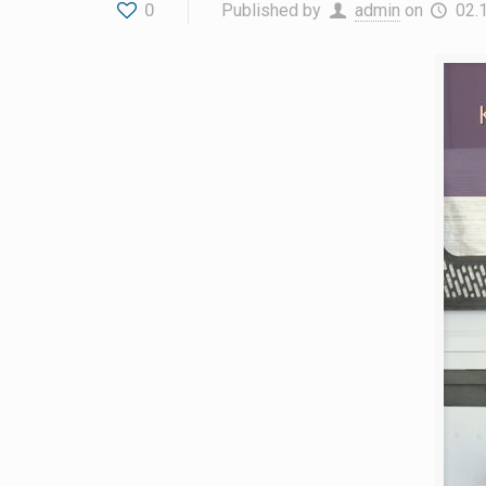
0
Published by
admin
on
02.