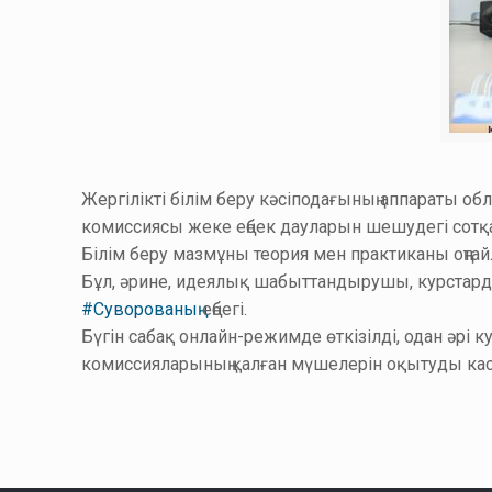
Жергілікті білім беру кәсіподағының аппараты об
комиссиясы жеке еңбек дауларын шешудегі сотқа 
Білім беру мазмұны теория мен практиканы оңтайл
Бұл, әрине, идеялық шабыттандырушы, курстардың
#Суворованың
еңбегі.
Бүгін сабақ онлайн-режимде өткізілді, одан әрі 
комиссияларының қалған мүшелерін оқытуды кас