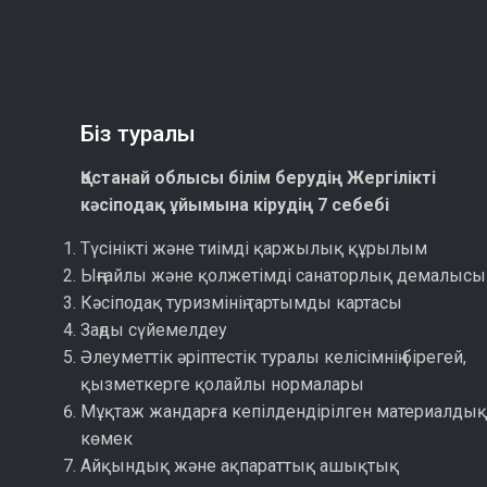
Біз туралы
Қостанай облысы білім берудің Жергілікті
кәсіподақ ұйымына кірудің 7 себебі
Түсінікті және тиімді қаржылық құрылым
Ыңғайлы және қолжетімді санаторлық демалысы
Кәсіподақ туризмінің тартымды картасы
Заңды сүйемелдеу
Әлеуметтік әріптестік туралы келісімнің бірегей,
қызметкерге қолайлы нормалары
Мұқтаж жандарға кепілдендірілген материалды
көмек
Айқындық және ақпараттық ашықтық