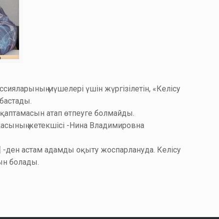
ссияларының мүшелері үшін жүргізілетін, «Келісу
 бастады.
ы қаптамасын атап өтпеуге болмайды.
икасының жетекшісі -Нина Владимировна
-ден астам адамды оқыту жоспарлануда. Келісу
ын болады.