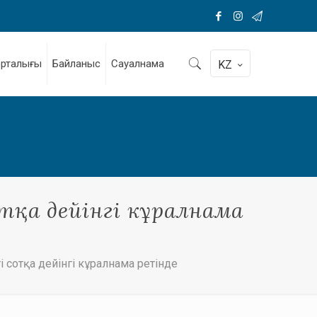
орталығы
Байланыс
Сауалнама
KZ
отқа дейінгі кұралнама
сотқа дейінгі кұралнама ретінде