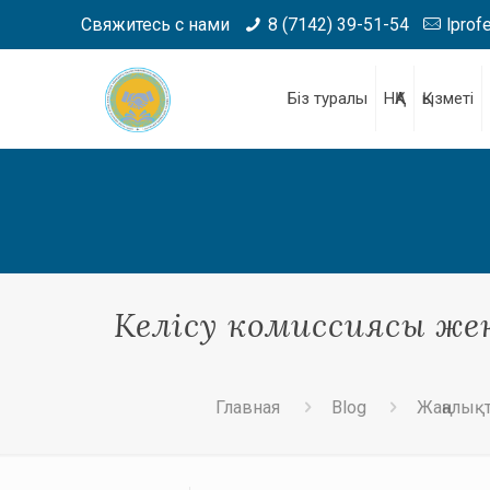
Свяжитесь с нами
8 (7142) 39-51-54
lprof
Біз туралы
НҚА
Қызметі
Келісу комиссиясы жек
Главная
Blog
Жаңалық