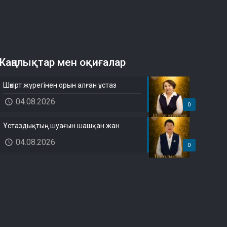
Жаңалықтар мен оқиғалар
Шәкірт жүрегінен орын алған ұстаз
04.08.2026
0
Ұстаздықтың шуағын шашқан жан
04.08.2026
0