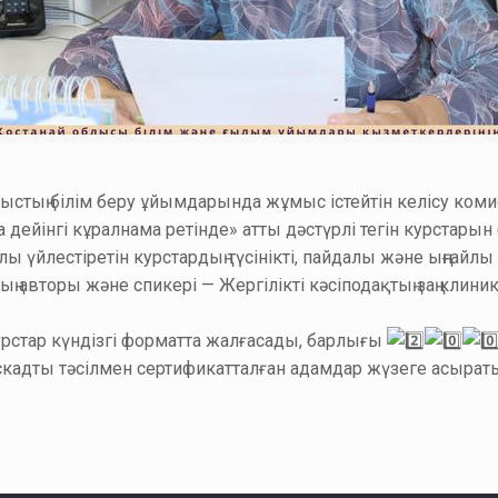
лыстың білім беру ұйымдарында жұмыс істейтін келісу коми
дейінгі кұралнама ретінде» атты дәстүрлі тегін курстарын
ы үйлестіретін курстардың түсінікті, пайдалы және ыңғайл
 авторы және спикері — Жергілікті кәсіподақтың заң клин
курстар күндізгі форматта жалғасады, барлығы
кадты тәсілмен сертификатталған адамдар жүзеге асырат