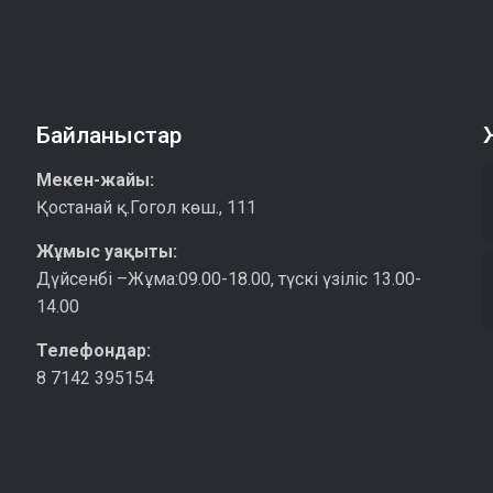
Байланыстар
Мекен-жайы:
Қостанай қ.Гогол көш., 111
Жұмыс уақыты:
Дүйсенбі –Жұма:09.00-18.00, түскі үзіліс 13.00-
14.00
Телефондар:
8 7142 395154
қ