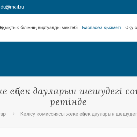
edu@mail.ru
Құқықтық білімнің виртуалды мектебі
Баспасөз қызметі
Оқу 
е еңбек дауларын шешудегі с
ретінде
тар
Келісу комиссиясы жеке еңбек дауларын шешудегі 