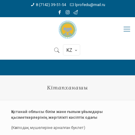
8 (7142) 39-51-54
lprofedu@mail.ru
KZ
Кітапханашы
Қостанай облысы білім және ғылым ұйымдары
қызметкерлерінің жергілікті кәсіптік одағы
(Кәсіподақ мүшелеріне арналған буклет)