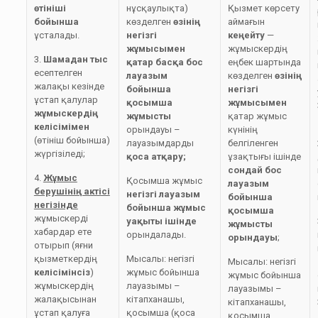
өтініші
нұсқаулықта)
Қызмет көрсету
бойынша
көзделген
өзінің
аймағын
ұсталады.
негізгі
кеңейту
—
жұмысымен
жұмыскердің
3.
Шамадан тыс
қатар
басқа бос
еңбек шартында
есептелген
лауазым
көзделген
өзінің
жалақы кезінде
бойынша
негізгі
ұстап қалулар
қосымша
жұмысымен
жұмыскердің
жұмысты
қатар жұмыс
келісімімен
орындауы –
күнінің
(өтініш бойынша)
лауазымдарды
белгіленген
жүргізіледі;
қоса атқару;
ұзақтығы ішінде
сондай бос
4.
Жұмыс
Қосымша жұмыс
лауазым
берушінің актісі
негізгі лауазым
бойынша
негізінде
бойынша жұмыс
қосымша
жұмыскерді
уақыты ішінде
жұмысты
хабардар ете
орындалады.
орындауы
;
отырып (яғни
қызметкердің
Мысалы: негізгі
Мысалы: негізгі
келісімінсіз
)
жұмыс бойынша
жұмыс бойынша
жұмыскердің
лауазымы –
лауазымы –
жалақысынан
кітапханашы,
кітапханашы,
ұстап қалуға
қосымша (қоса
қосымша