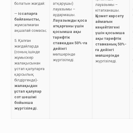
болатын жағдай:
атқарушы)
лауазымы –
лауазымы –
кітапханашы.
—
іссапарға
аудармашы.
Қызмет көрсету
байланысты,
Лауазымды қоса
аймағын
жұмсалмаған
атқарғаны үшін
кеңейтілгені
ақшалай сомасы;
қосымша ақы
үшін қосымша
тарифтік
ақы тарифтік
5. Қалған
ставкадан 50%-ға
ставканың
50%-
жағдайларда
дейінгі
ға дейінгі
(соның ішінде
мөлшерінде
мөлшерінде
жұмыскер
жүргізіледі.
жүргізіледі.
жалақысынан
ұстап қалуларға
қарсылық
білдіргенде)-
жалақыдан
ұстап қалулар
сот шешімі
бойынша
жүргізіледі.