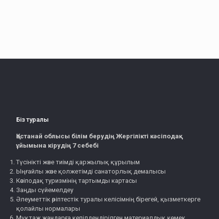
Біз туралы
Қостанай облысы білім берудің Жергілікті кәсіподақ
ұйымына кірудің 7 себебі
Түсінікті және тиімді қаржылық құрылым
Ыңғайлы және қолжетімді санаторлық демалысы
Кәсіподақ туризмінің тартымды картасы
Заңды сүйемелдеу
Әлеуметтік әріптестік туралы келісімнің бірегей, қызметкерге
қолайлы нормалары
Мұқтаж жандарға кепілдендірілген материалдық көмек