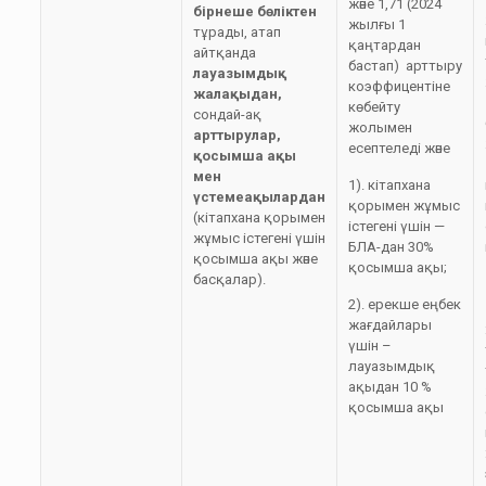
және 1,71 (2024
бірнеше бөліктен
жылғы 1
тұрады, атап
қаңтардан
айтқанда
бастап) арттыру
лауазымдық
коэффицентіне
жалақыдан,
көбейту
сондай-ақ
жолымен
арттырулар,
есептеледі және
қосымша ақы
мен
1). кітапхана
үстемеақылардан
қорымен жұмыс
(кітапхана қорымен
істегені үшін —
жұмыс істегені үшін
БЛА-дан 30%
қосымша ақы және
қосымша ақы;
басқалар).
2). ерекше еңбек
жағдайлары
үшін –
лауазымдық
ақыдан 10 %
қосымша ақы