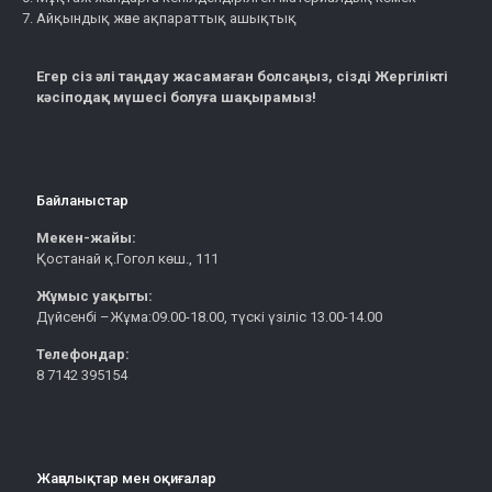
Айқындық және ақпараттық ашықтық
Егер сіз әлі таңдау жасамаған болсаңыз, сізді Жергілікті
кәсіподақ мүшесі болуға шақырамыз!
Байланыстар
Мекен-жайы:
Қостанай қ.Гогол көш., 111
Жұмыс уақыты:
Дүйсенбі –Жұма:09.00-18.00, түскі үзіліс 13.00-14.00
Телефондар:
8 7142 395154
Жаңалықтар мен оқиғалар