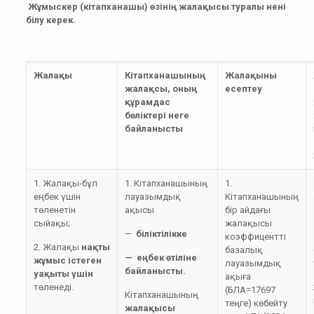
Жұмыскер (кітапханашы) өзінің жалақысы туралы нені
білу керек.
Жалақы
Кітапханашының
Жалақыны
жалақсы, оның
есептеу
құрамдас
бөліктері неге
байланысты
1. Жалақы-бұл
1. Кітапханашының
1.
еңбек үшін
лауазымдық
Кітапханашының
төленетін
ақысы
бір айдағы
сыйақы;
жалақысы
—
біліктілікке
коэффицентті
2. Жалақы
нақты
базалық
— еңбек өтіліне
жұмыс істеген
лауазымдық
байланысты.
уақыты үшін
ақыға
төленеді.
(БЛА=17697
Кітапханашының
теңге) көбейту
жалақысы