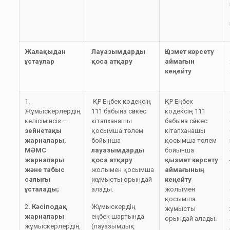
Жалақыдан
Лауазымдарды
Қызмет көрсету
ұстаулар
қоса атқару
аймағын
кеңейту
1.
ҚР Еңбек кодексің
ҚР Еңбек
Жұмыскерлердің
111 бабына сәйкес
кодексің 111
келісімінсіз –
кітапханашы
бабына сәйкес
зейнетақы
қосымша төлем
кітапханашы
жарналары,
бойынша
қосымша төлем
МӘМС
лауазымдарды
бойынша
жарналары
қоса атқару
қызмет көрсету
және табыс
жолымен қосымша
аймағының
салығы
жұмысты орындай
кеңейту
ұсталады;
алады.
жолымен
қосымша
2
.
Кәсіподақ
Жұмыскердің
жұмысты
жарналары
еңбек шартында
орындай алады.
жұмыскерлердің
(лауазымдық