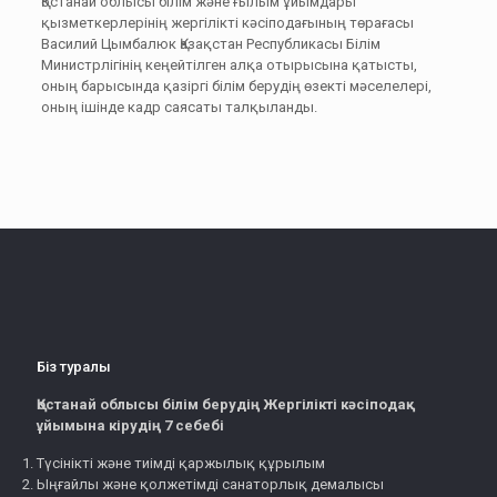
Қостанай облысы білім және ғылым ұйымдары
қызметкерлерінің жергілікті кәсіподағының төрағасы
Василий Цымбалюк Қазақстан Республикасы Білім
Министрлігінің кеңейтілген алқа отырысына қатысты,
оның барысында қазіргі білім берудің өзекті мәселелері,
оның ішінде кадр саясаты талқыланды.
Біз туралы
Қостанай облысы білім берудің Жергілікті кәсіподақ
ұйымына кірудің 7 себебі
Түсінікті және тиімді қаржылық құрылым
Ыңғайлы және қолжетімді санаторлық демалысы