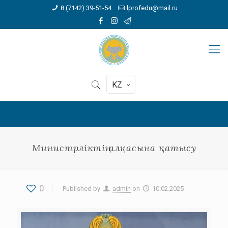
8 (7142) 39-51-54
lprofedu@mail.ru
KZ
Министрліктің алқасына қатысу
0
Published by
admin
on
10.02.2025