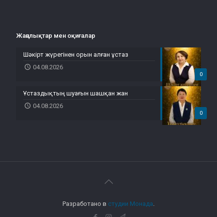
Жаңалықтар мен оқиғалар
Шәкірт жүрегінен орын алған ұстаз
04.08.2026
0
Ұстаздықтың шуағын шашқан жан
04.08.2026
0
Разработано в
студии Монада
.