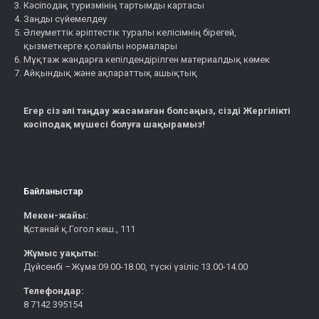
Кәсіподақ туризмінің тартымды картасы
Заңды сүйемелдеу
Әлеуметтік әріптестік туралы келісімнің бірегей,
қызметкерге қолайлы нормалары
Мұқтаж жандарға кепілдендірілген материалдық көмек
Айқындық және ақпараттық ашықтық
Егер сіз әлі таңдау жасамаған болсаңыз, сізді Жергілікті
кәсіподақ мүшесі болуға шақырамыз!
Байланыстар
Мекен-жайы:
Қостанай қ.Гогол көш., 111
Жұмыс уақыты:
Дүйсенбі –Жұма:09.00-18.00, түскі үзіліс 13.00-14.00
Телефондар:
8 7142 395154