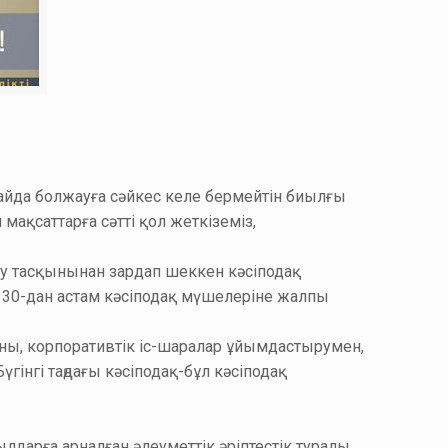
ғдайда болжауға сәйкес келе бермейтін биылғы
 мақсаттарға сәтті қол жеткіземіз,
 су тасқынынан зардап шеккен кәсіподақ
 330-дан астам кәсіподақ мүшелеріне жалпы
ны, корпоративтік іс-шаралар ұйымдастырумен,
інгі таңдағы кәсіподақ-бұл кәсіподақ
дарға арналған әлеуметтік әріптестік туралы