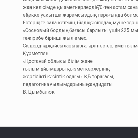
жаңа келісімде қызметкерлердің 70-тен астам с
еңбекке уақытша жарамсыздық парағында болмағ
Естеріңізге сала кетейін, біздің кәсіподақ мүше
«Сосновый бордың» бағасы барлығы үшін 225 мың те
тәжірибе бірінші жыл емес.
Сіздердің әрқайсыларыңызға, әріптестер, ұмыты
Құрметпен
«Қостанай облысы білім және
ғылым ұйымдары қызметкерлерінің
жергілікті кәсіптік одағы» ҚБ төрағасы,
педагогика ғылымдарының кандидаты
В. Цымбалюк.