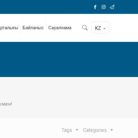
орталығы
Байланыс
Сауалнама
KZ
ымен!
Tags
Categories