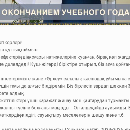
еткерлері!
ен құттықтаймын.
ңбектеріңіздің жоғары нәтижелеріне қуанған, бірақ көп жа
рте дәлелдеді! Күш-жігерді біріктіре отырып, біз алға қойған
әріптестерімізге және «Өрлеу» салалық кәсіподақ ұйымына
ін тағы да алғыс білдіремін. Біз бірлесіп зардап шеккен
сете алдық.
еттіліктері үшін қаражат жинау мен қайтарудан тұрмайты
жалпы түсінік болғаны маңызды… Ол әлдеқайда ауқымды. Бүг
кердің өкілдігі, сауықтыру мәселелерін шешу және т.б.
қайта қалпына келу уақыты. Сонымен қатар, 2024-2026 жыл