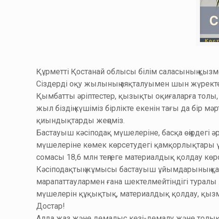
Құрметті Қостанай облысы білім саласының қызм
Сіздерді оқу жылының аяқталуымен шын жүрект
Қымбатты әріптестер, қызықты оқиғаларға толы, е
жыл біздің күшіміз бірлікте екенін тағы да бір мә
қиындықтарды жеңеміз.
Бастауыш кәсіподақ мүшелеріне, басқа өңірдегі 
мүшелеріне көмек көрсетудегі қамқорлықтары үш
сомасы 18,6 млн теңгеге материалдық қолдау көр
Кәсіподақтың жұмысы бастауыш ұйымдарының қаж
марапаттаулармен ғана шектелмейтіндігі туралы 
мүшелерін құқықтық, материалдық қолдау, қызмет
Достар!
Алда жаз және демалыс кезі-демалу және толық 