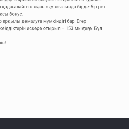
н қадағалайтын және оқу жылында бірде-бір рет
қсы бонус.
р арқылы демалуға мүмкіндігі бар. Егер
ңілдіктерін ескере отырып – 153 мың теңге. Бұл
ін!