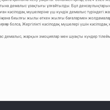
анатына демалыс ұзақтығы ұлғайтылды. Бұл денсаулықтары
ан кәсіподақ мүшелеріне үш күндік демалыс түріндегі жа
лерінің ғана биылғы жылы өткен жылғы бағалармен жолдамала
ңге болса, Жергілікті кәсіподақ мүшелері үшін кәсіподақ же
лмас демалыс, жарқын эмоциялар мен шуақты күндер тілейм