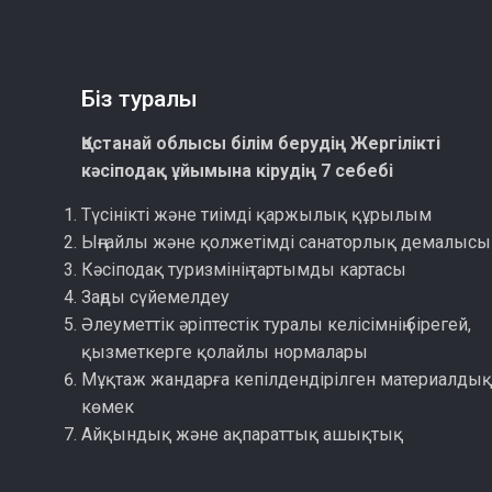
Біз туралы
Қостанай облысы білім берудің Жергілікті
кәсіподақ ұйымына кірудің 7 себебі
Түсінікті және тиімді қаржылық құрылым
Ыңғайлы және қолжетімді санаторлық демалысы
Кәсіподақ туризмінің тартымды картасы
Заңды сүйемелдеу
Әлеуметтік әріптестік туралы келісімнің бірегей,
қызметкерге қолайлы нормалары
Мұқтаж жандарға кепілдендірілген материалды
көмек
Айқындық және ақпараттық ашықтық