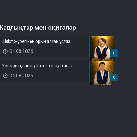
Жаңалықтар мен оқиғалар
Шәкірт жүрегінен орын алған ұстаз
04.08.2026
0
Ұстаздықтың шуағын шашқан жан
04.08.2026
0