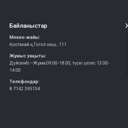
Байланыстар
Мекен-жайы:
Қостанай қ.Гогол көш., 111
Жұмыс уақыты:
Дүйсенбі –Жұма:09.00-18.00, түскі үзіліс 13.00-
14.00
Телефондар:
8 7142 395154
қ