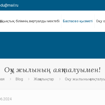
edu@mail.ru
Құқықтық білімнің виртуалды мектебі
Баспасөз қызметі
Оқу 
Оқу жылының аяқталуымен!
ная
Blog
Жаңалықтар
Оқу жылының аяқталу
06.2024