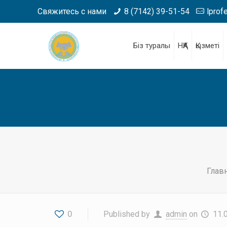
Свяжитесь с нами
8 (7142) 39-51-54
lprof
Біз туралы
НҚА
Қызметі
Глав
0
Published by
admin
on
11.