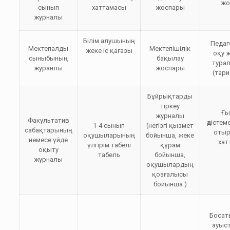
жо
сынып
хаттамасы
жоспары
журналы
Білім алушының
Педаг
Мектепалды
Мектепішілік
жеке іс қағазы
оқу 
сыныбының
бақылау
турал
журанлы
жоспары
(тар
Бұйрықтарды
тіркеу
Ғы
журналы
Факультатив
әдістем
1-4 сынып
(негізгі қызмет
сабақтарының
оты
оқушыларының
бойынша, жеке
немесе үйде
хат
үлгірім табелі
құрам
оқыту
табель
бойынша,
журналы
оқушылардың
қозғалысы
бойынша )
Босат
ауыс