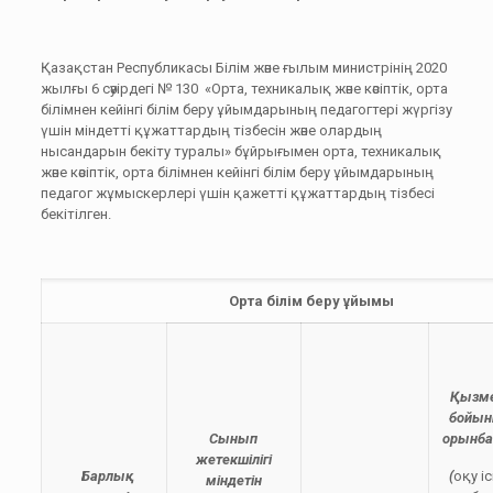
Қазақстан Республикасы Білім және ғылым министрінің 2020
жылғы 6 сәуірдегі № 130 «Орта, техникалық және кәсіптік, орта
білімнен кейінгі білім беру ұйымдарының педагогтері жүргізу
үшін міндетті құжаттардың тізбесін және олардың
нысандарын бекіту туралы» бұйрығымен орта, техникалық
және кәсіптік, орта білімнен кейінгі білім беру ұйымдарының
педагог жұмыскерлерi үшiн қажеттi құжаттардың тiзбесi
бекітілген.
Орта білім беру ұйымы
Қызме
бойын
Сынып
орынба
жетекшілігі
Барлық
(
оқу і
міндетін