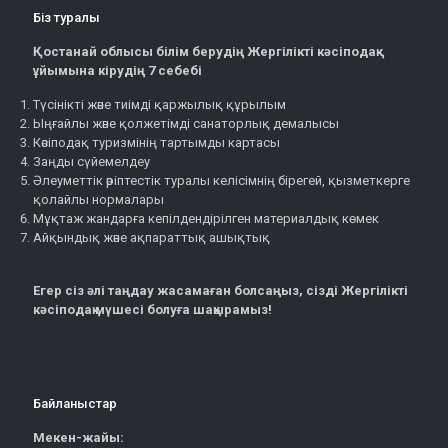
Біз туралы
Қостанай облысы білім берудің Жергілікті кәсіподақ
ұйымына кірудің 7 себебі
Түсінікті және тиімді қаржылық құрылым
Ыңғайлы және қолжетімді санаторлық демалысы
Кәсіподақ туризмінің тартымды картасы
Заңды сүйемелдеу
Әлеуметтік әріптестік туралы келісімнің бірегей, қызметкерге
қолайлы нормалары
Мұқтаж жандарға кепілдендірілген материалдық көмек
Айқындық және ақпараттық ашықтық
Егер сіз әлі таңдау жасамаған болсаңыз, сізді Жергілікті
кәсіподақ мүшесі болуға шақырамыз!
Байланыстар
Мекен-жайы: