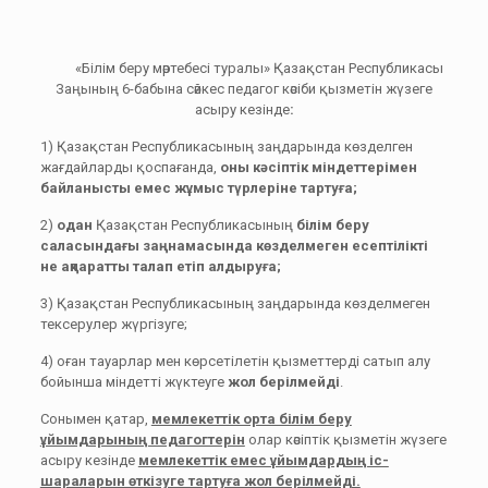
«Білім беру мәртебесі туралы» Қазақстан Республикасы
Заңының 6-бабына сәйкес педагог кәсіби қызметін жүзеге
асыру кезінде
:
1) Қазақстан Республикасының заңдарында көзделген
жағдайларды қоспағанда,
оны кәсіптік міндеттерімен
байланысты емес жұмыс түрлеріне тартуға;
2)
одан
Қазақстан Республикасының
білім беру
саласындағы заңнамасында көзделмеген есептілікті
не ақпаратты талап етіп алдыруға;
3) Қазақстан Республикасының заңдарында көзделмеген
тексерулер жүргізуге;
4) оған тауарлар мен көрсетілетін қызметтерді сатып алу
бойынша міндетті жүктеуге
жол берілмейді
.
Сонымен қатар,
мемлекеттік орта білім беру
ұйымдарының педагогтерін
олар кәсіптік қызметін жүзеге
асыру кезінде
мемлекеттік емес ұйымдардың іс-
шараларын өткізуге тартуға жол берілмейді.