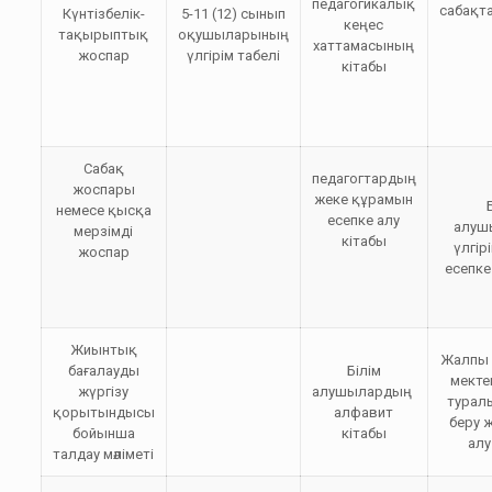
педагогикалық
сабақт
Күнтізбелік-
5-11 (12) сынып
кеңес
тақырыптық
оқушыларының
хаттамасының
жоспар
үлгірім табелі
кітабы
Сабақ
педагогтардың
жоспары
жеке құрамын
немесе қысқа
есепке алу
алуш
мерзімді
кітабы
үлгір
жоспар
есепке
Жиынтық
Жалпы н
бағалауды
Білім
мекте
жүргізу
алушылардың
турал
қорытындысы
алфавит
беру ж
бойынша
кітабы
алу
талдау мәліметі