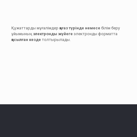
Құжаттарды мұғалімдер
қағаз түрінде немесе
білім беру
ұйымының
электронды жүйеге
электронды форматта
қосылған кезде
толтырылады.