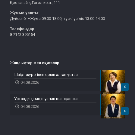
Қостанай қ.Гогол көш., 111
Жұмыс уақыты:
Дүйсенбі –Жұма:09.00-18.00, түскі үзіліс 13.00-14.00
Телефондар:
8 7142 395154
Жаңалықтар мен оқиғалар
Шәкірт жүрегінен орын алған ұстаз
04.08.2026
0
Ұстаздықтың шуағын шашқан жан
04.08.2026
0