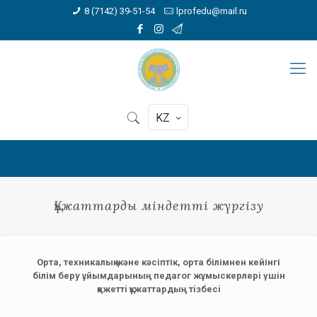
8 (7142) 39-51-54
lprofedu@mail.ru
KZ
Құжаттарды міндетті жүргізу
Орта, техникалық және кәсіптік, орта білімнен кейінгі
білім беру ұйымдарының педагог жұмыскерлерi үшiн
қажеттi құжаттардың тiзбесi