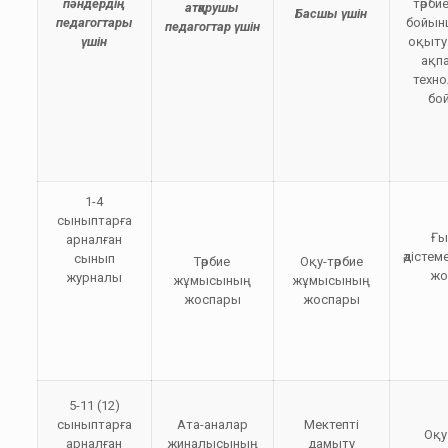
пәндердің
тәрб
атқарушы
Басшы үшін
педагогтары
бойынш
педагогтар үшін
үшін
оқыту
ақп
техн
бо
1-4
сыныптарға
Ғы
арналған
әдісте
сынып
Тәрбие
Оқу-тәрбие
жо
журналы
жұмысының
жұмысының
жоспары
жоспары
5-11 (12)
сыныптарға
Ата-аналар
Мектепті
Оқу
арналған
жиналысының
дамыту