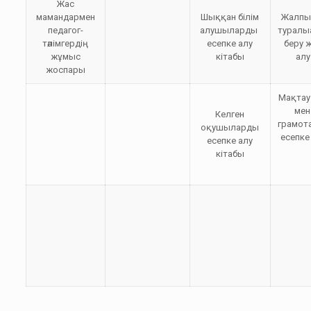
Жас
мамандармен
Шыққан білім
Жалпы 
педагог-
алушыларды
туралы
тәлімгердің
есепке алу
беру ж
жұмыс
кітабы
алу
жоспары
Мақтау
мен
Келген
грамот
оқушыларды
есепке
есепке алу
кітабы