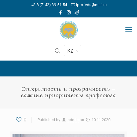
8 (7142) 39-51-54
lprofedu@mail.ru
KZ
Открытость и прозрачность –
важные приоритеты профсоюза
0
Published by
admin
on
10.11.2020