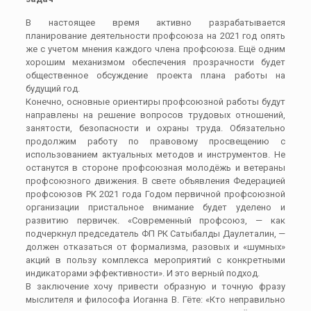
В настоящее время активно разрабатывается
планирование деятельности профсоюза на 2021 год опять
же с учетом мнения каждого члена профсоюза. Ещё одним
хорошим механизмом обеспечения прозрачности будет
общественное обсуждение проекта плана работы на
будущий год.
Конечно, основные ориентиры профсоюзной работы будут
направлены на решение вопросов трудовых отношений,
занятости, безопасности и охраны труда. Обязательно
продолжим работу по правовому просвещению с
использованием актуальных методов и инструментов. Не
останутся в стороне профсоюзная молодёжь и ветераны
профсоюзного движения. В свете объявления Федерацией
профсоюзов РК 2021 года Годом первичной профсоюзной
организации пристальное внимание будет уделено и
развитию первичек. «Современный профсоюз, — как
подчеркнул председатель ФП РК Сатыбалды Даулеталин, —
должен отказаться от формализма, разовых и «шумных»
акций в пользу комплекса мероприятий с конкретными
индикаторами эффективности». И это верный подход.
В заключение хочу привести образную и точную фразу
мыслителя и философа Иоганна В. Гёте: «Кто неправильно