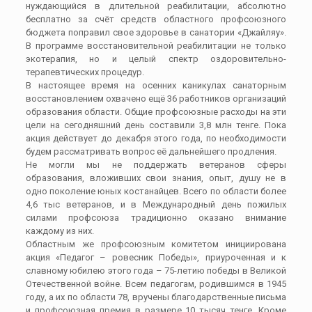
нуждающийся в длительной реабилитации, абсолютно
бесплатно за счёт средств областного профсоюзного
бюджета поправил свое здоровье в санатории «Джайляу».
В программе восстановительной реабилитации не только
экотерапия, но и целый спектр оздоровительно-
терапевтических процедур.
В настоящее время на осенних каникулах санаторным
восстановлением охвачено ещё 36 работников организаций
образования области. Общие профсоюзные расходы на эти
цели на сегодняшний день составили 3,8 млн тенге. Пока
акция действует до декабря этого года, по необходимости
будем рассматривать вопрос её дальнейшего продления.
Не могли мы не поддержать ветеранов сферы
образования, вложивших свои знания, опыт, душу не в
одно поколение юных костанайцев. Всего по области более
4,6 тыс ветеранов, и в Международный день пожилых
силами профсоюза традиционно оказано внимание
каждому из них.
Областным же профсоюзным комитетом инициирована
акция «Педагог – ровесник Победы», приуроченная и к
славному юбилею этого года – 75-летию победы в Великой
Отечественной войне. Всем педагогам, родившимся в 1945
году, а их по области 78, вручены благодарственные письма
и профсоюзная премия в размере 10 тысяч тенге. Кроме