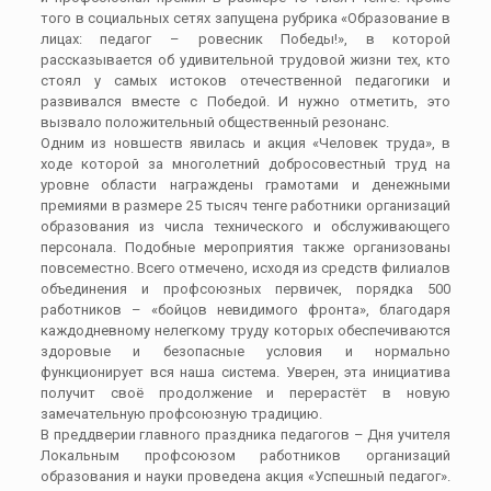
того в социальных сетях запущена рубрика «Образование в
лицах: педагог – ровесник Победы!», в которой
рассказывается об удивительной трудовой жизни тех, кто
стоял у самых истоков отечественной педагогики и
развивался вместе с Победой. И нужно отметить, это
вызвало положительный общественный резонанс.
Одним из новшеств явилась и акция «Человек труда», в
ходе которой за многолетний добросовестный труд на
уровне области награждены грамотами и денежными
премиями в размере 25 тысяч тенге работники организаций
образования из числа технического и обслуживающего
персонала. Подобные мероприятия также организованы
повсеместно. Всего отмечено, исходя из средств филиалов
объединения и профсоюзных первичек, порядка 500
работников – «бойцов невидимого фронта», благодаря
каждодневному нелегкому труду которых обеспечиваются
здоровые и безопасные условия и нормально
функционирует вся наша система. Уверен, эта инициатива
получит своё продолжение и перерастёт в новую
замечательную профсоюзную традицию.
В преддверии главного праздника педагогов – Дня учителя
Локальным профсоюзом работников организаций
образования и науки проведена акция «Успешный педагог».