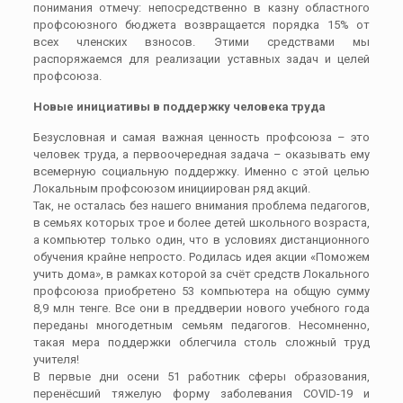
понимания отмечу: непосредственно в казну областного
профсоюзного бюджета возвращается порядка 15% от
всех членских взносов. Этими средствами мы
распоряжаемся для реализации уставных задач и целей
профсоюза.
Новые инициативы в поддержку человека труда
Безусловная и самая важная ценность профсоюза – это
человек труда, а первоочередная задача – оказывать ему
всемерную социальную поддержку. Именно с этой целью
Локальным профсоюзом инициирован ряд акций.
Так, не осталась без нашего внимания проблема педагогов,
в семьях которых трое и более детей школьного возраста,
а компьютер только один, что в условиях дистанционного
обучения крайне непросто. Родилась идея акции «Поможем
учить дома», в рамках которой за счёт средств Локального
профсоюза приобретено 53 компьютера на общую сумму
8,9 млн тенге. Все они в преддверии нового учебного года
переданы многодетным семьям педагогов. Несомненно,
такая мера поддержки облегчила столь сложный труд
учителя!
В первые дни осени 51 работник сферы образования,
перенёсший тяжелую форму заболевания COVID-19 и