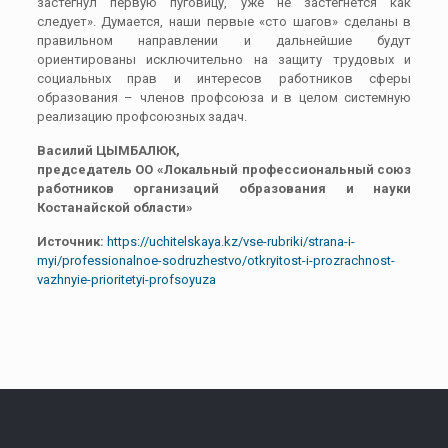
застегнул первую пуговицу, уже не застегнётся как
следует». Думается, наши первые «сто шагов» сделаны в
правильном направлении и дальнейшие будут
ориентированы исключительно на защиту трудовых и
социальных прав и интересов работников сферы
образования – членов профсоюза и в целом системную
реализацию профсоюзных задач.
Василий ЦЫМБАЛЮК,
председатель ОО «Локальный профессиональный союз
работников организаций образования и науки
Костанайской области»
Источник:
https://uchitelskaya.kz/vse-rubriki/strana-i-
myi/professionalnoe-sodruzhestvo/otkryitost-i-prozrachnost-
vazhnyie-prioritetyi-profsoyuza