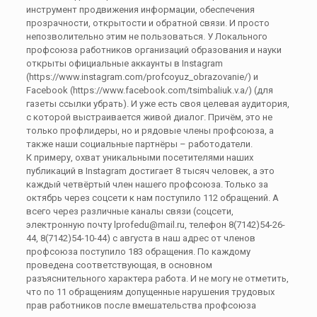
инструмент продвижения информации, обеспечения
прозрачности, открытости и обратной связи. И просто
непозволительно этим не пользоваться. У Локального
профсоюза работников организаций образования и науки
открыты официальные аккаунты в Instagram
(https://www.instagram.com/profcoyuz_obrazovanie/) и
Facebook (https://www.facebook.com/tsimbaliuk.v.a/) (для
газеты ссылки убрать). И уже есть своя целевая аудитория,
с которой выстраивается живой диалог. Причём, это не
только профлидеры, но и рядовые члены профсоюза, а
также наши социальные партнёры – работодатели.
К примеру, охват уникальными посетителями наших
публикаций в Instagram достигает 8 тысяч человек, а это
каждый четвёртый член нашего профсоюза. Только за
октябрь через соцсети к нам поступило 112 обращений. А
всего через различные каналы связи (соцсети,
электронную почту lprofedu@mail.ru, телефон 8(7142)54-26-
44, 8(7142)54-10-44) с августа в наш адрес от членов
профсоюза поступило 183 обращения. По каждому
проведена соответствующая, в основном
разъяснительного характера работа. И не могу не отметить,
что по 11 обращениям допущенные нарушения трудовых
прав работников после вмешательства профсоюза