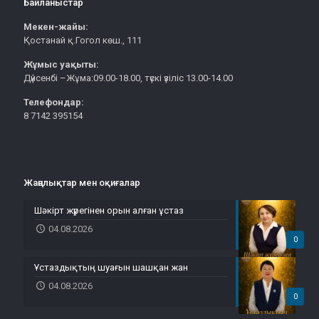
Байланыстар
Мекен-жайы:
Қостанай қ.Гогол көш., 111
Жұмыс уақыты:
Дүйсенбі –Жұма:09.00-18.00, түскі үзіліс 13.00-14.00
Телефондар:
8 7142 395154
Жаңалықтар мен оқиғалар
Шәкірт жүрегінен орын алған ұстаз
04.08.2026
0
Ұстаздықтың шуағын шашқан жан
04.08.2026
0