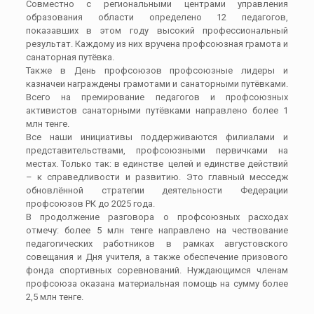
Совместно с региональными центрами управления
образования области определено 12 педагогов,
показавших в этом году высокий профессиональный
результат. Каждому из них вручена профсоюзная грамота и
санаторная путёвка.
Также в День профсоюзов профсоюзные лидеры и
казначеи награждены грамотами и санаторными путёвками.
Всего на премирование педагогов и профсоюзных
активистов санаторными путёвками направлено более 1
млн тенге.
Все наши инициативы поддерживаются филиалами и
представительствами, профсоюзными первичками на
местах. Только так: в единстве целей и единстве действий
– к справедливости и развитию. Это главный месседж
обновлённой стратегии деятельности Федерации
профсоюзов РК до 2025 года.
В продолжение разговора о профсоюзных расходах
отмечу: более 5 млн тенге направлено на чествование
педагогических работников в рамках августовского
совещания и Дня учителя, а также обеспечение призового
фонда спортивных соревнований. Нуждающимся членам
профсоюза оказана материальная помощь на сумму более
2,5 млн тенге.