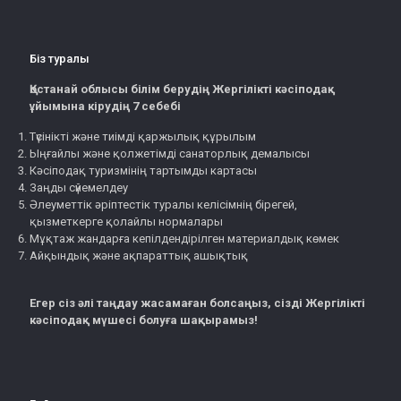
Біз туралы
Қостанай облысы білім берудің Жергілікті кәсіподақ
ұйымына кірудің 7 себебі
Түсінікті және тиімді қаржылық құрылым
Ыңғайлы және қолжетімді санаторлық демалысы
Кәсіподақ туризмінің тартымды картасы
Заңды сүйемелдеу
Әлеуметтік әріптестік туралы келісімнің бірегей,
қызметкерге қолайлы нормалары
Мұқтаж жандарға кепілдендірілген материалдық көмек
Айқындық және ақпараттық ашықтық
Егер сіз әлі таңдау жасамаған болсаңыз, сізді Жергілікті
кәсіподақ мүшесі болуға шақырамыз!