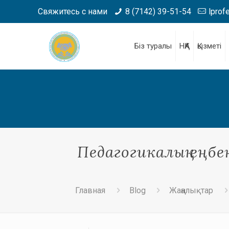
Свяжитесь с нами
8 (7142) 39-51-54
lprof
Біз туралы
НҚА
Қызметі
Педагогикалық еңбе
Главная
Blog
Жаңалықтар