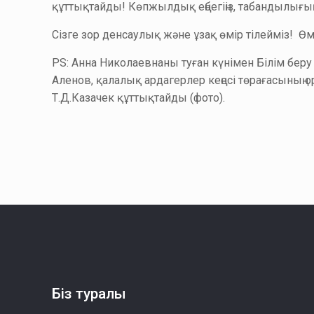
құттықтайды! Көпжылдық еңбегіңіз, табандылығың
Сізге зор денсаулық және ұзақ өмір тілейміз! Өмі
PS: Анна Николаевнаны туған күнімен Білім беру
Аленов, қалалық ардагерлер кеңесі төрағасының ор
Т.Д.Казачек құттықтайды (фото).
Біз туралы