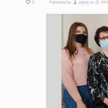
0
Published by
admin
on
09.