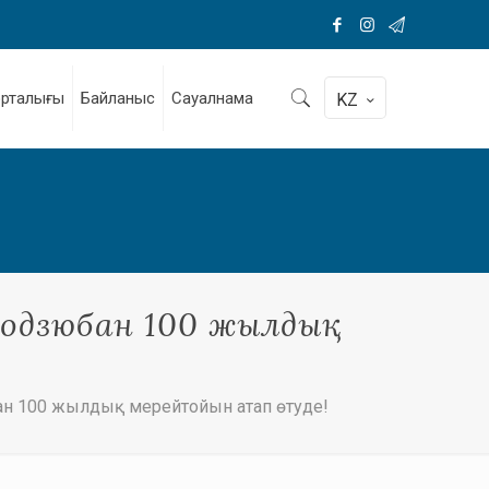
орталығы
Байланыс
Сауалнама
KZ
Подзюбан 100 жылдық
ан 100 жылдық мерейтойын атап өтуде!