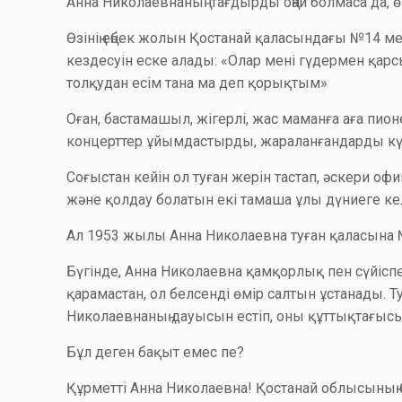
Анна Николаевнаның тағдырды оңай болмаса да,
Өзінің еңбек жолын Қостанай қаласындағы №14 м
кездесуін еске алады: «Олар мені гүдермен қарс
толқудан есім тана ма деп қорықтым»
Оған, бастамашыл, жігерлі, жас маманға аға п
концерттер ұйымдастырды, жараланғандарды күт
Соғыстан кейін ол туған жерін тастап, әскери о
және қолдау болатын екі тамаша ұлы дүниеге кел
Ал 1953 жылы Анна Николаевна туған қаласына 
Бүгінде, Анна Николаевна қамқорлық пен сүйіспе
қарамастан, ол белсенді өмір салтын ұстанады. 
Николаевнаның дауысын естіп, оны құттықтағысы
Бұл деген бақыт емес пе?
Құрметті Анна Николаевна! Қостанай облысының