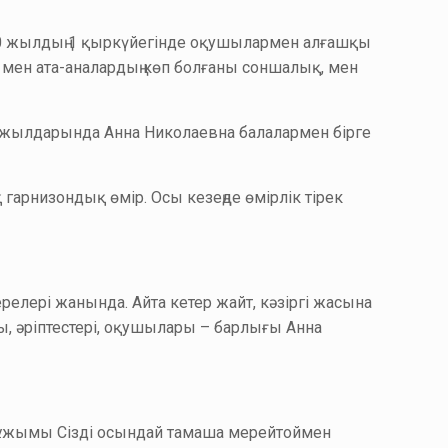
1940 жылдың 1 қыркүйегінде оқушылармен алғашқы
р мен ата-аналардың көп болғаны соншалық, мен
с жылдарында Анна Николаевна балалармен бірге
гарнизондық өмір. Осы кезеңде өмірлік тірек
релері жанында. Айта кетер жайт, кәзіргі жасына
ы, әріптестері, оқушылары – барлығы Анна
қ ұжымы Сізді осындай тамаша мерейтоймен