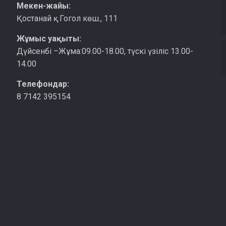
Мекен-жайы:
Қостанай қ.Гогол көш., 111
Жұмыс уақыты:
Дүйсенбі –Жұма:09.00-18.00, түскі үзіліс 13.00-
14.00
Телефондар:
8 7142 395154
қ