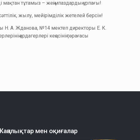
і мақтан тұтамыз – жеңімпаздардың ұрпағы!
әттілік, жылу, мейірімділік жетелей берсін!
ы Н. А. Жданова, №14 мектеп директоры Е. К.
ерінің ардагерлері кеңесінің төрағасы
Жаңалықтар мен оқиғалар