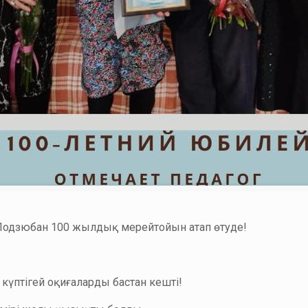
 Подзюбан 100 жылдық мерейтойын атап өтуде!
 күптігей оқиғаларды бастан кешті!