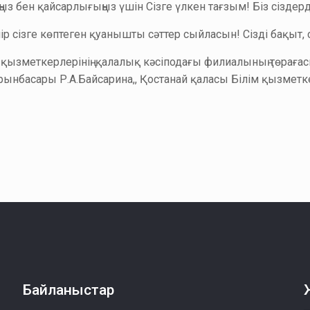
ыз бен қайсарлығыңыз үшін Сізге үлкен тағзым! Біз сіздерд
р сізге көптеген қуанышты сәттер сыйласын! Сізді бақыт, с
 қызметкерлерінің қалалық кәсіподағы филиалының төрағас
ынбасары Р.А.Байсарина,, Қостанай қаласы Білім қызметкерл
Байланыстар