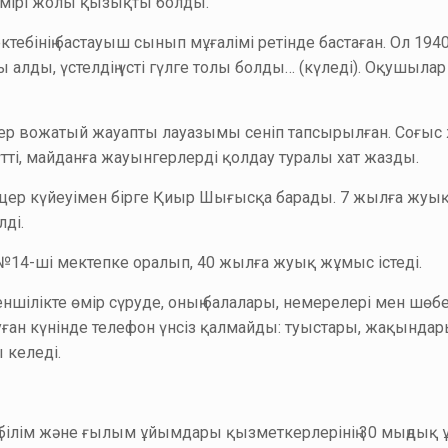
 өмірі жолы қызықты болды.
ектебінің бастауыш сынып мұғалімі ретінде бастаған. Ол 
ы алды, үстелдің үсті гүлге толы болды… (күледі). Оқушыла
ионер вожатый жауапты лауазымы сеніп тапсырылған. Соғы
ті, майданға жауынгерлерді қолдау туралы хат жазды.
фицер күйеуімен бірге Қиыр Шығысқа барады. 7 жылға жуық 
ді.
№14-ші мектепке оралып, 40 жылға жуық жұмыс істеді.
ншілікте өмір сүруде, оның балалары, немерелері мен шөбе
Туған күнінде телефон үнсіз қалмайды: туыстары, жақындар
 келеді.
 білім және ғылым ұйымдары қызметкерлерінің 30 мыңды