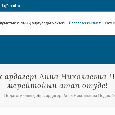
edu@mail.ru
Құқықтық білімнің виртуалды мектебі
Баспасөз қызметі
Оқу 
к ардагері Анна Николаевна 
мерейтойын атап өтуде!
Педагогикалық еңбек ардагері Анна Николаевна Подзюб