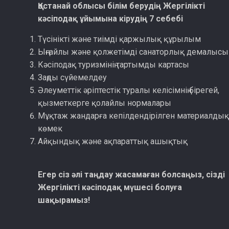
Қостанай облысы білім берудің Жергілікті
кәсіподақ ұйымына кірудің 7 себебі
Түсінікті және тиімді қаржылық құрылым
Ыңғайлы және қолжетімді санаторлық демалысы
Кәсіподақ туризмінің тартымды картасы
Заңды сүйемелдеу
Әлеуметтік әріптестік туралы келісімнің бірегей,
қызметкерге қолайлы нормалары
Мұқтаж жандарға кепілдендірілген материалды
көмек
Айқындық және ақпараттық ашықтық
Егер сіз әлі таңдау жасамаған болсаңыз, сізді
Жергілікті кәсіподақ мүшесі болуға
шақырамыз!