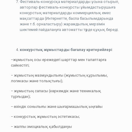
Фестиваль-конкурсқа материалдарды ұсына отырып,
авторлар фестиваль-конкурсты ұйымдастырушыға
конкурстық материалдарды коммерциялық емес
мақсаттарда (Интернетте, баспа басылымдарында
және т.б. орналастыру) жарамдылық мерзімін
шектемей пайдалануға автоматты түрде құқық береді.
конкурстық жұмыстарды бағалау критерийлері
−жұмыстың осы ережедегі шарттар мен талаптарға
сәйкестігі;
− жұмыстың мазмұндылығы (жұмыстың құрылымы,
логикасы және толықтығы);
− жұмыстың сапасы (көркемдік және техникалық
тұрғыдан);
− өзіндік сонылығы және шығармашылық ыңғайы
− конкурстық жұмыстың эстетикасы;
− жалпы эмоциалық қабылдануы