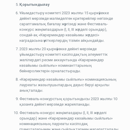
Қорытындылау
Ұйымдастыру комитеті 2023 жылғы 15 қыркүйекке
дейінгі мерзімде мәлімделген критерийлер негізінде
сараптамалық бағалау жүргізеді және Фестиваль-
конкурс жеңімпаздарын (I, II, III жүлделі орындар),
сондай-ақ «Көрермендер көзайымы жүлдесі»
наградасына үміткерлердің тізімін айқындайды.
2023 жылғы 20 қыркүйекке дейінгі мерзімде
ұйымдастыру комитеті кәсіподақтың әлеуметтік
желілердегі ресми аккаунтында «Көрермендер
көзайымы сыйлығы» номинанттарының
бейнероликтерін орналастырады.
«Көрермендер көзайымы сыйлығы» номинациясының
лауреаты жазылушылардың дауыс беруі арқылы
анықталады.
Фестиваль-конкурстың қорытындысы 2023 жылғы 10
қазанға дейінгі мерзімде жарияланады.
Фестиваль-конкурс жеңімпаздары (I, II, III жүлделі
орындар) және «Көрермендер көзайымы сыйлығы»
номинациясының лауреаты кәсіподақ
грамоталарымен және сыйлықтармен марапатталады.