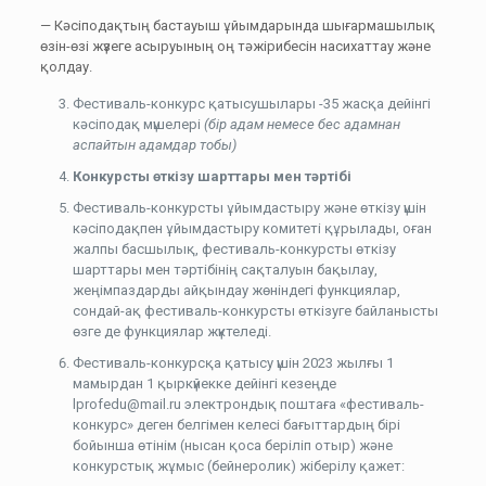
— Кәсіподақтың бастауыш ұйымдарында шығармашылық
өзін-өзі жүзеге асыруының оң тәжірибесін насихаттау және
қолдау.
Фестиваль-конкурс қатысушылары -35 жасқа дейінгі
кәсіподақ мүшелері
(бір адам немесе бес адамнан
аспайтын адамдар тобы)
Конкурсты өткізу шарттары мен тәртібі
Фестиваль-конкурсты ұйымдастыру және өткізу үшін
кәсіподақпен ұйымдастыру комитеті құрылады, оған
жалпы басшылық, фестиваль-конкурсты өткізу
шарттары мен тәртібінің сақталуын бақылау,
жеңімпаздарды айқындау жөніндегі функциялар,
сондай-ақ фестиваль-конкурсты өткізуге байланысты
өзге де функциялар жүктеледі.
Фестиваль-конкурсқа қатысу үшін 2023 жылғы 1
мамырдан 1 қыркүйекке дейінгі кезеңде
lprofedu@mail.ru электрондық поштаға «фестиваль-
конкурс» деген белгімен келесі бағыттардың бірі
бойынша өтінім (нысан қоса беріліп отыр) және
конкурстық жұмыс (бейнеролик) жіберілу қажет: