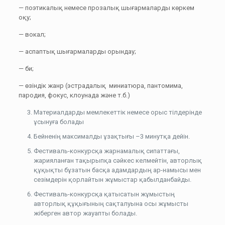
— поэтикалық немесе прозалық шығармаларды көркем
оқу;
— вокал;
— аспаптық шығармаларды орындау;
— би;
— өзіндік жанр (эстрадалық миниатюра, пантомима,
пародия, фокус, клоунада және т.б.)
Материалдарды мемлекеттік немесе орыс тілдерінде
ұсынуға болады
Бейненің максималды ұзақтығы –3 минутқа дейін.
Фестиваль-конкурсқа жарнамалық сипаттағы,
жарияланған тақырыпқа сәйкес келмейтін, авторлық
құқықты бұзатын басқа адамдардың ар-намысы мен
сезімдерін қорлайтын жұмыстар қабылданбайды.
Фестиваль-конкурсқа қатысатын жұмыстың
авторлық құқығының сақталуына осы жұмысты
жіберген автор жауапты болады.