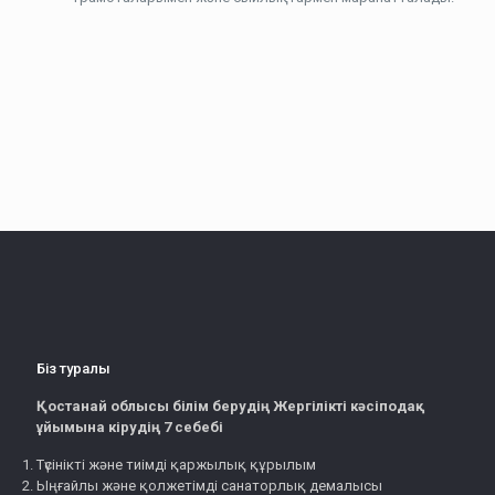
Біз туралы
Қостанай облысы білім берудің Жергілікті кәсіподақ
ұйымына кірудің 7 себебі
Түсінікті және тиімді қаржылық құрылым
Ыңғайлы және қолжетімді санаторлық демалысы