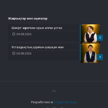
Жаңалықтар мен оқиғалар
Шәкірт жүрегінен орын алған ұстаз
04.08.2026
0
Ұстаздықтың шуағын шашқан жан
04.08.2026
0
Разработано в
студии Монада
.