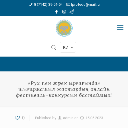
8 (7142) 39-51-54
lprofedu@mail.ru
KZ
«Рух пен жүрек ырғағында»
шығармашыл жастардың онлайн
фестиваль-конкурсын бастаймыз!
0
Published by
admin
on
15.05.2023