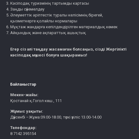
Кәсіподақ туризмінің тартымды картасы
Заңды сүйемелдеу
Әлеуметтік әріптестік туралы келісімнің бірегей,
қызметкерге қолайлы нормалары
Мұқтаж жандарға кепілдендірілген материалдық көмек
Айқындық және ақпараттық ашықтық
Егер сіз әлі таңдау жасамаған болсаңыз, сізді Жергілікті
кәсіподақ мүшесі болуға шақырамыз!
Байланыстар
Мекен-жайы:
Қостанай қ.Гогол көш., 111
Жұмыс уақыты:
Дүйсенбі –Жұма:09.00-18.00, түскі үзіліс 13.00-14.00
Телефондар:
8 7142 395154