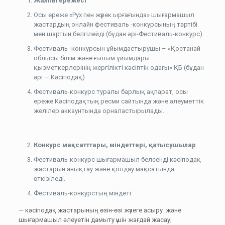
Жалпы ережесі
Осы ереже «Рух пен жүрек ырғағында» шығармашыл
жастардың онлайн фестиваль -конкурсының тәртібі
мен шартын белгілейді (бұдан әрі-Фестиваль-конкурс).
Фестиваль -конкурсын ұйымдастырушы – «Қостанай
облысы білім және ғылым ұйымдары
қызметкерлерінің жергілікті кәсіптік одағы» ҚБ (бұдан
әрі — Кәсіподақ)
Фестиваль-конкурс туралы барлық ақпарат, осы
ереже Кәсіподақтың ресми сайтында және әлеуметтік
желілер аккаунтында орналастырылады.
Конкурс мақсатттары, міндеттері, қатысушылар
Фестиваль-конкурс шығармашыл белсенді кәсіподақ
жастарын анықтау және қолдау мақсатында
өткізіледі.
Фестиваль-конкурстың міндеті:
— кәсіподақ жастарының өзін-өзі жүзеге асыру және
шығармашыл әлеуетін дамыту үшін жағдай жасау;