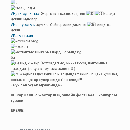
Маңызды
#Қатысушылар
: Жергілікті кәсіподақтың
жасқа
дейінгі мүшелері.
#Конкурстық
жұмыс: бейнеролик уақыты
минутқа
дейін
#Бағыттары
:
көркем оқу;
вокал;
аспаптық шығармаларды орындау;
би;
өзіндік жанр (эстрадалық, миниатюра, пантомима,
пародия, фокус, клоунада және т.б.)
Жеңімпаздар көпшілік алдында танылып қана қоймай,
сонымен қатар супер жүлдені иеленеді!!!
«Рух пен жүрек ырғағында»
шығармашыл жастардың онлайн фестиваль-конкурсы
туралы
ЕРЕЖЕ