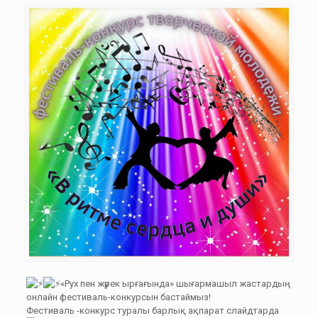
«Рух пен жүрек ырғағында» шығармашыл жастардың
онлайн фестиваль-конкурсын бастаймыз!
Фестиваль -конкурс туралы барлық ақпарат слайдтарда