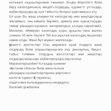
нәтижелі оқушыларымен танымал. Біздің Жергілікті білім
беру кәсіподағының міндеті-сіздердің, құрметті ұстаздар,
еңбектеріңіздің әр күні табысты болуын қамтамасыз ету.
Ол үшін біз жаңа әлеуметтік кепілдіктер мен жеңілдіктерді
жасаймыз, заң көмегін береміз, демалу мен сауықтыруды
тиімді ұйымдастырамыз, материалдық қолдау көрсетеміз.
Мәселен, «Мейірім» кәсіподақ қоры арқылы ғана жалпы
сомасы 55 млн теңгеге 760 аса мұқтаж кәсіподақ мүшелері
көмек алды. Және бұл жұмыс жалғасады.
Құрметті әріптестер! Осы мерекеге орай сіздерге және
сіздердің білім алушыларыңызға зор денсаулық, бақыт,
табыс тілеймін. Олардың жетістіктері мен жеңістері
сіздердің маңызды еңбектеріңіздің көрсеткіші.
Мерекелеріңізбен! Ұстаздар күнімен!
«Қостанай облысы білім және ғылым
ұйымдары қызметкерлерінің жергілікті
кәсіптік одағы» ҚБ төрағасы,
педагогика ғылымдарының кандидаты
Василий Цымбалюк