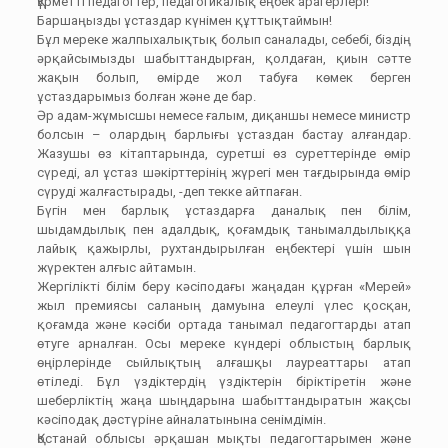
Құрметті педагогтер, педагогикалық еңбек арагерлері!
Баршаңызды ұстаздар күнімен құттықтаймын!
Бұл мереке жалпыхалықтық болып саналады, себебі, біздің
әрқайсымызды шабыттандырған, қолдаған, қиын сәтте
жақын болып, өмірде жол табуға көмек берген
ұстаздарымыз болған және де бар.
Әр адам-жұмысшы немесе ғалым, диқаншы немесе министр
болсын – олардың барлығы ұстаздан бастау алғандар.
Жазушы өз кітаптарында, суретші өз суреттерінде өмір
сүреді, ал ұстаз шәкірттерінің жүрегі мен тағдырында өмір
сүруді жалғастырады, -деп текке айтпаған.
Бүгін мен барлық ұстаздарға даналық пен білім,
шыдамдылық пен адалдық, қоғамдық танымалдылыққа
лайық қажырлы, рухтандырылған еңбектері үшін шын
жүректен алғыс айтамын.
Жергілікті білім беру кәсіподағы жаңадан құрған «Мерей»
жыл премиясы саланың дамуына елеулі үлес қосқан,
қоғамда және кәсіби ортада танымал педагогтарды атап
өтуге арналған. Осы мереке күндері облыстың барлық
өңірлерінде сыйлықтың алғашқы лауреаттары атап
өтіледі. Бұл үздіктердің үздіктерін біріктіретін және
шеберліктің жаңа шыңдарына шабыттандыратын жақсы
кәсіподақ дәстүріне айналатынына сенімдімін.
Қостанай облысы әрқашан мықты педагогтарымен және