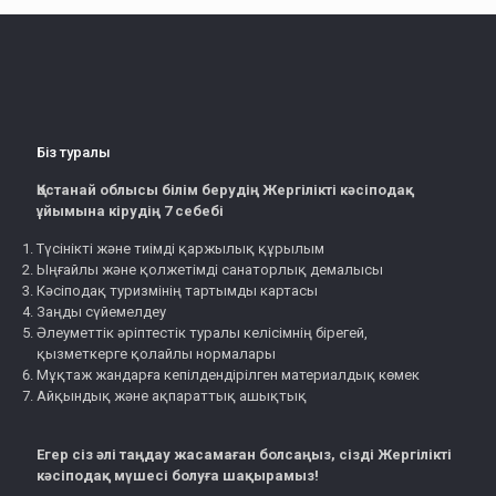
Біз туралы
Қостанай облысы білім берудің Жергілікті кәсіподақ
ұйымына кірудің 7 себебі
Түсінікті және тиімді қаржылық құрылым
Ыңғайлы және қолжетімді санаторлық демалысы
Кәсіподақ туризмінің тартымды картасы
Заңды сүйемелдеу
Әлеуметтік әріптестік туралы келісімнің бірегей,
қызметкерге қолайлы нормалары
Мұқтаж жандарға кепілдендірілген материалдық көмек
Айқындық және ақпараттық ашықтық
Егер сіз әлі таңдау жасамаған болсаңыз, сізді Жергілікті
кәсіподақ мүшесі болуға шақырамыз!