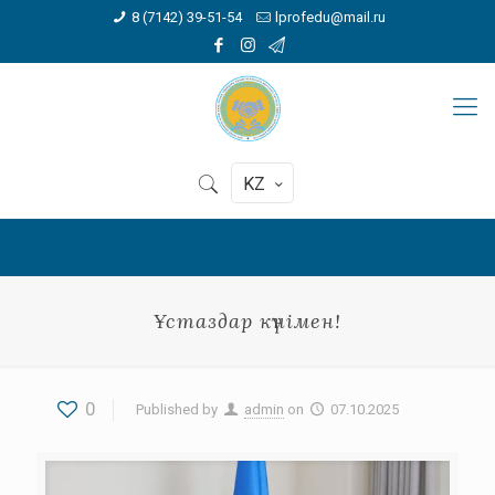
8 (7142) 39-51-54
lprofedu@mail.ru
KZ
Ұстаздар күнімен!
0
Published by
admin
on
07.10.2025