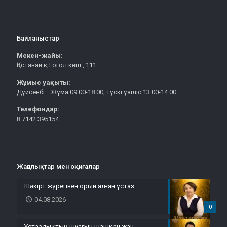
Байланыстар
Мекен-жайы:
Қостанай қ.Гогол көш., 111
Жұмыс уақыты:
Дүйсенбі –Жұма:09.00-18.00, түскі үзіліс 13.00-14.00
Телефондар:
8 7142 395154
Жаңалықтар мен оқиғалар
Шәкірт жүрегінен орын алған ұстаз
04.08.2026
0
Ұстаздықтың шуағын шашқан жан