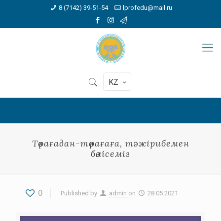
8 (7142) 39-51-54
lprofedu@mail.ru
KZ
Төрағадан-төрағаға, тәжірибемен
бөлісеміз
0
Published by
admin
on
28.05.2021