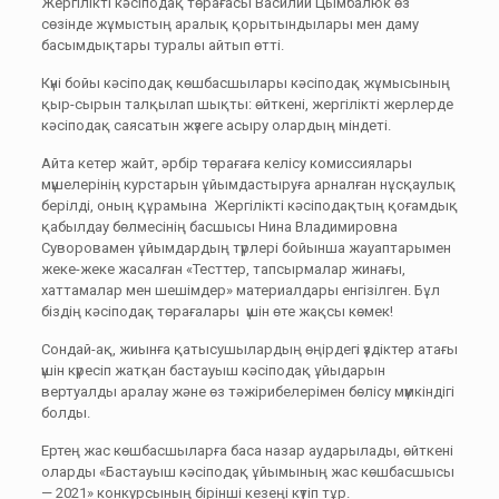
Жергілікті кәсіподақ төрағасы Василий Цымбалюк өз
сөзінде жұмыстың аралық қорытындылары мен даму
басымдықтары туралы айтып өтті.
Күні бойы кәсіподақ көшбасшылары кәсіподақ жұмысының
қыр-сырын талқылап шықты: өйткені, жергілікті жерлерде
кәсіподақ саясатын жүзеге асыру олардың міндеті.
Айта кетер жайт, әрбір төрағаға келісу комиссиялары
мүшелерінің курстарын ұйымдастыруға арналған нұсқаулық
берілді, оның құрамына Жергілікті кәсіподақтың қоғамдық
қабылдау бөлмесінің басшысы Нина Владимировна
Суворовамен ұйымдардың түрлері бойынша жауаптарымен
жеке-жеке жасалған «Тесттер, тапсырмалар жинағы,
хаттамалар мен шешімдер» материалдары енгізілген. Бұл
біздің кәсіподақ төрағалары үшін өте жақсы көмек!
Сондай-ақ, жиынға қатысушылардың өңірдегі үздіктер атағы
үшін күресіп жатқан бастауыш кәсіподақ ұйыдарын
вертуалды аралау және өз тәжірибелерімен бөлісу мүмкіндігі
болды.
Ертең жас көшбасшыларға баса назар аударылады, өйткені
оларды «Бастауыш кәсіподақ ұйымының жас көшбасшысы
— 2021» конкурсының бірінші кезеңі күтіп тұр.