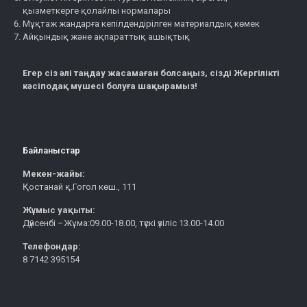
қызметкерге қолайлы нормалары
Мұқтаж жандарға кепілдендірілген материалдық көмек
Айқындық және ақпараттық ашықтық
Егер сіз әлі таңдау жасамаған болсаңыз, сізді Жергілікті
кәсіподақ мүшесі болуға шақырамыз!
Байланыстар
Мекен-жайы:
Қостанай қ.Гогол көш., 111
Жұмыс уақыты:
Дүйсенбі –Жұма:09.00-18.00, түскі үзіліс 13.00-14.00
Телефондар:
8 7142 395154