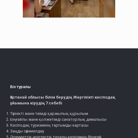
Біз туралы
Қостанай облысы білім берудің Жергілікті кәсіподақ
ұйымына кірудің 7 себебі
Түсінікті және тиімді қаржылық құрылым
Ыңғайлы және қолжетімді санаторлық демалысы
Кәсіподақ туризмінің тартымды картасы
Заңды сүйемелдеу
Әлеуметтік әріптестік туралы келісімнің бірегей,