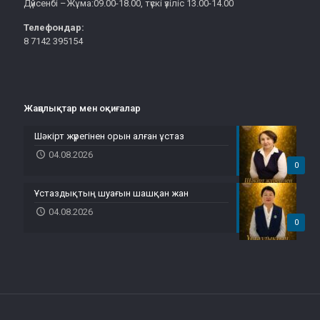
Дүйсенбі –Жұма:09.00-18.00, түскі үзіліс 13.00-14.00
Телефондар:
8 7142 395154
Жаңалықтар мен оқиғалар
Шәкірт жүрегінен орын алған ұстаз
04.08.2026
0
Ұстаздықтың шуағын шашқан жан
04.08.2026
0