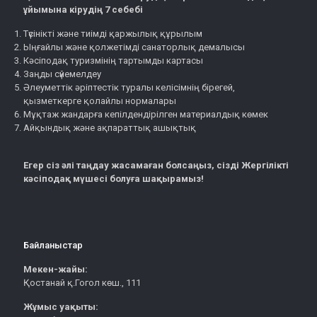
ұйымына кірудің 7 себебі
Түсінікті және тиімді қаржылық құрылым
Ыңғайлы және қолжетімді санаторлық демалысы
Кәсіподақ туризмінің тартымды картасы
Заңды сүйемелдеу
Әлеуметтік әріптестік туралы келісімнің бірегей,
қызметкерге қолайлы нормалары
Мұқтаж жандарға кепілдендірілген материалдық көмек
Айқындық және ақпараттық ашықтық
Егер сіз әлі таңдау жасамаған болсаңыз, сізді Жергілікті
кәсіподақ мүшесі болуға шақырамыз!
Байланыстар
Мекен-жайы:
Қостанай қ.Гогол көш., 111
Жұмыс уақыты: