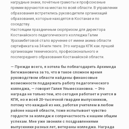
нагрудные знаки, почётные грамоты и профсоюзные
премии вручаются на местах по всей области. В управлении
образования встретились руководители организаций
образования, которые находятся в Костанае и по
соседству.
Настоящим праздничным сюрпризом для директора
Костанайского педагогического колледжа Галии
Уразамбетовой стало вручение от имени акима области
сертификата на 34 млн тенге. Это награда КПК как лучшей
организации технического, профессионального и
послесреднего образования Костанайской области.
— Прежде всего, я хотела бы поблагодарить Архимеда
Бегежановича за то, что в такое сложное время
руководством области найдены финансовые
возможности поддержать работу педагогического
колледжа, — говорит Галия Ульмесхановна. – Это
награда не только тем, кто сегодня работает и учится в
КПК, но и всей 20-тысячной гвардии выпускников,
потому что каждый из них, работая учителем в любом
районе нашей области, тоже испытывает чувство
гордости за колледж и сопричастность к нашим общим
успехам. Мне уже звонили с поздравлениями
выпускники разных лет, ветераны колледжа. Награда