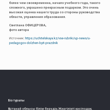
более чем своевременна, начало учебного года, такого
сложного, украшено прекрасным подарком. Это очень
высокая оценка нашего труда со стороны руководства
области, управления образования.
Светлана ОФИЦЕРОВА,
фото автора
Источник:
https://uchitelskaya.kz/vse-rubriki/up-news/u-
pedagogov-dolzhen-byit-prazdnik
Біз туралы
Қостанай облысы білім берудің Жергілікті кәсіподақ