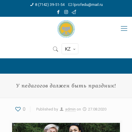
8 (7142) 39-51-54
lprofedu@mail.ru
KZ
У педагогов должен быть праздник!
0
Published by
admin
on
27.08.2020