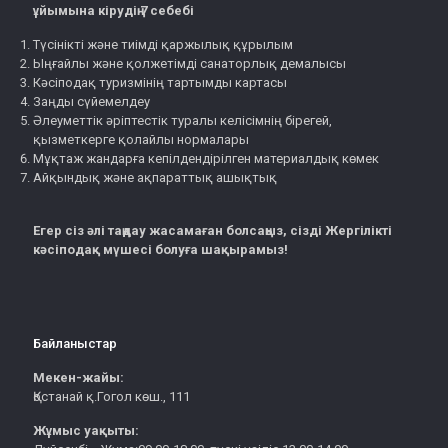
ұйымына кірудің 7 себебі
Түсінікті және тиімді қаржылық құрылым
Ыңғайлы және қолжетімді санаторлық демалысы
Кәсіподақ туризмінің тартымды картасы
Заңды сүйемелдеу
Әлеуметтік әріптестік туралы келісімнің бірегей,
қызметкерге қолайлы нормалары
Мұқтаж жандарға кепілдендірілген материалдық көмек
Айқындық және ақпараттық ашықтық
Егер сіз әлі таңдау жасамаған болсаңыз, сізді Жергілікті
кәсіподақ мүшесі болуға шақырамыз!
Байланыстар
Мекен-жайы:
Қостанай қ.Гогол көш., 111
Жұмыс уақыты: