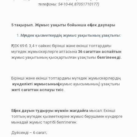
телефоны: 54-10-44, 87051710177)
5 тақырып.
Жұмыс уақыты бойынша еңбек даулары
Мүгедек қызметкердің жұмыс уақытының ұзақтығы:
ҚР ЕК 69 б. 3,4 т сәйкес бірінші және екінші топтардағы
мүгедек жұмыскерлерге аптасына
36 сағаттан аспайтын
жұмыс уақытының қысқартылған ұзақтығы
белгіленеді.
Бірінші және екінші топтардағы мүгедек жұмыскерлердің
күнделікті жұмысының
(жұмыс ауысымының) ұзақтығы
жеті сағаттан аспауы тиіс
.
Еңбек дауын тудыруы мүмкін жағдайға
мысал: Екінші
топтың мүгедек қызметкеріне жұмыс берушімен күндерге
мынадай жұмыс тәртібі белгілеген:
Дүйсенді – 6 сағат;