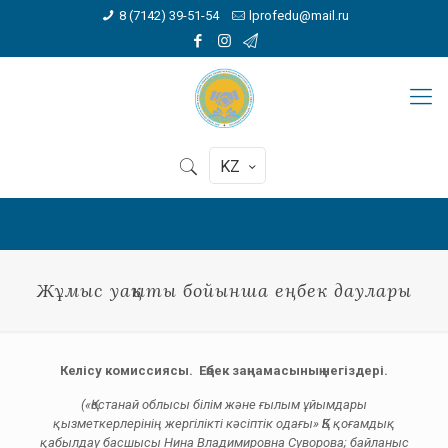
8 (7142) 39-51-54
lprofedu@mail.ru
KZ
Жұмыс уақыты бойынша еңбек даулары
Келісу комиссиясы. Еңбек заңнамасының негіздері.
(«Қостанай облысы білім және ғылым ұйымдары
қызметкерлерінің жергілікті кәсіптік одағы» ҚБ қоғамдық
қабылдау басшысы Нина Владимировна Суворова; байланыс