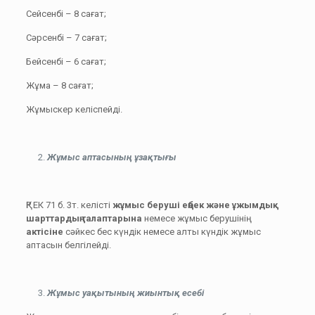
Сейсенбі – 8 сағат;
Сәрсенбі – 7 сағат;
Бейсенбі – 6 сағат;
Жұма – 8 сағат;
Жұмыскер келіспейді.
Жұмыс аптасының ұзақтығы
ҚР ЕК 71 б. 3т. келісті
ж
ұмыс беруші
еңбек және ұжымдық
шарттардың талаптарына
немесе жұмыс берушінің
актісіне
сәйкес бес күндік немесе алты күндік жұмыс
аптасын белгілейді.
Жұмыс уақытының жиынтық есебі