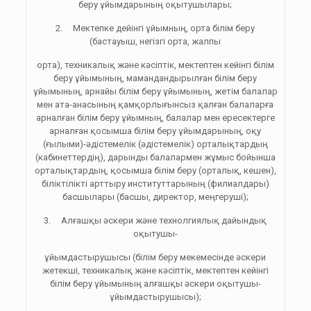
беру ұйымдарының оқытушылары;
2. Мектепке дейінгі ұйымның, орта білім беру
(бастауыш, негізгі орта, жалпы
орта), техникалық және кәсіптік, мектептен кейінгі білім
беру ұйымының, мамандандырылған білім беру
ұйымының, арнайы білім беру ұйымының, жетім балалар
мен ата-анасының қамқорлығынсыз қалған балаларға
арналған білім беру ұйымның, балалар мен ересектерге
арналған қосымша білім беру ұйымдарының, оқу
(ғылыми)-әдістемелік (әдістемелік) орталықтардың
(кабинеттердің), дарынды балалармен жұмыс бойынша
орталықтардың, қосымша білім беру (орталық, кешен),
біліктілікті арттыру институттарының (филиалдары)
басшылары (басшы, директор, меңгеруші);
3. Алғашқы әскери және технолгиялық дайындық
оқытушы-
ұйымдастырушысы (білім беру мекемесінде әскери
жетекші, техникалық және кәсіптік, мектептен кейінгі
білім беру ұйымының алғашқы әскери оқытушы-
ұйымдастырушысы);