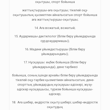
оқытушы, спорт бойынша
жаттықтырушы-аға оқытушы; тікелей оқу-
оқытушылық қызметпен айналысатын спорт бойынша
аға жаттықтырушы-оқытушы;
14. Аға вожатый, вожатый;
15. Аудармашы-дактилолог (білім беру ұйымдарында
сурдоаудармашы);
16. Мәдени ұйымдастырушы (білім беру
ұйымдарындағы);
17. Нұсқаушы: еңбек бойынша (білім беру
ұйымдарында); дене тәрбиесі
бойынша, соның ішінде арнайы білім беру ұйымдарында
тікелей оқу-тәрбие қызметімен айналысатын; дене-
спорттық ұйымдардың нұсқаушы-әдіскері, жүзу-
әдіскер нұсқаушысы, туризм бойынша нұсқаушы-
әдіскер;
18. Аға шебер, өндірістік оқыту шебері; шебер-өндірістік
оқытудың