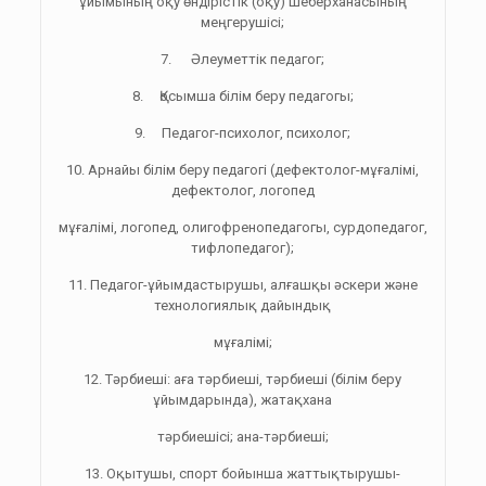
ұйымының оқу өндірістік (оқу) шеберханасының
меңгерушісі;
7. Әлеуметтік педагог;
8. Қосымша білім беру педагогы;
9. Педагог-психолог, психолог;
10. Арнайы білім беру педагогі (дефектолог-мұғалімі,
дефектолог, логопед
мұғалімі, логопед, олигофренопедагогы, сурдопедагог,
тифлопедагог);
11. Педагог-ұйымдастырушы, алғашқы әскери және
технологиялық дайындық
мұғалімі;
12. Тәрбиеші: аға тәрбиеші, тәрбиеші (білім беру
ұйымдарында), жатақхана
тәрбиешісі; ана-тәрбиеші;
13. Оқытушы, спорт бойынша жаттықтырушы-