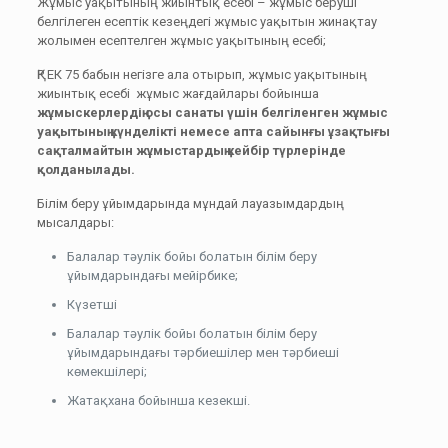
Жұмыс уақытының жиынтық есебі – жұмыс беруші
белгілеген есептік кезеңдегі жұмыс уақытын жинақтау
жолымен есептелген жұмыс уақытының есебі;
ҚР ЕК 75 бабын негізге ала отырып, жұмыс уақытының
жиынтық есебі жұмыс жағдайлары бойынша
жұмыскерлердің осы санаты үшін
белгіленген жұмыс
уақытының күнделікті немесе апта сайынғы ұзақтығы
сақталмайтын жұмыстардың кейбір түрлерінде
қолданылады.
Білім беру ұйымдарында мұндай лауазымдардың
мысалдары:
Балалар тәулік бойы болатын білім беру
ұйымдарындағы мейірбике;
Күзетші
Балалар тәулік бойы болатын білім беру
ұйымдарындағы тәрбиешілер мен тәрбиеші
көмекшілері;
Жатақхана бойынша кезекші.