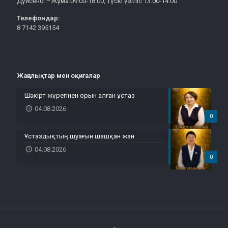
Дүйсенбі –Жұма:09.00-18.00, түскі үзіліс 13.00-14.00
Телефондар:
8 7142 395154
Жаңалықтар мен оқиғалар
Шәкірт жүрегінен орын алған ұстаз
04.08.2026
0
Ұстаздықтың шуағын шашқан жан
04.08.2026
0