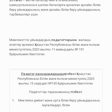
25 сағат
— жетім балалар мен ата-анасының
қамқорлығынсыз қалған балаларға арналған арнайы білім
беру ұйымдарының және арнайы білім беру ұйымдарының
тәрбиешілері үшін.
Мемлекеттік ұйымдардың
педагогтарына
жалақы
есептеу ережесі Қазақстан Республикасы білім және ғылым
министрлігінің 2020 жылғы 11 мамырдағы № 191
бұйрығымен бекітілген.
Педагог лауазымдарының
тізбесі
Қазақстан
Республикасы Білім және ғылым министрінің 2020
жылғы 15 сәуірдегі №145 бұйрығымен бекітілген.
Педагогтар лауазымының
тізбесі:
1. Мектепке дейінгі және орта білім беру ұйымдарының
мұғалімдері, білім