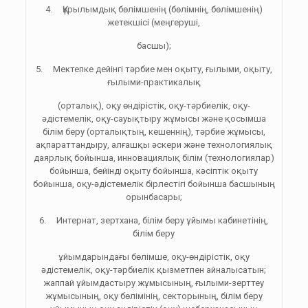
4. Құрылымдық бөлімшенің (бөлімнің, бөлімшенің)
жетекшісі (меңгеруші,
басшы);
5. Мектепке дейінгі тәрбие мен оқыту, ғылыми, оқыту,
ғылыми-практикалық
(орталық), оқу өндірістік, оқу-тәрбиелік, оқу-
әдістемелік, оқу-сауықтыру жұмысы және қосымша
білім беру (орталықтың, кешеннің), тәрбие жұмысы,
ақпараттандыру, алғашқы әскери және технологиялық
даярлық бойынша, инновациялық білім (технологиялар)
бойынша, бейінді оқыту бойынша, кәсіптік оқыту
бойынша, оқу-әдістемелік бірлестігі бойынша басшының
орынбасары;
6. Интернат, зертхана, білім беру ұйымы кабинетінің,
білім беру
ұйымдарындағы бөлімше, оқу-өндірістік, оқу
әдістемелік, оқу-тәрбиелік қызметпен айналысатын;
жаппай ұйымдастыру жұмысының, ғылыми-зерттеу
жұмысының, оқу бөлімінің, секторының, білім беру