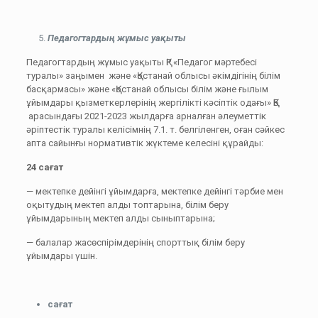
Педагогтардың жұмыс уақыты
Педагогтардың жұмыс уақыты ҚР «Педагог мәртебесі
туралы» заңымен және «Қостанай облысы әкімдігінің білім
басқармасы» және «Қостанай облысы білім және ғылым
ұйымдары қызметкерлерінің жергілікті кәсіптік одағы» ҚБ
арасындағы 2021-2023 жылдарға арналған әлеуметтік
әріптестік туралы келісімнің 7.1. т. белгіленген, оған сәйкес
апта сайынғы нормативтік жүктеме келесіні құрайды:
24 сағат
— мектепке дейінгі ұйымдарға, мектепке дейінгі тәрбие мен
оқытудың мектеп алды топтарына, білім беру
ұйымдарының мектеп алды сыныптарына;
— балалар жасөспірімдерінің спорттық білім беру
ұйымдары үшін.
сағат