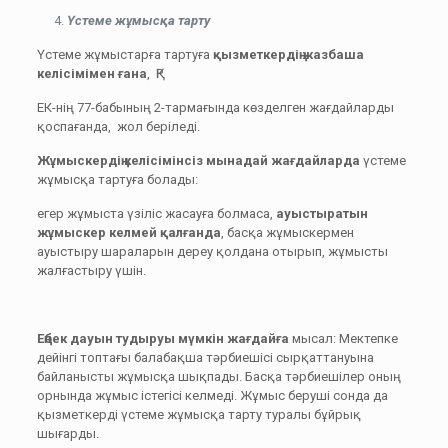
Үстеме жұмысқа тарту
Үстеме жұмыстарға тартуға
қызметкердің жазбаша
келісімімен ғана
, ҚР
ЕК-нің 77-бабының 2-тармағында көзделген жағдайларды
қоспағанда, жол беріледі.
Жұмыскердің келісімінсіз мынадай жағдайларда
үстеме
жұмысқа тартуға болады:
егер жұмыста үзіліс жасауға болмаса,
ауыстыратын
жұмыскер келмей қалғанда
, басқа жұмыскермен
ауыстыру шараларын дереу қолдана отырып, жұмысты
жалғастыру үшін.
Еңбек дауын тудыруы мүмкін жағдайға
мысал: Мектепке
дейінгі топтағы балабақша тәрбиешісі сырқаттануына
байланысты жұмысқа шықпады. Басқа тәрбиешілер оның
орнында жұмыс істегісі келмеді. Жұмыс беруші сонда да
қызметкерді үстеме жұмысқа тарту туралы бұйрық
шығарды.