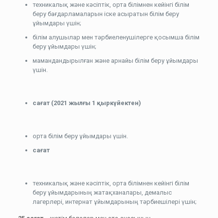
техникалық және кәсіптік, орта білімнен кейінгі білім
беру бағдарламаларын іске асыратын білім беру
ұйымдары үшін;
білім алушылар мен тәрбиеленушілерге қосымша білім
беру ұйымдары үшін;
мамандандырылған және арнайы білім беру ұйымдары
үшін.
сағат (2021 жылғы 1 қыркүйектен)
орта білім беру ұйымдары үшін.
с
ағат
техникалық және кәсіптік, орта білімнен кейінгі білім
беру ұйымдарының жатақханалары, демалыс
лагерлері, интернат ұйымдарының тәрбиешілері үшін;