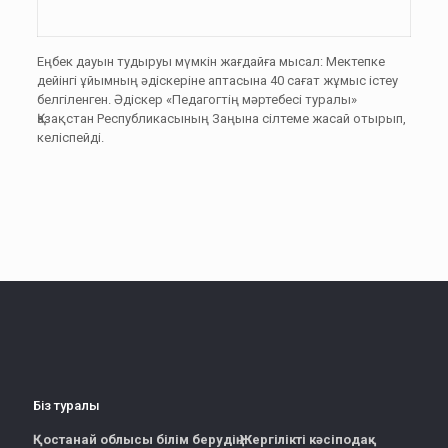
Еңбек дауын тудыруы мүмкін жағдайға мысал: Мектепке
дейінгі ұйымның әдіскеріне аптасына 40 сағат жұмыс істеу
белгіленген. Әдіскер «Педагогтің мәртебесі туралы»
Қазақстан Республикасының Заңына сілтеме жасай отырып,
келіспейді.
Біз туралы
Қостанай облысы білім берудің Жергілікті кәсіподақ