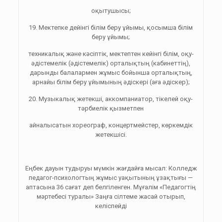
оқытушысы;
19. Мектепке дейінгі білім беру ұйымы, қосымша білім
беру ұйымы;
техникалық және кәсіптік, мектептен кейінгі білім, оқу-
әдістемелік (әдістемелік) орталықтың (кабинеттің),
дарынды балалармен жұмыс бойынша орталықтың,
арнайы білім беру ұйымының әдіскері (аға әдіскер);
20. Музыкалық жетекші, аккомпаниатор, тікелей оқу-
тәрбиелік қызметпен
айналысатын хореограф, концертмейстер, көркемдік
жетекшісі.
Еңбек дауын тудыруы мүмкін жағдайға мысал: Колледж
педагог-психологтың жұмыс уақытының ұзақтығы —
аптасына 36 сағат деп белгіленген. Мұғалім «Педагогтің
мәртебесі туралы» Заңға сілтеме жасай отырып,
келіспейді