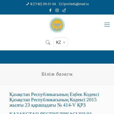
8 (7142) 39-51-54
lprofedu@mail.ru
KZ
Білім базасы
Қазақстан Республикасының Еңбек Кодексі
Қазақстан Республикасының Кодексі 2015
жылғы 23 қарашадағы № 414-V ҚРЗ