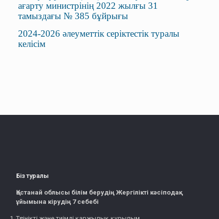
ағарту министрінің 2022 жылғы 31
тамыздағы № 385 бұйрығы
2024-2026 әлеуметтік серіктестік туралы
келісім
Біз туралы
Қостанай облысы білім берудің Жергілікті кәсіподақ
ұйымына кірудің 7 себебі
Түсінікті және тиімді қаржылық құрылым