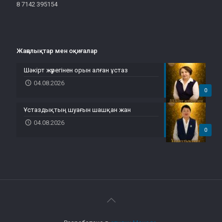
8 7142 395154
Жаңалықтар мен оқиғалар
Шәкірт жүрегінен орын алған ұстаз
04.08.2026
0
Ұстаздықтың шуағын шашқан жан
04.08.2026
0