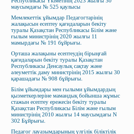
Республикасы Үкіметінің 2023 жылғы 30
маусымдағы № 525 қаулысы
Мемлекеттік ұйымдар Педагогтарінің
жалақысын есептеу қағидаларын бекіту
туралы Қазақстан Республикасы Білім және
ғылым министрінің 2020 жылғы 11
мамырдағы № 191 бұйрығы.
Орташа жалақыны есептеудің бірыңғай
қағидаларын бекіту туралы Қазақстан
Республикасы Денсаулық сақтау және
әлеуметтік даму министрінің 2015 жылғы 30
қарашадағы № 908 бұйрығы.
Бiлiм ұйымдары мен ғылыми ұйымдардың
қызметкерлерiне мамандық бойынша жұмыс
стажын есептеу ережесiн бекiту туралы
Қазақстан Республикасы Білім және ғылым
министрінің 2010 жылғы 14 маусымдағы N
302 Бұйрығы.
Педагог лауазымдарының үлгілік біліктілік