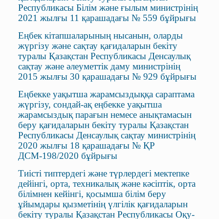
Республикасы Білім және ғылым министрінің
2021 жылғы 11 қарашадағы № 559 бұйрығы
Еңбек кітапшаларының нысанын, оларды
жүргізу және сақтау қағидаларын бекіту
туралы Қазақстан Республикасы Денсаулық
сақтау және әлеуметтік даму министрінің
2015 жылғы 30 қарашадағы № 929 бұйрығы
Еңбекке уақытша жарамсыздыққа сараптама
жүргізу, сондай-ақ еңбекке уақытша
жарамсыздық парағын немесе анықтамасын
беру қағидаларын бекіту туралы Қазақстан
Республикасы Денсаулық сақтау министрінің
2020 жылғы 18 қарашадағы № ҚР
ДСМ-198/2020 бұйрығы
Тиісті типтердегі және түрлердегі мектепке
дейінгі, орта, техникалық және кәсіптік, орта
білімнен кейінгі, қосымша білім беру
ұйымдары қызметінің үлгілік қағидаларын
бекіту туралы Қазақстан Республикасы Оқу-