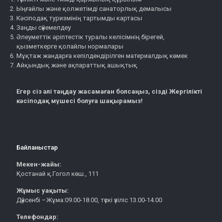
Ыңғайлы және қолжетімді санаторлық демалысы
Кәсіподақ туризмінің тартымды картасы
Заңды сүйемелдеу
Әлеуметтік әріптестік туралы келісімнің бірегей,
қызметкерге қолайлы нормалары
Мұқтаж жандарға кепілдендірілген материалдық көмек
Айқындық және ақпараттық ашықтық
Егер сіз әлі таңдау жасамаған болсаңыз, сізді Жергілікті
кәсіподақ мүшесі болуға шақырамыз!
Байланыстар
Мекен-жайы:
Қостанай қ.Гогол көш., 111
Жұмыс уақыты:
Дүйсенбі –Жұма:09.00-18.00, түскі үзіліс 13.00-14.00
Телефондар: