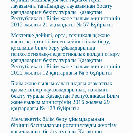
лауазымға тағайындау, лауазымнан босату
қағидаларын бекіту туралы Қазақстан
Республикасы Білім және ғылым министрінің
2012 жылғы 21 ақпандағы № 57 Бұйрығы
Мектепке дейінгі, орта, техникалық және
кәсіптік, орта білімнен кейінгі білім беру,
қосымша білім беру ұйымдарында
психологиялық-педагогикалық қолдап отыру
қағидаларын бекіту туралы Қазақстан
Республикасы Білім және ғылым министрінің
2022 жылғы 12 қаңтардағы № 6 бұйрығы
Білім және ғылым саласындағы азаматтық
қызметшілер лауазымдарының тізілімін
бекіту туралы Қазақстан Республикасы Білім
және ғылым министрінің 2016 жылғы 29
қаңтардағы № 123 бұйрығы
Мемлекеттік білім беру ұйымдарының
бірінші басшыларын ротациялауды жүргізу
қағидаларын бекіту туралы Қазақстан