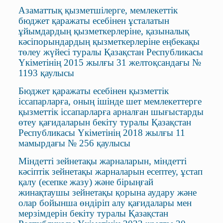
Азаматтық қызметшілерге, мемлекеттік
бюджет қаражаты есебінен ұсталатын
ұйымдардың қызметкерлеріне, қазыналық
кәсіпорындардың қызметкерлеріне еңбекақы
төлеу жүйесі туралы Қазақстан Республикасы
Үкіметінің 2015 жылғы 31 желтоқсандағы №
1193 қаулысы
Бюджет қаражаты есебінен қызметтік
іссапарларға, оның ішінде шет мемлекеттерге
қызметтік іссапарларға арналған шығыстарды
өтеу қағидаларын бекіту туралы Қазақстан
Республикасы Үкіметінің 2018 жылғы 11
мамырдағы № 256 қаулысы
Міндетті зейнетақы жарналарын, міндетті
кәсіптік зейнетақы жарналарын есептеу, ұстап
қалу (есепке жазу) және бірыңғай
жинақтаушы зейнетақы қорына аудару және
олар бойынша өндіріп алу қағидалары мен
мерзімдерін бекіту туралы Қазақстан