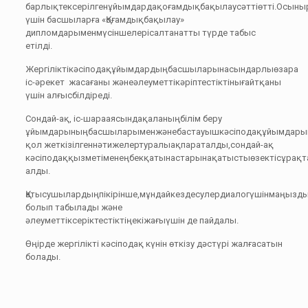
барлықтексерілгенұйымдардақоғамдықбақылаусәттіөтті.Осыны
үшін басшыларға «Қоғамдықбақылау»
дипломдарыменмүсіншелерісалтанатты түрде табыс
етілді.
Жергіліктікәсіподақұйымдардыңбасшыларынасындарлыөзара
іс-әрекет жасағаны жәнеәлеуметтікәріптестіктінығайтқаны
үшін алғысбілдіреді.
Сондай-ақ, іс-шарааясындақаланыңбілім беру
ұйымдарыныңбасшыларыменжәнебастауышкәсіподақұйымдарының
қол жеткізілгеннәтижелертуралыақпараталды,сондай-ақ
кәсіподаққызметіменеңбекқатынастарынақатыстыөзектісұрақт
алды.
Қатысушылардыңпікірінше,мұндайкездесулердиалогүшінмаңызд
болып табылады және
әлеуметтіксеріктестіктіңекіжағыүшін де пайдалы.
Өңірде жергілікті кәсіподақ күнін өткізу дәстүрі жалғасатын
болады.