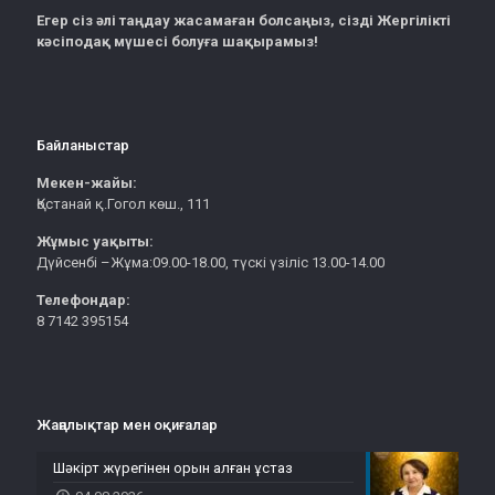
Егер сіз әлі таңдау жасамаған болсаңыз, сізді Жергілікті
кәсіподақ мүшесі болуға шақырамыз!
Байланыстар
Мекен-жайы:
Қостанай қ.Гогол көш., 111
Жұмыс уақыты:
Дүйсенбі –Жұма:09.00-18.00, түскі үзіліс 13.00-14.00
Телефондар:
8 7142 395154
Жаңалықтар мен оқиғалар
Шәкірт жүрегінен орын алған ұстаз