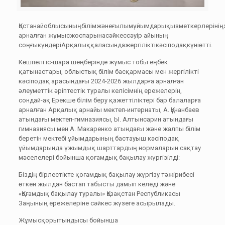
Қостанайоблысыныңбілімжәнеғылымұйымдарықызметкерлерініңж
арналған жұмысжоспарынасәйкессәуір айының
соңғыкүндеріАрқалыққаласындажергіліктікәсіподақкүніөтті.
Көшпелі іс-шара шеңберінде жұмыс тобы еңбек
қатынастары, облыстық білім басқармасы мен жергілікті
кәсіподақ арасындағы 2024-2026 жылдарға арналған
әлеуметтік әріптестік туралы келісімнің ережелерін,
сондай-ақ Ерекше білім беру қажеттіліктері бар балаларға
арналған Арқалық арнайы мектеп-интернаты, А. Құнанбаев
атындағы мектеп-гимназиясы, Ы. Алтынсарин атындағы
гимназиясы мен А. Макаренко атындағы және жалпы білім
беретін мектебі ұйымдарының бастауыш кәсіподақ
ұйымдарында ұжымдық шарттардың нормаларын сақтау
мәселелері бойынша қоғамдық бақылау жүргізілді:
Біздің бірлестікте қоғамдық бақылау жүргізу тәжірибесі
өткен жылдан бастап табысты дамып келеді және
«Қоғамдық бақылау туралы» Қазақстан Республикасы
Заңының ережелеріне сәйкес жүзеге асырылады.
Жұмысқорытындысы бойынша