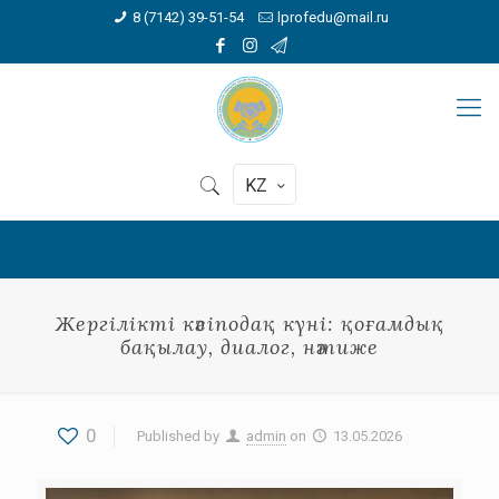
8 (7142) 39-51-54
lprofedu@mail.ru
KZ
Жергілікті кәсіподақ күні: қоғамдық
бақылау, диалог, нәтиже
0
Published by
admin
on
13.05.2026