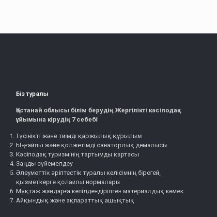
Біз туралы
Қостанай облысы білім берудің Жергілікті кәсіподақ
ұйымына кірудің 7 себебі
Түсінікті және тиімді қаржылық құрылым
Ыңғайлы және қолжетімді санаторлық демалысы
Кәсіподақ туризмінің тартымды картасы
Заңды сүйемелдеу
Әлеуметтік әріптестік туралы келісімнің бірегей,
қызметкерге қолайлы нормалары
Мұқтаж жандарға кепілдендірілген материалдық көмек
Айқындық және ақпараттық ашықтық