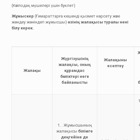
(Кәсіподақ мүшелері үшін буклет)
Жұмыскер
(Ғимараттарға кешенді қызмет көрсету және
жөндеу жөніндегі жұмысшы)
өзінің жалақысы туралы нені
білу керек.
Ж
Жүргізушінің
Жалақыны
жалақсы, оның
есептеу
Жалақы
құрамдас
бөліктері неге
байланысты
1. . Жұмысшының
жалақысы
білімге
деңгейіне де