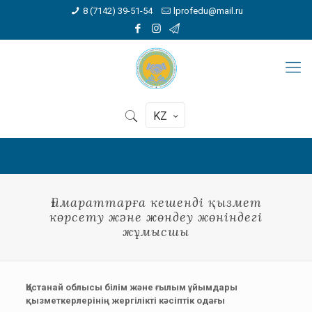
8 (7142) 39-51-54
lprofedu@mail.ru
KZ
Ғимараттарға кешенді қызмет
көрсету және жөндеу жөніндегі
жұмысшы
Қостанай облысы білім және ғылым ұйымдары
қызметкерлерінің жергілікті кәсіптік одағы