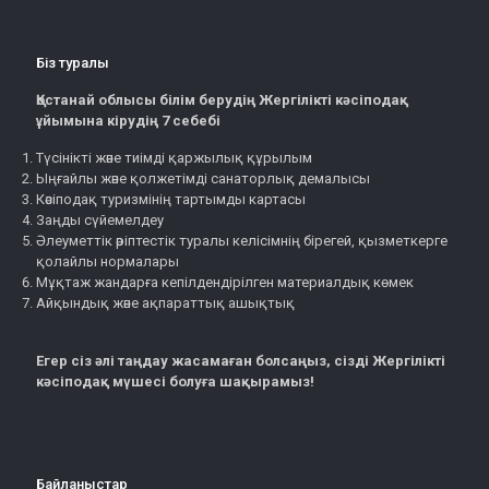
Біз туралы
Қостанай облысы білім берудің Жергілікті кәсіподақ
ұйымына кірудің 7 себебі
Түсінікті және тиімді қаржылық құрылым
Ыңғайлы және қолжетімді санаторлық демалысы
Кәсіподақ туризмінің тартымды картасы
Заңды сүйемелдеу
Әлеуметтік әріптестік туралы келісімнің бірегей, қызметкерге
қолайлы нормалары
Мұқтаж жандарға кепілдендірілген материалдық көмек
Айқындық және ақпараттық ашықтық
Егер сіз әлі таңдау жасамаған болсаңыз, сізді Жергілікті
кәсіподақ мүшесі болуға шақырамыз!
Байланыстар