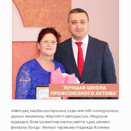
«Кәсіподақ көшбасшыларының үздік мектебі» конкурсының
даусыз жеңімпазы Жергілікті кәсіподақтың «Федоров
аудандық білім қызметкерлерінің кәсіптік одақ ұйымы»
филиалы болды. Филиал төрайымы Надежда Аслиева