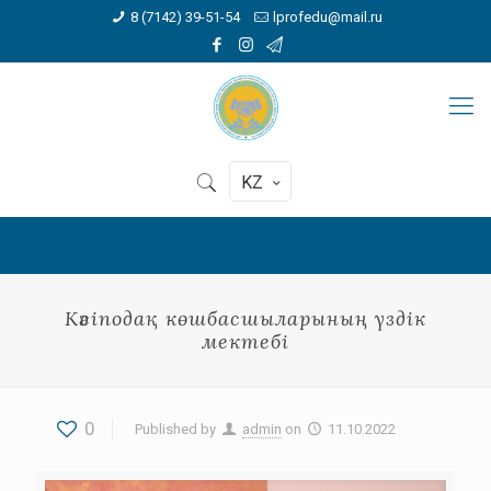
8 (7142) 39-51-54
lprofedu@mail.ru
KZ
Кәсіподақ көшбасшыларының үздік
мектебі
0
Published by
admin
on
11.10.2022