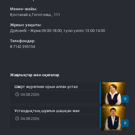
Мекен-жайы:
Қостанай қ.Гогол көш., 111
Жұмыс уақыты:
Дүйсенбі –Жұма:09.00-18.00, түскі үзіліс 13.00-14.00
Телефондар:
8 7142 395154
Жаңалықтар мен оқиғалар
Шәкірт жүрегінен орын алған ұстаз
04.08.2026
0
Ұстаздықтың шуағын шашқан жан
04.08.2026
0