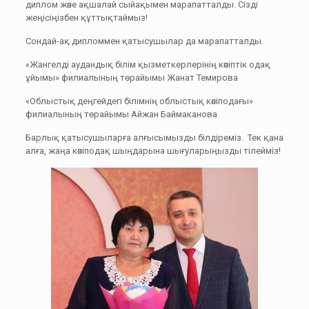
диплом және ақшалай сыйақымен марапатталды. Сізді
жеңісіңізбен құттықтаймыз!
Сондай-ақ дипломмен қатысушылар да марапатталды.
«Жангелді аудандық білім қызметкерлерінің кәсіптік одақ
ұйымы» филиалының төрайымы Жанат Темирова
«Облыстық деңгейдегі білімнің облыстық кәсіподағы»
филиалының төрайымы Айжан Баймаканова
Барлық қатысушыларға алғысымызды білдіреміз. Тек қана
алға, жаңа кәсіподақ шыңдарына шығуларыңызды тілейміз!