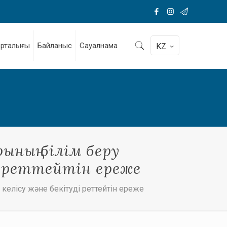
орталығы
Байланыс
Сауалнама
KZ
ының білім беру
і реттейтін ереже
, келісу және бекітуді реттейтін ереже