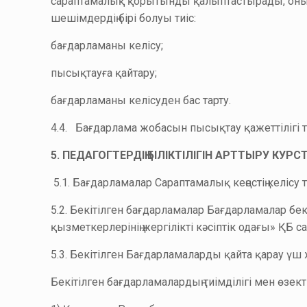
сараптамалық қорытынды қалыптастырады, оны Уә
шешімдердің бірі болуы тиіс:
бағдарламаны келісу;
пысықтауға қайтару;
бағдарламаны келісуден бас тарту.
4.4. Бағдарлама жобасын пысықтау қажеттілігі
5. ПЕДАГОГТЕРДІҢ БІЛІКТІЛІГІН АРТТЫРУ КУР
5.1. Бағдарламалар Сараптамалық кеңестің келісу
5.2. Бекітілген бағдарламалар Бағдарламалар б
қызметкерлерінің жергілікті кәсіптік одағы» ҚБ
5.3. Бекітілген Бағдарламаларды қайта қарау ү
Бекітілген бағдарламалардың тиімділігі мен өзек