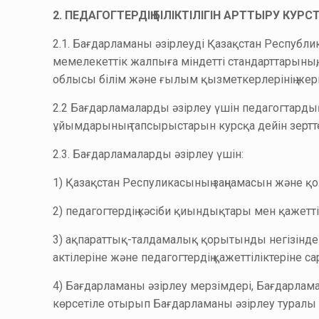
2. ПЕДАГОГТЕРДІҢ БІЛІКТІЛІГІН АРТТЫРУ КУ
2.1. Бағдарламаны әзірлеуді Қазақстан Республик
мемелекеттік жалпыға міндетті стандарттарының
облысы білім және ғылым қызметкерлерінің жергі
2.2 Бағдарламаларды әзірлеу үшін педагогтардың
ұйымдарының тапсырыстарын курсқа дейін зертт
2.3. Бағдарламаларды әзірлеу үшін:
1) Қазақстан Респуликасының заңнамасын және қо
2) педагогтердің кәсіби қиындықтары мен қажетт
3) ақпараттық-талдамалық қорытынды негізінде 
актілеріне және педагогтердің қажеттіліктеріне 
4) Бағдарламаны әзірлеу мерзімдері, Бағдарлам
көрсетіле отырып Бағдарламаны әзірлеу туралы 