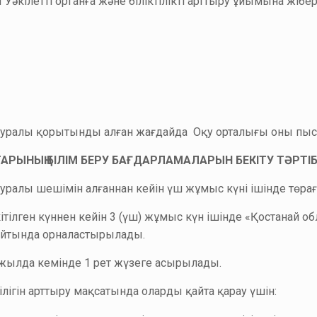
кілетті органға және біліктілікті арттыру ұйымына жіб
 туралы қорытынды алған жағдайда Оқу орталығы оны пысы
СТАРЫНЫҢ БІЛІМ БЕРУ БАҒДАРЛАМАЛАРЫН БЕКІТУ ТӘРТІБ
 туралы шешімін алғаннан кейін үш жұмыс күні ішінде төраға
екітілген күннен кейін 3 (үш) жұмыс күн ішінде «Қостана
 сайтында орналастырылады.
ш жылда кемінде 1 рет жүзеге асырылады.
тілігін арттыру мақсатында оларды қайта қарау үшін: