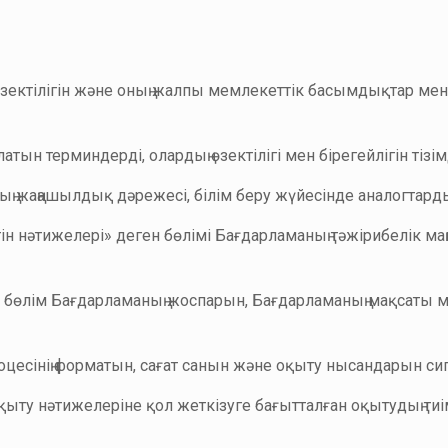
зектілігін және оның жалпы мемлекеттік басымдықтар м
ын терминдерді, олардың өзектілігі мен бірегейлігін тізім
ң жаңашылдық дәрежесі, білім беру жүйесінде аналогтард
ін нәтижелері» деген бөлімі Бағдарламаның тәжірибелік ма
өлім Бағдарламаның жоспарын, Бағдарламаның мақсаты мен
оцесінің форматын, сағат санын және оқыту нысандарын си
қыту нәтижелеріне қол жеткізуге бағытталған оқытудың ти