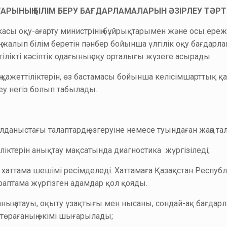
РСТАРЫНЫҢ БІЛІМ БЕРУ БАҒДАРЛАМАЛАРЫН ӘЗІРЛЕУ ТӘРТІ
асы оқу-ағарту министрінің бұйрықтарымен және осы ережеме
, жалып білім беретін пәнбер бойынша үлгілік оқу бағдар
лікті кәсіптік одағының оқу орталығы жүзеге асырады.
 қажеттіліктерін, өз бастамасы бойынша келісімшарттық қа
еу негіз болып табылады.
лданыстағы талаптардң өзгеруіне немесе туындаған жаңа тал
іліктерін анықтау мақсатында диагностика жүргізіледі;
хаттама шешімі ресімделеді. Хаттамаға Қазақстан Респуб
сараптама жүргізген адамдар қол қояды.
аның атауы, оқыту ұзақтығы мен нысаны, сондай-ақ бағда
төрағаның өкімі шығарылады;