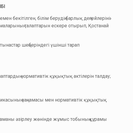
БІ
н бекітілген, білім берудің барлық деңгейлерінің
ламаларының талаптарын ескере отырып, Қостанай
тынастар шеңберіндегі үшінші тарап
аптардың нормативтік құқықтық актілерін талдау;
ликасының заңнамасы мен нормативтік құқықтық
рламаны әзірлеу жөнінде жұмыс тобының құрамы