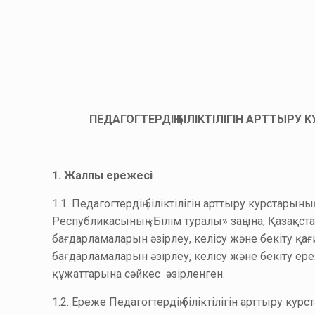
ПЕДАГОГТЕРДІҢ БІЛІКТІЛІГІН АРТТЫРУ
1. Жалпы ережесі
1.1. Педагогтердің біліктілігін арттыру курстарын
Республикасының «Білім туралы» заңына, Қазақста
бағдарламаларын әзірлеу, келісу және бекіту қ
бағдарламаларын әзірлеу, келісу және бекіту ер
құжаттарына сәйкес әзірленген.
1.2. Ереже Педагогтердің біліктілігін арттыру ку