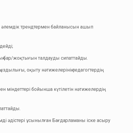
ен әлемдік трендтермен байланысын ашып
дейді;
ың бар/жоқтығын талдауды сипаттайды.
ңыздылығы, оқыту нәтижелерінің педагогтердің
 міндеттері бойынша күтілетін нәтижелердің
паттайды.
імді әдістері ұсынылған Бағдарламаны іске асыру