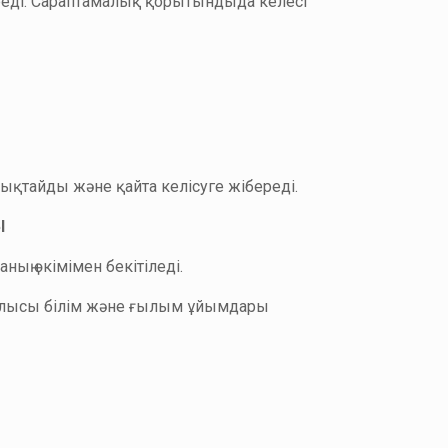
ереді. Сараптамалық қорытындыда келесі
қтайды және қайта келісуге жібереді.
І
ның өкімімен бекітіледі.
й облысы білім және ғылым ұйымдары