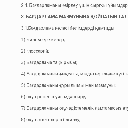
2.4. Бағдарламаны әзірлеу үшін сыртқы ұйымдар
3. БАҒДАРЛАМА МАЗМҰНЫНА ҚОЙЛАТЫН ТА
3.1.Бағдарлама келесі бөлімдерді қамтиды
1) жалпы ережелер;
2) глоссарий;
3) Бағдарлама тақырыбы;
4) Бағдарламаның мақсаты, міндеттері және күтіл
5) Бағдарламаның құрылымы мен мазмұны;
6) оқу процесін ұйымдастыру;
7) Бағдарламаны оқу-әдістемелік қамтамасыз ет
8) оқу нәтижелерін бағалау;