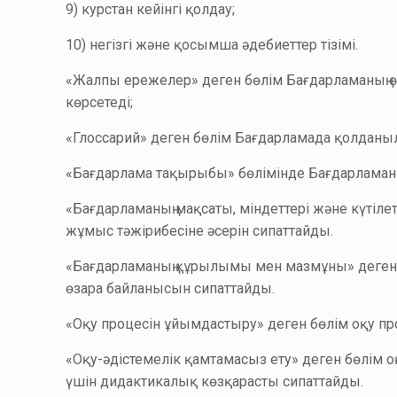
9) курстан кейінгі қолдау;
10) негізгі және қосымша әдебиеттер тізімі.
«Жалпы ережелер» деген бөлім Бағдарламаның ө
көрсетеді;
«Глоссарий» деген бөлім Бағдарламада қолданылат
«Бағдарлама тақырыбы» бөлімінде Бағдарламаны
«Бағдарламаның мақсаты, міндеттері және күтілет
жұмыс тәжірибесіне әсерін сипаттайды.
«Бағдарламаның құрылымы мен мазмұны» деген б
өзара байланысын сипаттайды.
«Оқу процесін ұйымдастыру» деген бөлім оқу пр
«Оқу-әдістемелік қамтамасыз ету» деген бөлім о
үшін дидактикалық көзқарасты сипаттайды.