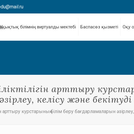
edu@mail.ru
Құқықтық білімнің виртуалды мектебі
Баспасөз қызметі
Оқу 
біліктілігін арттыру курстар
әзірлеу, келісу және бекітуд
гін арттыру курстарының білім беру бағдарламаларын әзірлеу