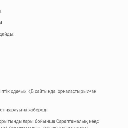
.
І
лдайды:
сіптік одағы» ҚБ сайтында орналастырылған
тің қарауына жібереді.
у қорытындылары бойынша Сараптамалық кеңес