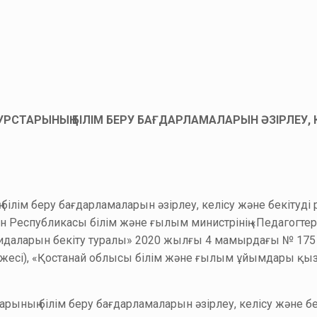
 КУРСТАРЫНЫҢ БІЛІМ БЕРУ БАҒДАРЛАМАЛАРЫН ӘЗІРЛЕУ, 
ың білім беру бағдарламаларын әзірлеу, келісу және бекітуд
н Республикасы білім және ғылым министрінің «Педагогтердің
ағидаларын бекіту туралы» 2020 жылғы 4 мамырдағы № 175 б
ежесі), «Қостанай облысы білім және ғылым ұйымдары қызме
рстарының білім беру бағдарламаларын әзірлеу, келісу және б