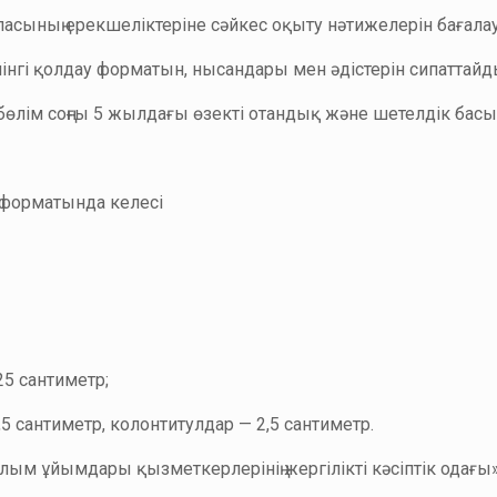
асының ерекшеліктеріне сәйкес оқыту нәтижелерін бағалауды
йінгі қолдау форматын, нысандары мен әдістерін сипаттайд
н бөлім соңғы 5 жылдағы өзекті отандық және шетелдік б
 форматында келесі
,25 сантиметр;
1,5 сантиметр, колонтитулдар — 2,5 сантиметр.
ылым ұйымдары қызметкерлерінің жергілікті кәсіптік одағ