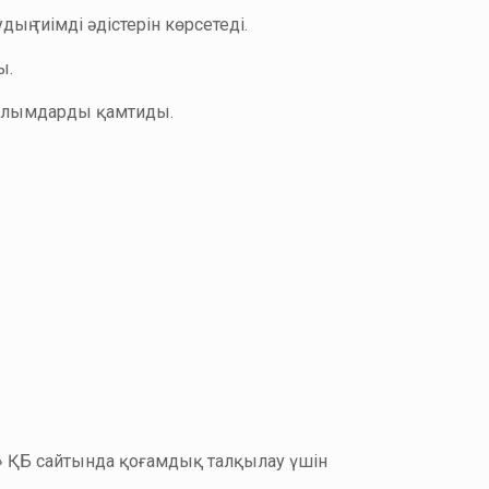
ң тиімді әдістерін көрсетеді.
ы.
асылымдарды қамтиды.
ы» ҚБ сайтында қоғамдық талқылау үшін