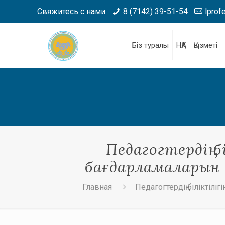
Свяжитесь с нами
8 (7142) 39-51-54
lprof
Біз туралы
НҚА
Қызметі
Педагогтердің 
бағдарламаларын 
Главная
Педагогтердің біліктілі