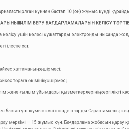
наластырлған күннен бастап 10 (он) жұмыс күнді құрайды
СТАРЫНЫҢ БІЛІМ БЕРУ БАҒДАРЛАМАЛАРЫН КЕЛІСУ ТӘРТІБ
нға келісу үшін келесі құжаттарды электронды нысанда жо
гі ілеспе хат;
әйкес хаттаманың көшірмесі;
йкес төраға өкімінің көшірмесі;
лім және ғылым ұйымдары қызметкерлерінің жергілікті кә
ннен бастап үш жұмыс күні ішінде оларды Сараптамалық кеңес
 қарау мерзімі — 15 жұмыс күн. Бағдарлама жобасын қара