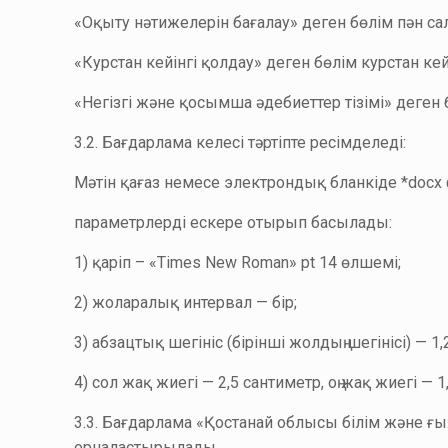
«Оқыту нәтижелерін бағалау» деген бөлім пән сал
«Курстан кейінгі қолдау» деген бөлім курстан ке
«Негізгі және қосымша әдебиеттер тізімі» деге
3.2. Бағдарлама келесі тәртіпте ресімделеді:
Мәтін қағаз немесе электрондық бланкіде *docx
параметрлерді ескере отырып басылады:
1) қаріп – «Times New Roman» pt 14 өлшемі;
2) жоларалық интервал — бір;
3) абзацтық шегініс (бірінші жолдың шегінісі) — 1
4) сол жақ жиегі — 2,5 сантиметр, оң жақ жиегі — 
3.3. Бағдарлама «Қостанай облысы білім және ғ
орналастырылады.