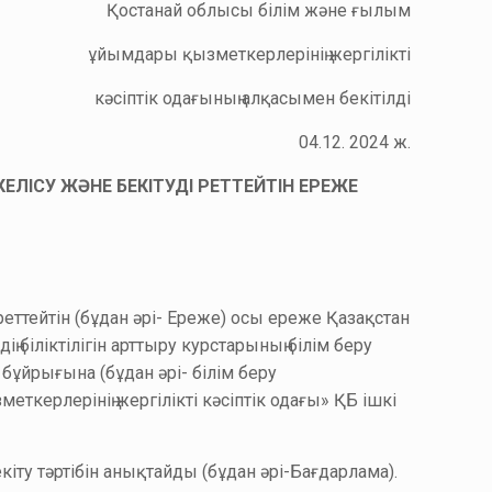
Қостанай облысы білім және ғылым
ұйымдары қызметкерлерінің жергілікті
кәсіптік одағының алқасымен бекітілді
04.12. 2024 ж.
КЕЛІСУ ЖӘНЕ БЕКІТУДІ РЕТТЕЙТІН ЕРЕЖЕ
і реттейтін (бұдан әрі- Ереже) осы ереже Қазақстан
 біліктілігін арттыру курстарының білім беру
ұйрығына (бұдан әрі- білім беру
ткерлерінің жергілікті кәсіптік одағы» ҚБ ішкі
екіту тәртібін анықтайды (бұдан әрі-Бағдарлама).