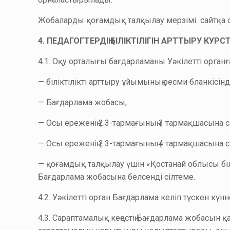
Жобаларды қоғамдық талқылау мерзімі сайтқа ор
4. ПЕДАГОГТЕРДІҢ БІЛІКТІЛІГІН АРТТЫРУ КУР
4.1. Оқу орталығы бағдарламаны Уәкілетті орга
— біліктілікті арттыру ұйымының ресми бланкісінде
— Бағдарлама жобасы;
— Осы ереженің 2.3-тармағының 3 тармақшасына с
— Осы ереженің 2.3-тармағының 4 тармақшасына сә
— қоғамдық талқылау үшін «Қостанай облысы бі
Бағдарлама жобасына белсенді сілтеме.
4.2. Уәкілетті орган Бағдарлама келіп түскен кү
4.3. Сараптамалық кеңестің Бағдарлама жобасын