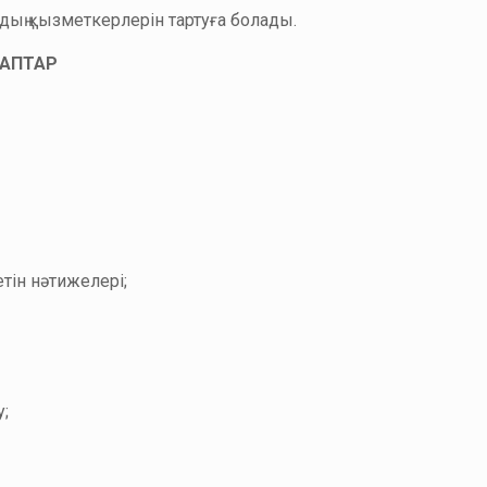
дың қызметкерлерін тартуға болады.
ЛАПТАР
етін нәтижелері;
у;