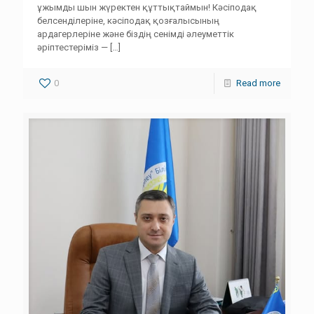
ұжымды шын жүректен құттықтаймын! Кәсіподақ
белсенділеріне, кәсіподақ қозғалысының
ардагерлеріне және біздің сенімді әлеуметтік
әріптестеріміз —
[…]
0
Read more