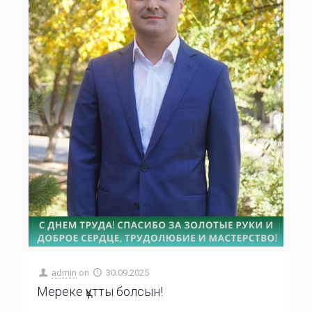
admin
on
30.09.2025
Мереке құтты болсын!