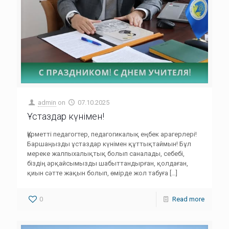
admin
on
07.10.2025
Ұстаздар күнімен!
Құрметті педагогтер, педагогикалық еңбек арагерлері!
Баршаңызды ұстаздар күнімен құттықтаймын! Бұл
мереке жалпыхалықтық болып саналады, себебі,
біздің әрқайсымызды шабыттандырған, қолдаған,
қиын сәтте жақын болып, өмірде жол табуға
[…]
0
Read more