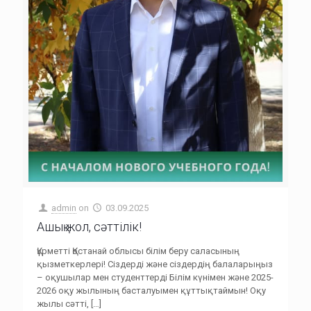
admin
on
03.09.2025
Ашық жол, сәттілік!
Құрметті Қостанай облысы білім беру саласының
қызметкерлері! Сіздерді және сіздердің балаларыңыз
– оқушылар мен студенттерді Білім күнімен және 2025-
2026 оқу жылының басталуымен құттықтаймын! Оқу
жылы сәтті,
[…]