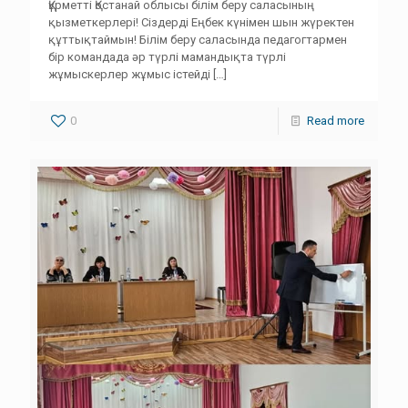
Құрметті Қостанай облысы білім беру саласының
қызметкерлері! Сіздерді Еңбек күнімен шын жүректен
құттықтаймын! Білім беру саласында педагогтармен
бір командада әр түрлі мамандықта түрлі
жұмыскерлер жұмыс істейді
[…]
0
Read more