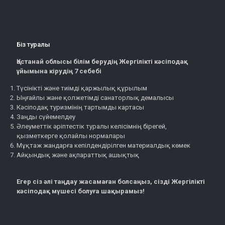
Біз туралы
Қостанай облысы білім берудің Жергілікті кәсіподақ
ұйымына кірудің 7 себебі
Түсінікті және тиімді қаржылық құрылым
Ыңғайлы және қолжетімді санаторлық демалысы
Кәсіподақ туризмінің тартымды картасы
Заңды сүйемелдеу
Әлеуметтік әріптестік туралы келісімнің бірегей,
қызметкерге қолайлы нормалары
Мұқтаж жандарға кепілдендірілген материалдық көмек
Айқындық және ақпараттық ашықтық
Егер сіз әлі таңдау жасамаған болсаңыз, сізді Жергілікті
кәсіподақ мүшесі болуға шақырамыз!