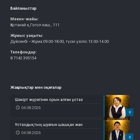
Байланыстар
Мекен-жайы:
Қостанай қ.Гогол көш., 111
Жұмыс уақыты:
Дүйсенбі –Жұма:09.00-18.00, түскі үзіліс 13.00-14.00
Телефондар:
8 7142 395154
Жаңалықтар мен оқиғалар
Шәкірт жүрегінен орын алған ұстаз
04.08.2026
0
Ұстаздықтың шуағын шашқан жан
04.08.2026
0