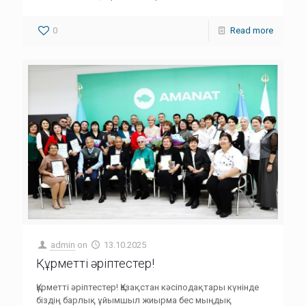
0
Read more
admin
on
13.10.2025
Құрметті әріптестер!
Құрметті әріптестер! Қазақстан кәсіподақтары күнінде
біздің барлық ұйымшыл жиырма бес мыңдық