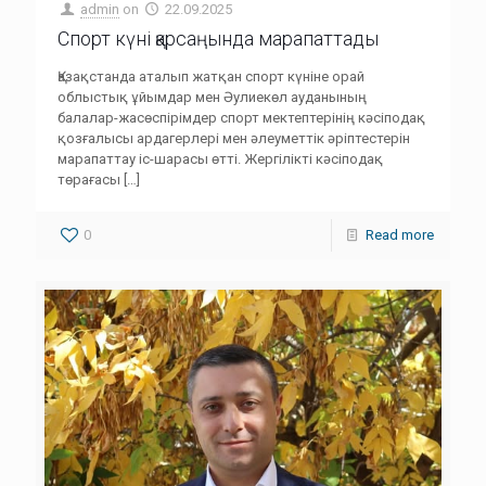
admin
on
22.09.2025
Спорт күні қарсаңында марапаттады
Қазақстанда аталып жатқан спорт күніне орай
облыстық ұйымдар мен Әулиекөл ауданының
балалар-жасөспірімдер спорт мектептерінің кәсіподақ
қозғалысы ардагерлері мен әлеуметтік әріптестерін
марапаттау іс-шарасы өтті. Жергілікті кәсіподақ
төрағасы
[…]
0
Read more