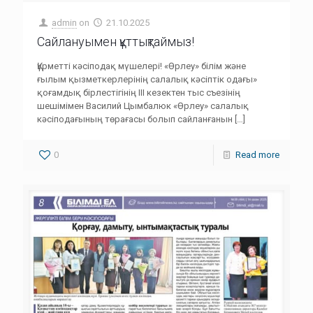
admin
on
21.10.2025
Сайлануымен құттықтаймыз!
Құрметті кәсіподақ мүшелері! «Өрлеу» білім және
ғылым қызметкерлерінің салалық кәсіптік одағы»
қоғамдық бірлестігінің III кезектен тыс съезінің
шешімімен Василий Цымбалюк «Өрлеу» салалық
кәсіподағының төрағасы болып сайланғанын
[…]
0
Read more