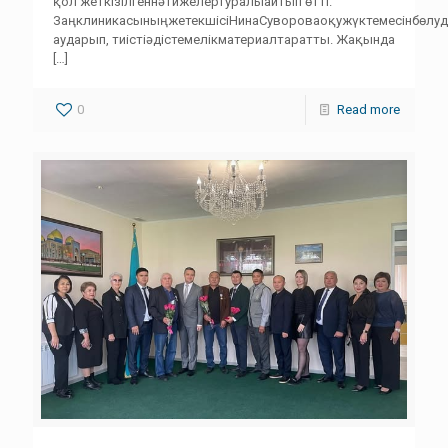
қол жеткізілгеннәтижелертуралыайтып өтті.
ЗаңклиникасыныңжетекшісіНинаСувороваоқужүктемесінбөлуд
аударып, тиістіәдістемелікматериалтаратты. Жақында
[…]
0
Read more