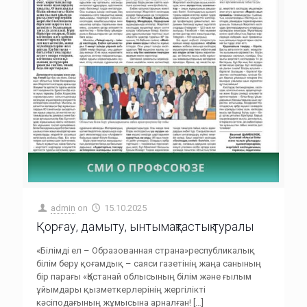
admin
on
15.10.2025
Қорғау, дамыту, ынтымақтастық туралы
«Білімді ел – Образованная страна»республикалық
білім беру қоғамдық – саяси газетінің жаңа санының
бір парағы «Қостанай облысының білім және ғылым
ұйымдары қызметкерлерінің жергілікті
кәсіподағының жұмысына арналған!
[…]