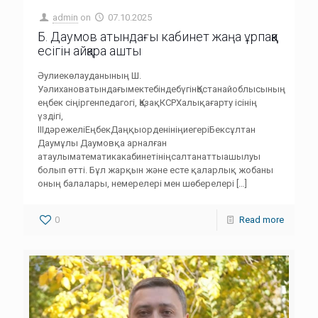
admin
on
07.10.2025
Б. Даумов атындағы кабинет жаңа ұрпаққа
есігін айқара ашты
Әулиекөлауданының Ш.
УәлихановатындағымектебіндебүгінҚостанайоблысының
еңбек сіңіргенпедагогі, ҚазақКСРХалықағарту ісінің
үздігі,
IIIдәрежеліЕңбекДаңқыорденініңиегеріБексұлтан
Даумұлы Даумовқа арналған
атаулыматематикакабинетініңсалтанаттыашылуы
болып өтті. Бұл жарқын және есте қаларлық жобаны
оның балалары, немерелері мен шөберелері
[…]
0
Read more