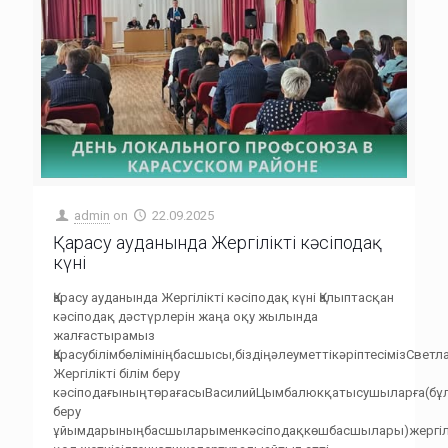
admin
on
22.09.2025
Қарасу ауданында Жергілікті кәсіподақ
күні
Қарасу ауданында Жергілікті кәсіподақ күні Қалыптасқан
кәсіподақ дәстүрлерін жаңа оқу жылында
жалғастырамыз
Қарасубілімбөлімініңбасшысы,біздіңәлеуметтікәріптесімізСве
Жергілікті білім беру
кәсіподағыныңтөрағасыВасилийЦымбалюкқатысушыларға(бұл
беру
ұйымдарыныңбасшыларыменкәсіподақкөшбасшылары)жергіл