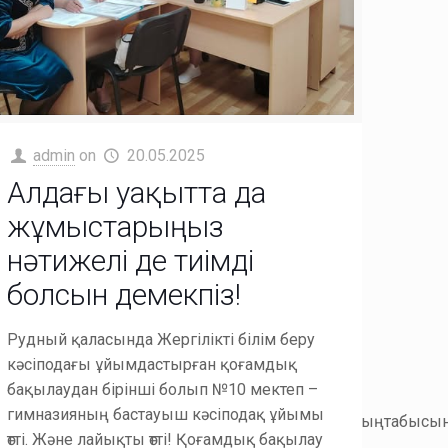
admin
on
20.05.2025
Алдағы уақытта да
жұмыстарыңыз
нәтижелі де тиімді
болсын демекпіз!
Рудный қаласында Жергілікті білім беру
кәсіподағы ұйымдастырған қоғамдық
бақылаудан бірінші болып №10 мектеп –
гимназияның бастауыш кәсіподақ ұйымы
кірінше,осықарапайымшындықтытүсінуұйымныңтабысыны
өтті. Және лайықты өтті! Қоғамдық бақылау