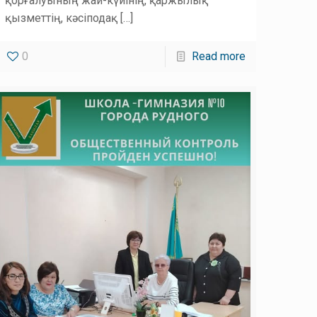
қорғалуының жай-күйінің, қаржылық
қызметтің, кәсіподақ
[…]
0
Read more