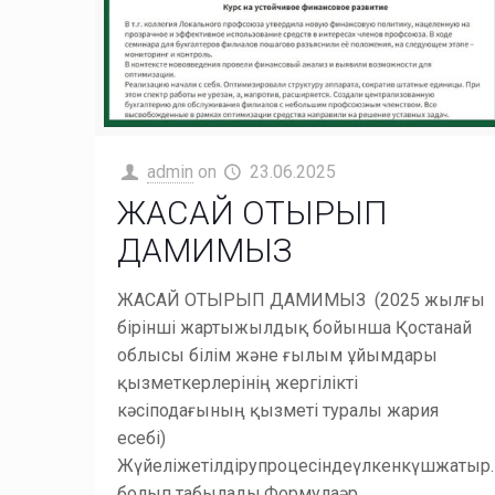
admin
on
23.06.2025
ЖАСАЙ ОТЫРЫП
ДАМИМЫЗ
ЖАСАЙ ОТЫРЫП ДАМИМЫЗ (2025 жылғы
бірінші жартыжылдық бойынша Қостанай
облысы білім және ғылым ұйымдары
қызметкерлерінің жергілікті
кәсіподағының қызметі туралы жария
есебі)
Жүйеліжетілдірупроцесіндеүлкенкүшжатыр
болып табылады.Формулаәр