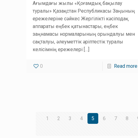
Ағымдағы жылы «Қоғамдық бақылау
туралы» Қазақстан Республикасы Заңының
ережелеріне сәйкес Жергілікті кәсіподақ
аппараты еңбек қатынастары, еңбек
заңнамасы нормаларының орындалуы мен
сақталуы, әлеуметтік әріптестік туралы
келісімнің ережелері
[…]
0
Read more
1
2
3
4
5
6
7
8