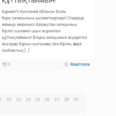
Құрметті Қостанай облысы білім
беру саласының қызметкерлері! Сіздерді
мамыр мерекесі Қазақстан халқының
бірлігі күнімен шын жүректен
құттықтаймын! Біздің халқымыз жүздеген
жылдар бұрын ынтымақ пен бірлік, өзара
сыйластық
[…]
0
Read more
1
22
23
24
25
26
27
28
29