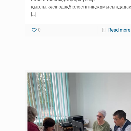
қырлы,кәсіподақбірлестігініңжұмысындада
[…]
0
Read more