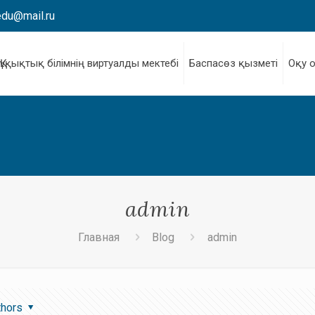
edu@mail.ru
Құқықтық білімнің виртуалды мектебі
Баспасөз қызметі
Оқу 
admin
Главная
Blog
admin
thors