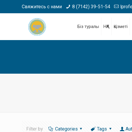
Свяжитесь с нами
8 (7142) 39-51-54
lprof
Біз туралы
НҚА
Қызметі
Filter by
Categories
Tags
Au