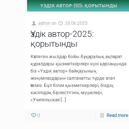
admin
on
26.06.2025
Үздік автор-2025:
қорытынды
Көптеген жылдар бойы бұқаралық ақпарат
құралдары қызметкерлері күні қарсаңында
біз «Үздік автор» байқауының
жеңімпаздарын салтанатты түрде атап
өтеміз. Бұл білім қызметкерлері, біздің
кәсіподақ бірлестігінің мүшелері,
«Учительская
[…]
0
Read more