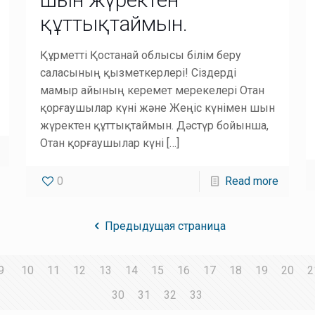
құттықтаймын.
Құрметті Қостанай облысы білім беру
саласының қызметкерлері! Сіздерді
мамыр айының керемет мерекелері Отан
қорғаушылар күні және Жеңіс күнімен шын
жүректен құттықтаймын. Дәстүр бойынша,
Отан қорғаушылар күні
[…]
0
Read more
Предыдущая страница
9
10
11
12
13
14
15
16
17
18
19
20
2
30
31
32
33