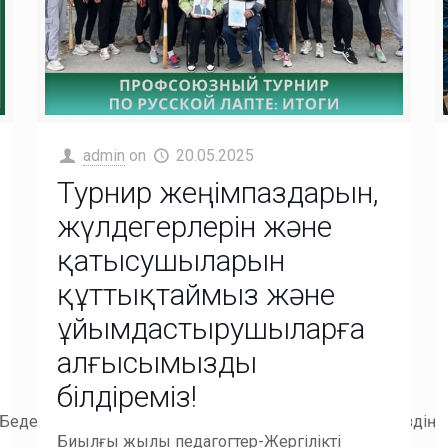
admin
on
20.05.2025
Турнир жеңімпаздарын,
жүлдегерлерін және
қатысушыларын
құттықтаймыз және
ұйымдастырушыларға
алғысымызды
білдіреміз!
.Беделдіменеджменткеңесшісі,жазушыДжимКоллинздіңпі
Биылғы жылы педагогтер-Жергілікті