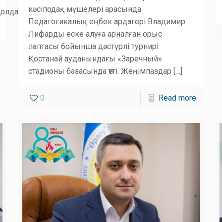
кәсіподақ мүшелері арасында
қолданылады.
Педагогикалық еңбек ардагері Владимир
Лифарды еске алуға арналған орыс
лаптасы бойынша дәстүрлі турнирі
Қостанай ауданындағы «Заречный»
стадионы базасында өтті. Жеңімпаздар
[…]
0
Read more