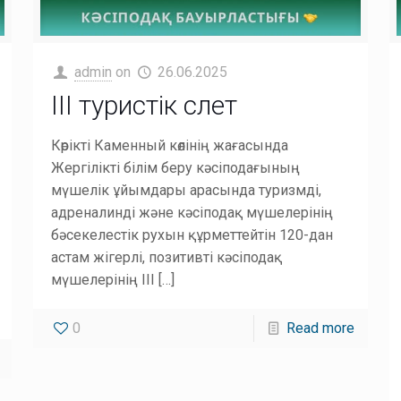
admin
on
26.06.2025
III туристік слет
Көрікті Каменный көлінің жағасында
Жергілікті білім беру кәсіподағының
мүшелік ұйымдары арасында туризмді,
адреналинді және кәсіподақ мүшелерінің
бәсекелестік рухын құрметтейтін 120-дан
астам жігерлі, позитивті кәсіподақ
мүшелерінің III
[…]
0
Read more