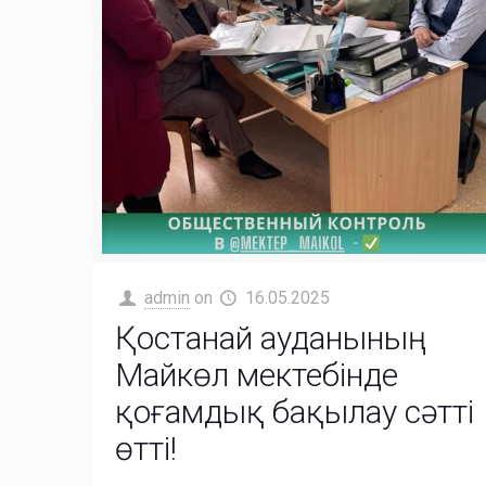
admin
on
16.05.2025
Қостанай ауданының
Майкөл мектебінде
қоғамдық бақылау сәтті
өтті!