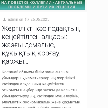
admin
on
26.06.2025
Жергілікті кәсіподақтың
кеңейтілген алқасы:
жазғы демалыс,
құқықтық қорғау,
қаржы…
Қостанай облысы білім және ғылым
ұйымдары қызметкерлерінің жергілікті
кәсіподақ алқасының кеңейтілген
отырысы шеңберінде жазғы демалысты
ұйымдастырудың, кәсіподақ мүшелерінің
әлеуметтік-экономикалық және құқықтық