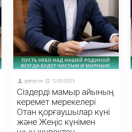
admin
on
12.05.2025
Сіздерді мамыр айының
керемет мерекелері
Отан қорғаушылар күні
және Жеңіс күнімен
шын жүректен