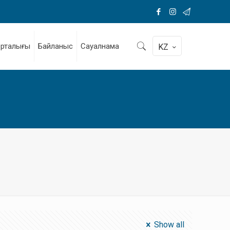
орталығы
Байланыс
Сауалнама
KZ
Show all