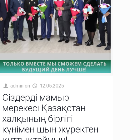
admin
on
12.05.2025
Сіздерді мамыр
мерекесі Қазақстан
халқының бірлігі
күнімен шын жүректен
құттықтаймын!