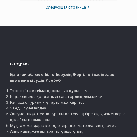
Следующая страница
Біз туралы
Қостанай облысы білім берудің Жергілікті кәсіподақ
ұйымына кірудің 7 себебі
Түсінікті және тиімді қаржылық құрылым
Ыңғайлы және қолжетімді санаторлық демалысы
Кәсіподақ туризмінің тартымды картасы
Заңды сүйемелдеу
Әлеуметтік әріптестік туралы келісімнің бірегей, қызметкерге
қолайлы нормалары
Мұқтаж жандарға кепілдендірілген материалдық көмек
Айқындық және ақпараттық ашықтық