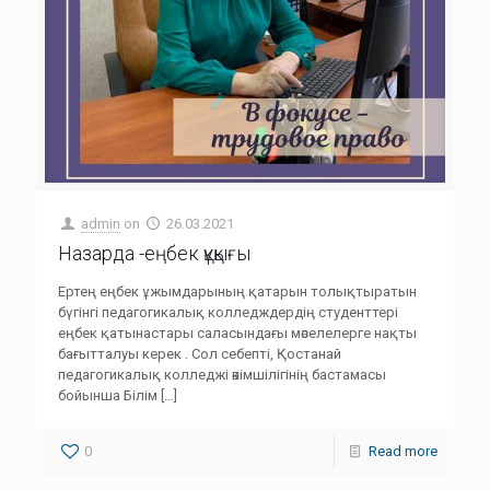
admin
on
26.03.2021
Назарда -еңбек құқығы
Ертең еңбек ұжымдарының қатарын толықтыратын
бүгінгі педагогикалық колледждердің студенттері
еңбек қатынастары саласындағы мәселелерге нақты
бағытталуы керек . Сол себепті, Қостанай
педагогикалық колледжі әкімшілігінің бастамасы
бойынша Білім
[…]
0
Read more