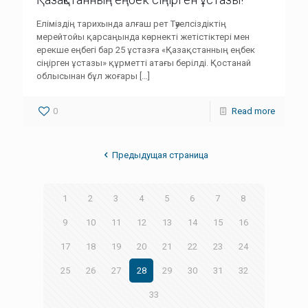
Еліміздің тарихында алғаш рет Тәуелсіздіктің
мерейтойы қарсаңында көрнекті жетістіктері мен
ерекше еңбегі бар 25 ұстазға «Қазақстанның еңбек
сіңірген ұстазы» құрметті атағы берілді. Қостанай
облысынан бұл жоғары
[…]
0
Read more
Предыдущая страница
1
2
3
4
5
6
7
8
9
10
11
12
13
14
15
16
17
18
19
20
21
22
23
24
25
26
27
28
29
30
31
32
33