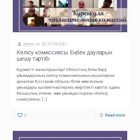
admin
on
07.04.2021
Келісу комиссиясы. Еңбек дауларын
шешу тәртібі
Құрметті жазылушылар! Облыстың білім беру
ұйымдарының келісу комиссиясының мүшелеріне
арналған Қостанай облысы білім және ғылым
ұйымдары қызметкерлерінің жергілікті кәсіптік одағы
басшылық етекен және ұйымдастырған «Келісу
комиссиясы.
[…]
0
Read more