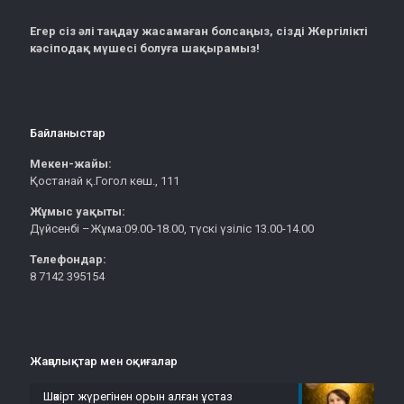
Егер сіз әлі таңдау жасамаған болсаңыз, сізді Жергілікті
кәсіподақ мүшесі болуға шақырамыз!
Байланыстар
Мекен-жайы:
Қостанай қ.Гогол көш., 111
Жұмыс уақыты:
Дүйсенбі –Жұма:09.00-18.00, түскі үзіліс 13.00-14.00
Телефондар:
8 7142 395154
Жаңалықтар мен оқиғалар
Шәкірт жүрегінен орын алған ұстаз