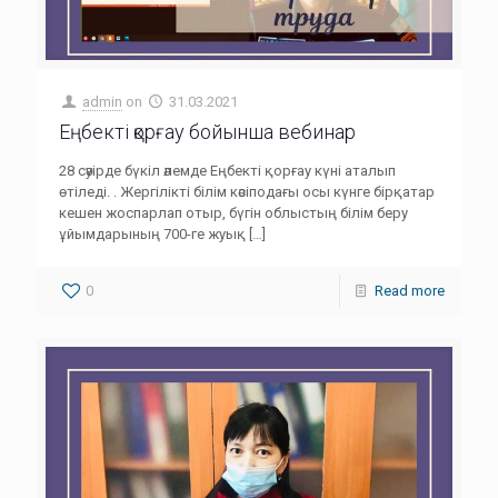
admin
on
31.03.2021
Еңбекті қорғау бойынша вебинар
28 сәуірде бүкіл әлемде Еңбекті қорғау күні аталып
өтіледі. . Жергілікті білім кәсіподағы осы күнге бірқатар
кешен жоспарлап отыр, бүгін облыстың білім беру
ұйымдарының 700-ге жуық
[…]
0
Read more