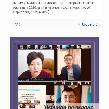
ғылым ұйымдары қызметкерлерінің жергілікті кәсіптік
одағының 2020 жылғы қызметі туралы жария есебі
жарияланды. Сонымен
[…]
0
Read more