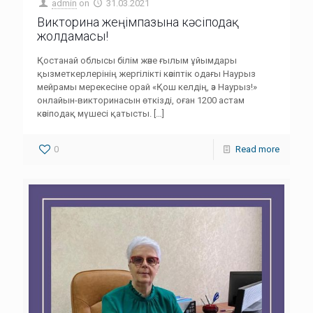
admin
on
31.03.2021
Викторина жеңімпазына кәсіподақ
жолдамасы!
Қостанай облысы білім және ғылым ұйымдары
қызметкерлерінің жергілікті кәсіптік одағы Наурыз
мейрамы мерекесіне орай «Қош келдің, әз Наурыз!»
онлайын-викторинасын өткізді, оған 1200 астам
кәсіподақ мүшесі қатысты.
[…]
0
Read more