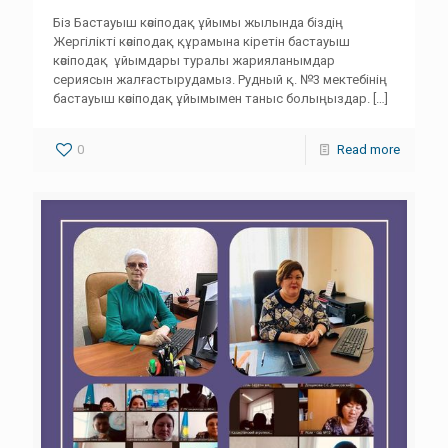
Біз Бастауыш кәсіподақ ұйымы жылында біздің
Жергілікті кәсіподақ құрамына кіретін бастауыш
кәсіподақ ұйымдары туралы жарияланымдар
сериясын жалғастырудамыз. Рудный қ. №3 мектебінің
бастауыш кәсіподақ ұйымымен таныс болыңыздар.
[…]
0
Read more