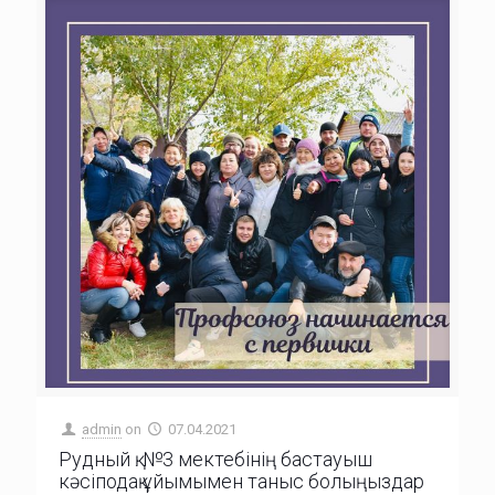
admin
on
07.04.2021
Рудный қ. №3 мектебінің бастауыш
кәсіподақ ұйымымен таныс болыңыздар