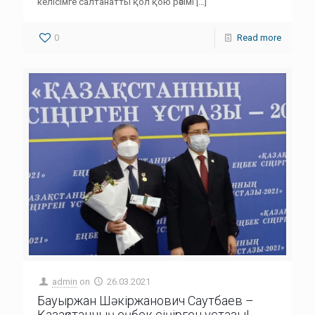
келісімге салтанатты қол қою рәсімі
[…]
0
Read more
admin
on
26.03.2021
Бауыржан Шәкіржанович Саутбаев –
Қазақстанның еңбек сіңірген ұстазы!