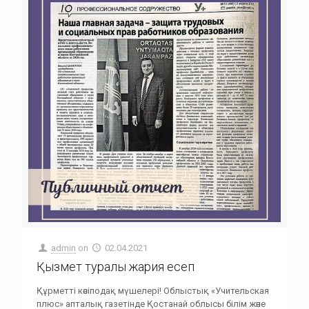
admin
on
02.04.2021
Қызмет туралы жария есеп
Құрметті кәсіподақ мүшелері! Облыстық «Учительская
плюс» апталық газетінде Қостанай облысы білім және