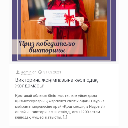
admin
on
31.03.2021
Викторина жеңімпазына кәсіподақ
жолдамасы!
Қостанай облысы білім және ғылым ұйымдары
қызметкерлерінің жергілікті кәсіптік одағы Наурыз
мейрамы мерекесіне орай «Қош келдің, әз Наурыз!»
онлайын-викторинасын өткізді, оған 1200 астам
кәсіподақ мүшесі қатысты.
[…]