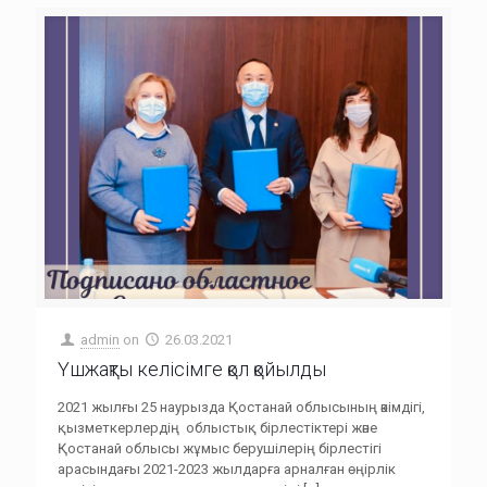
admin
on
26.03.2021
Үшжақты келісімге қол қойылды
2021 жылғы 25 наурызда Қостанай облысының әкімдігі,
қызметкерлердің облыстық бірлестіктері және
Қостанай облысы жұмыс берушілерің бірлестігі
арасындағы 2021-2023 жылдарға арналған өңірлік