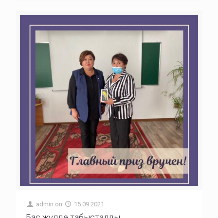
admin
on
15.09.2021
Бас жүлде табысталды