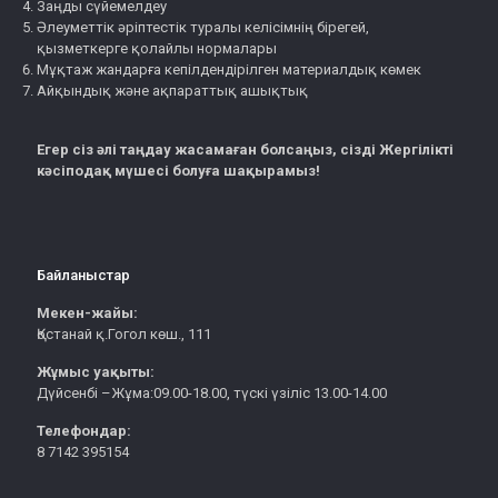
Заңды сүйемелдеу
Әлеуметтік әріптестік туралы келісімнің бірегей,
қызметкерге қолайлы нормалары
Мұқтаж жандарға кепілдендірілген материалдық көмек
Айқындық және ақпараттық ашықтық
Егер сіз әлі таңдау жасамаған болсаңыз, сізді Жергілікті
кәсіподақ мүшесі болуға шақырамыз!
Байланыстар
Мекен-жайы:
Қостанай қ.Гогол көш., 111
Жұмыс уақыты:
Дүйсенбі –Жұма:09.00-18.00, түскі үзіліс 13.00-14.00
Телефондар:
8 7142 395154