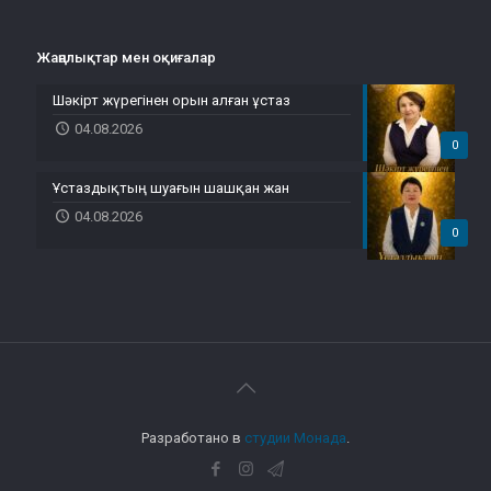
Жаңалықтар мен оқиғалар
Шәкірт жүрегінен орын алған ұстаз
04.08.2026
0
Ұстаздықтың шуағын шашқан жан
04.08.2026
0
Разработано в
студии Монада
.