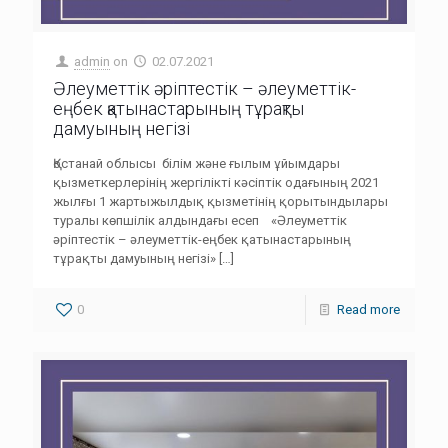
admin
on
02.07.2021
Әлеуметтік әріптестік – әлеуметтік-
еңбек қатынастарының тұрақты
дамуының негізі
Қостанай облысы білім және ғылым ұйымдары
қызметкерлерінің жергілікті кәсіптік одағының 2021
жылғы 1 жартыжылдық қызметінің қорытындылары
туралы көпшілік алдындағы есеп «Әлеуметтік
әріптестік – әлеуметтік-еңбек қатынастарының
тұрақты дамуының негізі»
[…]
0
Read more