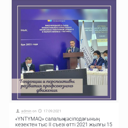
admin
on
17.09.2021
«YNTYMAQ» салалық кәсіподағының
кезектен тыс II съезі өтті 2021 жылғы 15