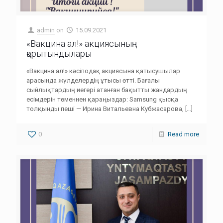
admin
on
15.09.2021
«Вакцина ал!» акциясының
қорытындылары
«Вакцина ал!» кәсіподақ акциясына қатысушылар
арасында жүлделердің ұтысы өтті. Бағалы
сыйлықтардың иегері атанған бақытты жандардың
есімдерін төменнен қараңыздар: Samsung қысқа
толқынды пеші — Ирина Витальевна Кубжасарова,
[…]
0
Read more