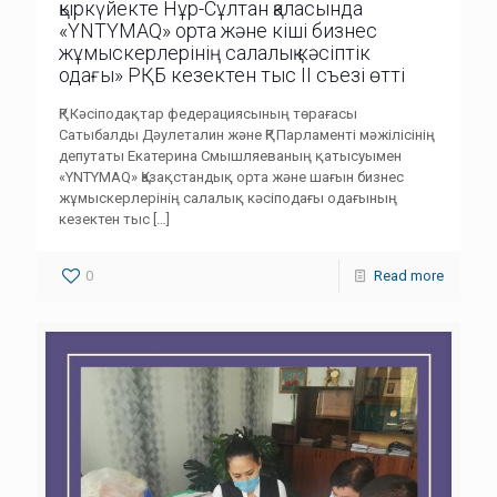
қыркүйекте Нұр-Сұлтан қаласында
«YNTYMAQ» орта және кіші бизнес
жұмыскерлерінің салалық кәсіптік
одағы» РҚБ кезектен тыс II съезі өтті
ҚР Кәсіподақтар федерациясының төрағасы
Сатыбалды Дәулеталин және ҚР Парламенті мәжілісінің
депутаты Екатерина Смышляеваның қатысуымен
«YNTYMAQ» Қазақстандық орта және шағын бизнес
жұмыскерлерінің салалық кәсіподағы одағының
кезектен тыс
[…]
0
Read more