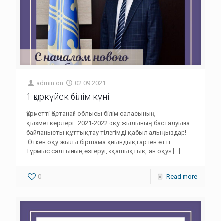
admin
on
02.09.2021
1 қыркүйек білім күні
Құрметті Қостанай облысы білім саласының
қызметкерлері! 2021-2022 оқу жылының басталуына
байланысты құттықтау тілегімді қабыл алыңыздар!
Өткен оқу жылы біршама қиындықтарпен өтті.
Тұрмыс салтының өзгеруі, «қашықтықтан оқу»
[…]
0
Read more