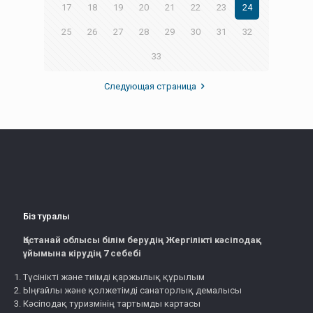
17
18
19
20
21
22
23
24
25
26
27
28
29
30
31
32
33
Следующая страница
Біз туралы
Қостанай облысы білім берудің Жергілікті кәсіподақ
ұйымына кірудің 7 себебі
Түсінікті және тиімді қаржылық құрылым
Ыңғайлы және қолжетімді санаторлық демалысы
Кәсіподақ туризмінің тартымды картасы