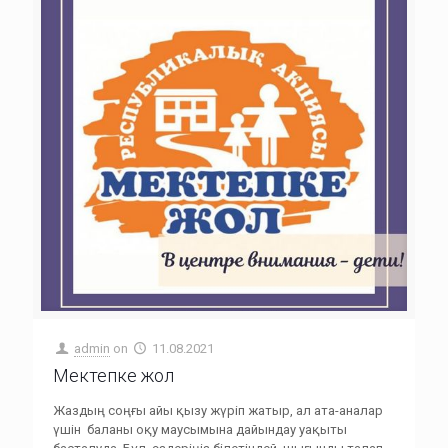
admin
on
11.08.2021
Мектепке жол
Жаздың соңғы айы қызу жүріп жатыр, ал ата-аналар
үшін баланы оқу маусымына дайындау уақыты