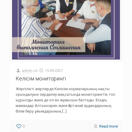
admin
on
15.09.2021
Келісім мониторингі
Жергілікті жерлерде Келісім нормаларының нақты
орындалуын зерделеу мақсатында мониторингтік топ
құрылды және де ол өз жұмысын бастады. Біздің
мамандар Алтынсарин және Қостанай аудандарының
білім беру ұйымдарының
[…]
0
Read more