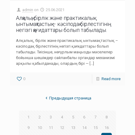
admin
on
25.06.2021
Алқалық, бірлік және практикалық
ынтымақтастық – кәсіподақ бірлестігінің
негізгі қағидаттары болып табылады.
Алқалық, бірлік және практикалық ынтымақтастық –
кәсіподақ бірлестігінің негізгі қағидаттары болып
табылады. Тиiсiнше, неғұрлым маңызды мәселелер
бойынша шешiмдер сайланбалы органдар механизмі
арқылы қабылданады, олардың бiрi —
[…]
0
Read more
Предыдущая страница
1
2
3
4
5
6
7
8
9
10
11
12
13
14
15
16