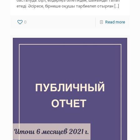
басталуда. Бұл, өздеріңіз білетіндей, шығынды талап
етеді. Әсіресе, бірнеше оқушы тәрбиелеп отырған
[…]
0
Read more