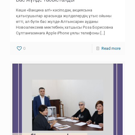
Кеше «Вакцина ал!» кәсіподақ акциясына
қатысушылар арасында жүлделердің ұтыс ойыны
өтті, ал бүгін бас жүлде-Алтынсарин ауданы
Новоалексеев мектебінің хатшысы Роза Борисовна
Сұлтанғазинаға Apple iPhone ұялы телефоны
[…]
0
Read more