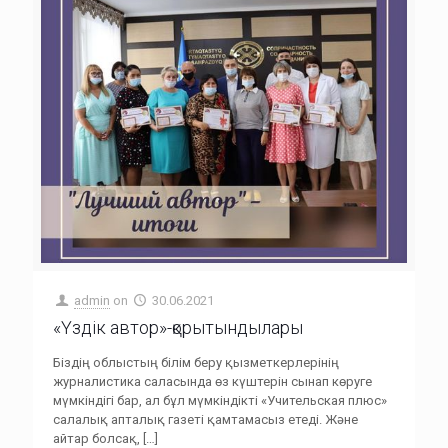
admin
on
30.06.2021
«Үздік автор»-қорытындылары
Біздің облыстың білім беру қызметкерлерінің
журналистика саласында өз күштерін сынап көруге
мүмкіндігі бар, ал бұл мүмкіндікті «Учительская плюс»
салалық апталық газеті қамтамасыз етеді. Және
айтар болсақ,
[…]