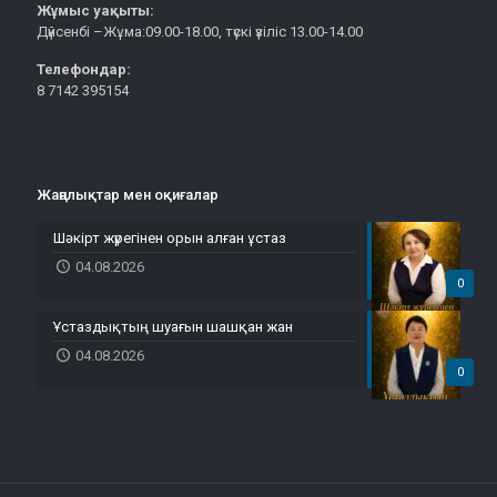
Жұмыс уақыты:
Дүйсенбі –Жұма:09.00-18.00, түскі үзіліс 13.00-14.00
Телефондар:
8 7142 395154
Жаңалықтар мен оқиғалар
Шәкірт жүрегінен орын алған ұстаз
04.08.2026
0
Ұстаздықтың шуағын шашқан жан
04.08.2026
0