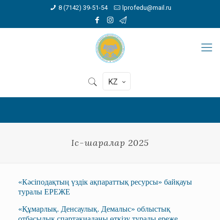
8 (7142) 39-51-54
lprofedu@mail.ru
KZ
Іс-шаралар 2025
«
Кәсіподақтың үздік ақпараттық ресурсы» байқауы
туралы ЕРЕЖЕ
«Құмарлық. Денсаулық. Демалыс» облыстық
отбасылық спартакиаданы өткізу туралы ереже