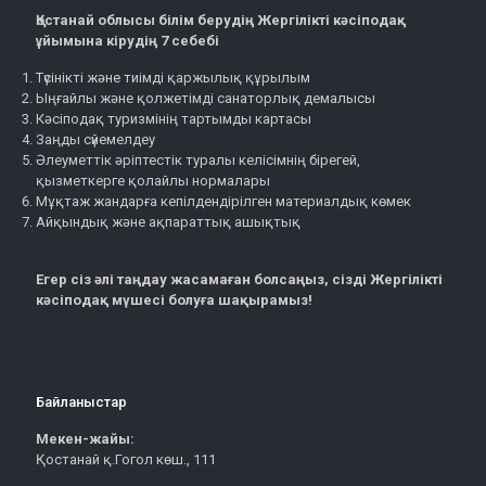
Қостанай облысы білім берудің Жергілікті кәсіподақ
ұйымына кірудің 7 себебі
Түсінікті және тиімді қаржылық құрылым
Ыңғайлы және қолжетімді санаторлық демалысы
Кәсіподақ туризмінің тартымды картасы
Заңды сүйемелдеу
Әлеуметтік әріптестік туралы келісімнің бірегей,
қызметкерге қолайлы нормалары
Мұқтаж жандарға кепілдендірілген материалдық көмек
Айқындық және ақпараттық ашықтық
Егер сіз әлі таңдау жасамаған болсаңыз, сізді Жергілікті
кәсіподақ мүшесі болуға шақырамыз!
Байланыстар
Мекен-жайы:
Қостанай қ.Гогол көш., 111